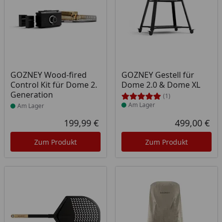
Produkt am Lager
Produkt am Lager
GOZNEY Wood-fired
GOZNEY Gestell für
Control Kit für Dome 2.
Dome 2.0 & Dome XL
Generation
(1)
Am Lager
Am Lager
199,99 €
499,00 €
Aktueller Preis
Akt
Zum Produkt
Zum Produkt