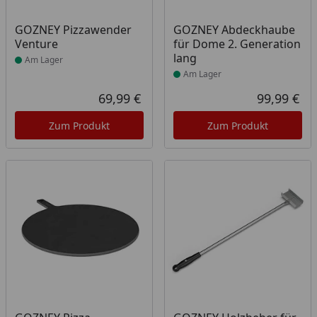
Produkt am Lager
Produkt am Lager
GOZNEY Pizzawender
GOZNEY Abdeckhaube
Venture
für Dome 2. Generation
lang
Am Lager
Am Lager
69,99 €
99,99 €
Aktueller Preis
Akt
Zum Produkt
Zum Produkt
Produkt am Lager
Produkt am Lager