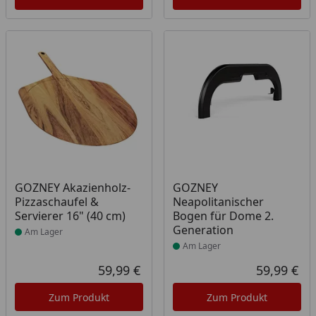
Produkt am Lager
Produkt am Lager
GOZNEY Akazienholz-
GOZNEY
Pizzaschaufel &
Neapolitanischer
Servierer 16" (40 cm)
Bogen für Dome 2.
Generation
Am Lager
Am Lager
59,99 €
59,99 €
Aktueller Preis
Akt
Zum Produkt
Zum Produkt