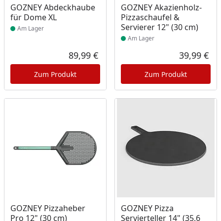
Produkt am Lager
Produkt am Lager
GOZNEY Abdeckhaube
GOZNEY Akazienholz-
für Dome XL
Pizzaschaufel &
Servierer 12" (30 cm)
Am Lager
Am Lager
89,99 €
39,99 €
Aktueller Preis
Akt
Zum Produkt
Zum Produkt
GOZNEY Pizzaheber
GOZNEY Pizza
Pro 12" (30 cm)
Servierteller 14" (35,6