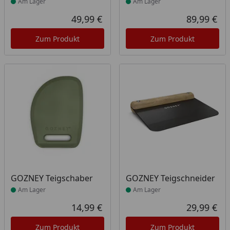
Am Lager
Am Lager
49,99 €
89,99 €
Aktueller Preis
Akt
Zum Produkt
Zum Produkt
Produkt am Lager
Produkt am Lager
GOZNEY Teigschaber
GOZNEY Teigschneider
Am Lager
Am Lager
14,99 €
29,99 €
Aktueller Preis
Akt
Zum Produkt
Zum Produkt