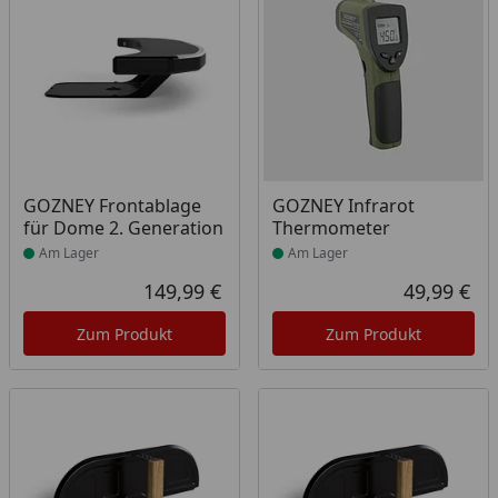
Produkt am Lager
Produkt am Lager
GOZNEY Frontablage
GOZNEY Infrarot
für Dome 2. Generation
Thermometer
Am Lager
Am Lager
149,99 €
49,99 €
Aktueller Preis
Akt
Zum Produkt
Zum Produkt