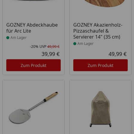
Produkt am Lager
Produkt am Lager
GOZNEY Abdeckhaube
GOZNEY Akazienholz-
für Arc Lite
Pizzaschaufel &
Servierer 14" (35 cm)
Am Lager
Am Lager
-20%
UVP
49,99 €
Rabatt in Prozent
Ursprünglicher Preis
39,99 €
49,99 €
Aktueller Preis
Akt
Zum Produkt
Zum Produkt