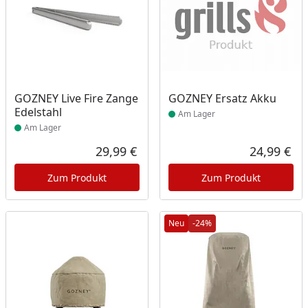
Produkt am Lager
Produkt am Lager
GOZNEY Live Fire Zange
GOZNEY Ersatz Akku
Edelstahl
Am Lager
Am Lager
29,99 €
24,99 €
Aktueller Preis
Akt
Zum Produkt
Zum Produkt
Neu
-24%