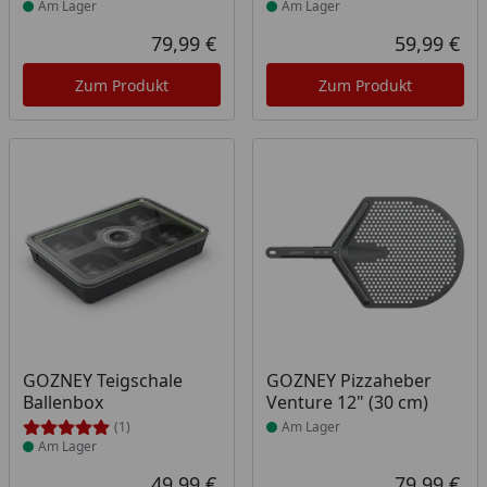
Am Lager
Am Lager
79,99 €
59,99 €
Aktueller Preis
Akt
Zum Produkt
Zum Produkt
Produkt am Lager
Produkt am Lager
GOZNEY Teigschale
GOZNEY Pizzaheber
Ballenbox
Venture 12" (30 cm)
(1)
Am Lager
Am Lager
49,99 €
79,99 €