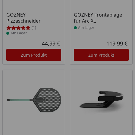
Produkt am Lager
Produkt am Lager
GOZNEY
GOZNEY Frontablage
Pizzaschneider
für Arc XL
(1)
Am Lager
Am Lager
44,99 €
119,99 €
Aktueller Preis
Akt
Zum Produkt
Zum Produkt