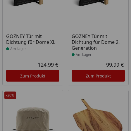
Produkt am Lager
Produkt am Lager
GOZNEY Tür mit
GOZNEY Tür mit
Dichtung für Dome XL
Dichtung für Dome 2.
Generation
Am Lager
Am Lager
124,99 €
99,99 €
Aktueller Preis
Akt
Zum Produkt
Zum Produkt
-20%