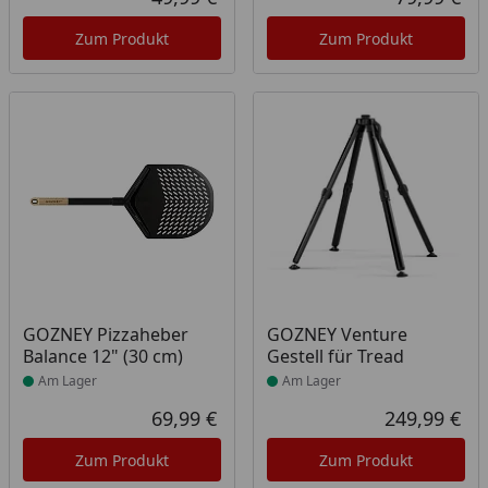
Aktueller Preis
Akt
Zum Produkt
Zum Produkt
Produkt am Lager
Produkt am Lager
GOZNEY Pizzaheber
GOZNEY Venture
Balance 12" (30 cm)
Gestell für Tread
Am Lager
Am Lager
69,99 €
249,99 €
Aktueller Preis
Akt
Zum Produkt
Zum Produkt