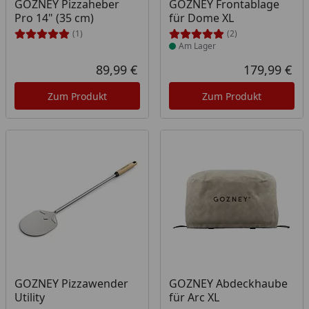
Produkt am Lager
GOZNEY Pizzaheber
GOZNEY Frontablage
Pro 14" (35 cm)
für Dome XL
(1)
(2)
Am Lager
89,99 €
179,99 €
Aktueller Preis
Akt
Zum Produkt
Zum Produkt
Produkt am Lager
Produkt am Lager
GOZNEY Pizzawender
GOZNEY Abdeckhaube
Utility
für Arc XL