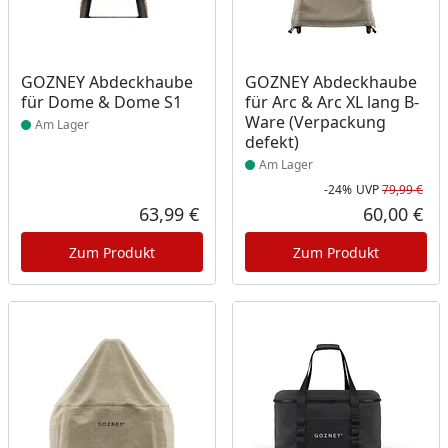
Produkt am Lager
Produkt am Lager
GOZNEY Abdeckhaube
GOZNEY Abdeckhaube
für Dome & Dome S1
für Arc & Arc XL lang B-
Ware (Verpackung
Am Lager
defekt)
Am Lager
-24%
UVP
79,99 €
Rab
Urs
63,99 €
60,00 €
Aktueller Preis
Akt
Zum Produkt
Zum Produkt