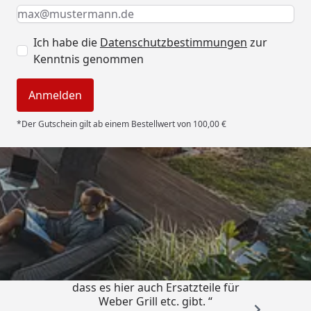
Keine Eingabe erforderlich
Eingabe erforderlich
E-Mail *
Ich habe die
Datenschutzbestimmungen
zur
Kenntnis genommen
Anmelden
*Der Gutschein gilt ab einem Bestellwert von 100,00 €
Trusted Shops
4,85
/ 5
„Schnell und zuverlässig! Schön,
dass es hier auch Ersatzteile für
Weber Grill etc. gibt. “