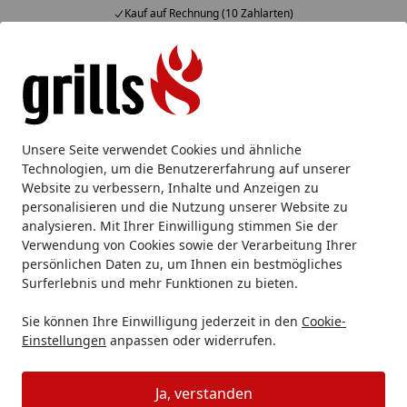
hlarten)
Fachberatung & individuel
Alle Produkte
Mein Konto
Wunschl
Eink
Hotline
4,85
/ 5
Suchen
Marken
GOZNEY
GOZNEY Zubehör
Unsere Seite verwendet Cookies und ähnliche
Startseite
Technologien, um die Benutzererfahrung auf unserer
GOZNEY Zubehör
Website zu verbessern, Inhalte und Anzeigen zu
personalisieren und die Nutzung unserer Website zu
analysieren. Mit Ihrer Einwilligung stimmen Sie der
Ihre Artikelübersicht
Verwendung von Cookies sowie der Verarbeitung Ihrer
persönlichen Daten zu, um Ihnen ein bestmögliches
Kategorien
Surferlebnis und mehr Funktionen zu bieten.
Sie können Ihre Einwilligung jederzeit in den
Cookie-
Filter / Sortierung
Einstellungen
anpassen oder widerrufen.
53
Artikel gefunden
Ja, verstanden