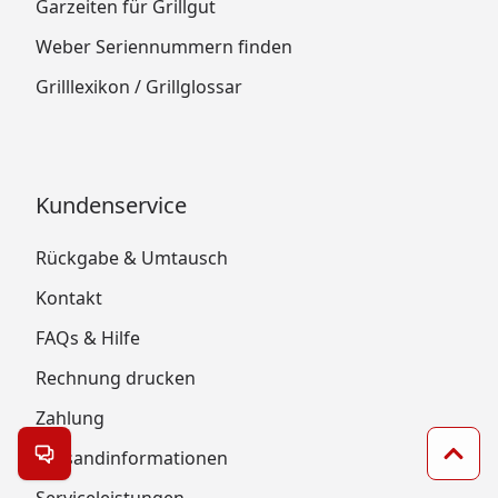
Garzeiten für Grillgut
Weber Seriennummern finden
Grilllexikon / Grillglossar
Kundenservice
Rückgabe & Umtausch
Kontakt
FAQs & Hilfe
Rechnung drucken
Zahlung
Versandinformationen
Kontakt öffnen
Zum 
Serviceleistungen