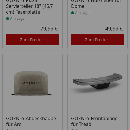
GOZNEY Pizza
GOZNEY Holzheber für
Servierteller 18" (45,7
Dome
cm) Faserplatte
Am Lager
Am Lager
79,99 €
49,99 €
Aktueller Preis
Akt
Zum Produkt
Zum Produkt
Produkt am Lager
Produkt am Lager
GOZNEY Abdeckhaube
GOZNEY Frontablage
für Arc
für Tread