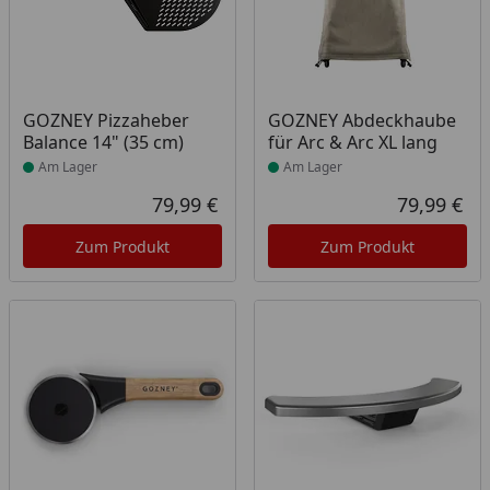
Produkt am Lager
Produkt am Lager
GOZNEY Pizzaheber
GOZNEY Abdeckhaube
Balance 14" (35 cm)
für Arc & Arc XL lang
Am Lager
Am Lager
79,99 €
79,99 €
Aktueller Preis
Akt
Zum Produkt
Zum Produkt