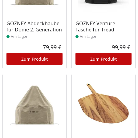
Produkt am Lager
Produkt am Lager
GOZNEY Abdeckhaube
GOZNEY Venture
für Dome 2. Generation
Tasche für Tread
Am Lager
Am Lager
79,99 €
99,99 €
Aktueller Preis
Akt
Zum Produkt
Zum Produkt