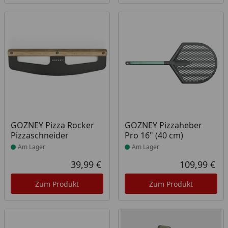
Produkt am Lager
Produkt am Lager
GOZNEY Pizza Rocker
GOZNEY Pizzaheber
Pizzaschneider
Pro 16" (40 cm)
Am Lager
Am Lager
39,99 €
109,99 €
Aktueller Preis
Akt
Zum Produkt
Zum Produkt