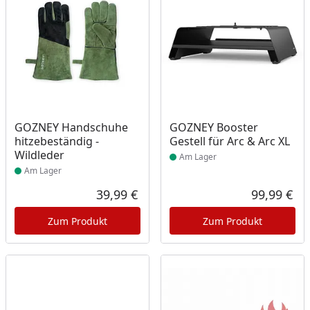
Produkt am Lager
Produkt am Lager
GOZNEY Handschuhe
GOZNEY Booster
hitzebeständig -
Gestell für Arc & Arc XL
Wildleder
Am Lager
Am Lager
39,99 €
99,99 €
Aktueller Preis
Akt
Zum Produkt
Zum Produkt