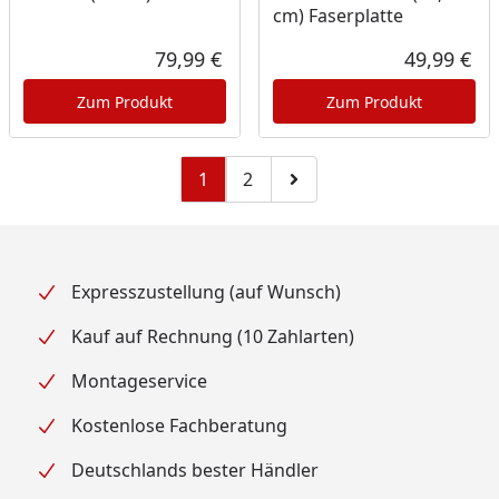
cm) Faserplatte
79,99 €
49,99 €
Aktueller Preis
Akt
Zum Produkt
Zum Produkt
1
2
Zu Seite 2
Zur nächsten Seite
Expresszustellung (auf Wunsch)
Kauf auf Rechnung (10 Zahlarten)
Montageservice
Kostenlose Fachberatung
Deutschlands bester Händler