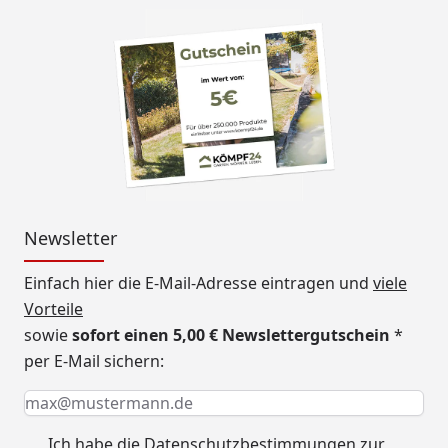
Newsletter
Einfach hier die E-Mail-Adresse eintragen und
viele
Vorteile
sowie
sofort einen 5,00 € Newslettergutschein
*
per E-Mail sichern:
Keine Eingabe erforderlich
Eingabe erforderlich
E-Mail *
Ich habe die
Datenschutzbestimmungen
zur