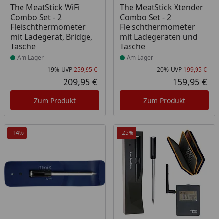
Produkt am Lager
Produkt am Lager
The MeatStick WiFi
The MeatStick Xtender
Combo Set - 2
Combo Set - 2
Fleischthermometer
Fleischthermometer
mit Ladegerät, Bridge,
mit Ladegeräten und
Tasche
Tasche
Am Lager
Am Lager
-19%
UVP
259,95 €
-20%
UVP
199,95 €
Rabatt in Prozent
Ursprünglicher Preis
Rab
Urs
209,95 €
159,95 €
Aktueller Preis
Akt
Zum Produkt
Zum Produkt
-14%
-25%