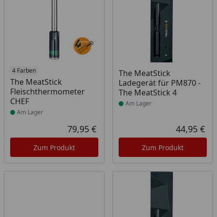
Produkt am Lager
4 Farben
Produkt am Lager
The MeatStick
The MeatStick
Ladegerät für PM870 -
Fleischthermometer
The MeatStick 4
CHEF
Am Lager
Am Lager
79,95 €
44,95 €
Aktueller Preis
Akt
Zum Produkt
Zum Produkt