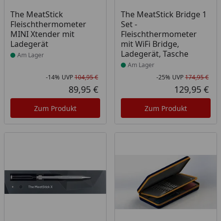
Produkt am Lager
Produkt am Lager
The MeatStick
The MeatStick Bridge 1
Fleischthermometer
Set -
MINI Xtender mit
Fleischthermometer
Ladegerät
mit WiFi Bridge,
Ladegerät, Tasche
Am Lager
Am Lager
-14%
UVP
104,95 €
-25%
UVP
174,95 €
Rabatt in Prozent
Ursprünglicher Preis
Rab
Urs
89,95 €
129,95 €
Aktueller Preis
Akt
Zum Produkt
Zum Produkt