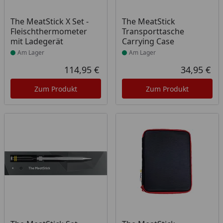
Produkt am Lager
Produkt am Lager
The MeatStick X Set -
The MeatStick
Fleischthermometer
Transporttasche
mit Ladegerät
Carrying Case
Am Lager
Am Lager
114,95 €
34,95 €
Aktueller Preis
Akt
Zum Produkt
Zum Produkt
Produkt am Lager
Produkt am Lager