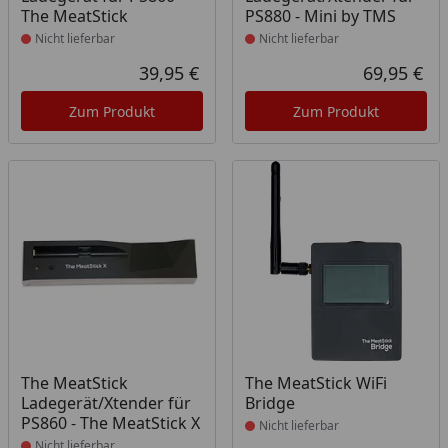
The MeatStick
PS880 - Mini by TMS
Nicht lieferbar
Nicht lieferbar
39,95 €
69,95 €
Aktueller Preis
Akt
Zum Produkt
Zum Produkt
Produkt nicht lieferbar
Produkt nicht lieferbar
The MeatStick
The MeatStick WiFi
Ladegerät/Xtender für
Bridge
PS860 - The MeatStick X
Nicht lieferbar
Nicht lieferbar