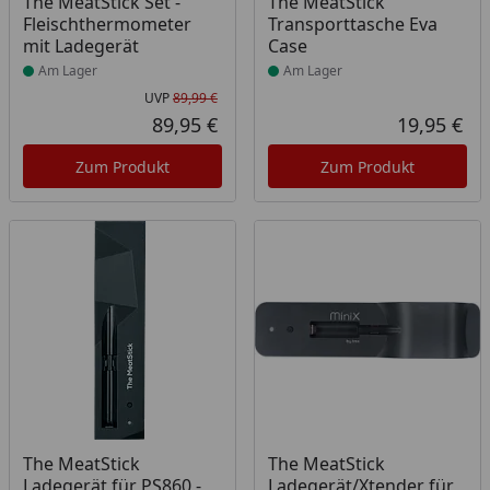
The MeatStick Set -
The MeatStick
Fleischthermometer
Transporttasche Eva
mit Ladegerät
Case
Am Lager
Am Lager
UVP
89,99 €
Ursprünglicher Preis
89,95 €
19,95 €
Aktueller Preis
Akt
Zum Produkt
Zum Produkt
Produkt nicht lieferbar
Produkt nicht lieferbar
The MeatStick
The MeatStick
Ladegerät für PS860 -
Ladegerät/Xtender für