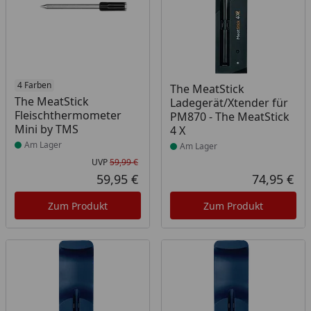
Produkt am Lager
4 Farben
Produkt am Lager
The MeatStick
The MeatStick
Ladegerät/Xtender für
Fleischthermometer
PM870 - The MeatStick
Mini by TMS
4 X
Am Lager
Am Lager
UVP
59,99 €
Ursprünglicher Preis
59,95 €
74,95 €
Aktueller Preis
Akt
Zum Produkt
Zum Produkt