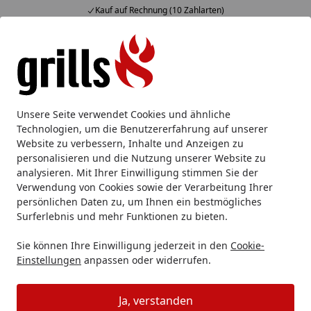
Kauf auf Rechnung (10 Zahlarten)
Alle Produkte
Mein Konto
Wunschl
Eink
Hotline
4,85
/ 5
Suchen
Marken
The MeatStick
Unsere Seite verwendet Cookies und ähnliche
Startseite
Technologien, um die Benutzererfahrung auf unserer
The MeatStick
Website zu verbessern, Inhalte und Anzeigen zu
personalisieren und die Nutzung unserer Website zu
analysieren. Mit Ihrer Einwilligung stimmen Sie der
Wählen Sie Ihre Wunschkategorie
Verwendung von Cookies sowie der Verarbeitung Ihrer
persönlichen Daten zu, um Ihnen ein bestmögliches
Surferlebnis und mehr Funktionen zu bieten.
Sie können Ihre Einwilligung jederzeit in den
Cookie-
Einstellungen
anpassen oder widerrufen.
Ja, verstanden