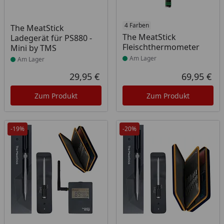
Produkt am Lager
Produkt am Lager
4 Farben
The MeatStick
The MeatStick
Ladegerät für PS880 -
Fleischthermometer
Mini by TMS
Am Lager
Am Lager
29,95 €
69,95 €
Aktueller Preis
Akt
Zum Produkt
Zum Produkt
-19%
-20%