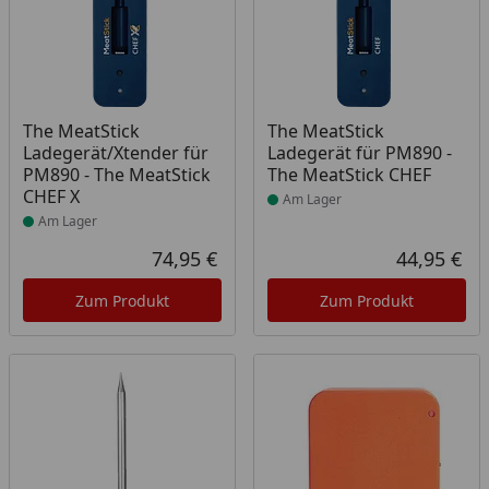
Produkt am Lager
Produkt am Lager
The MeatStick
The MeatStick
Ladegerät/Xtender für
Ladegerät für PM890 -
PM890 - The MeatStick
The MeatStick CHEF
CHEF X
Am Lager
Am Lager
74,95 €
44,95 €
Aktueller Preis
Akt
Zum Produkt
Zum Produkt