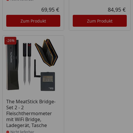
69,95 €
84,95 €
Aktueller Preis
Akt
Zum Produkt
Zum Produkt
-26%
Produkt nicht lieferbar
The MeatStick Bridge-
Set 2 - 2
Fleischthermometer
mit WiFi Bridge,
Ladegerät, Tasche
Nicht lieferbar