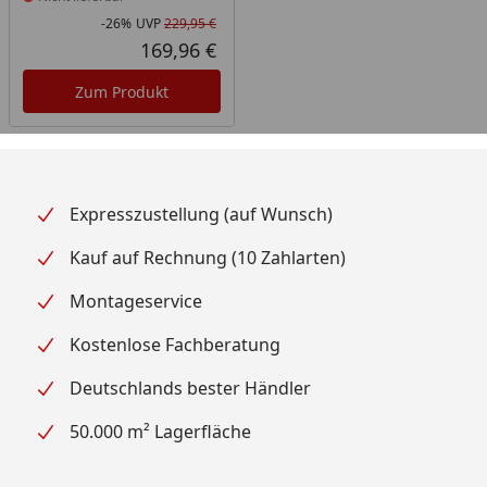
-26%
UVP
229,95 €
Rabatt in Prozent
Ursprünglicher Preis
169,96 €
Aktueller Preis
Zum Produkt
Expresszustellung (auf Wunsch)
Kauf auf Rechnung (10 Zahlarten)
Montageservice
Kostenlose Fachberatung
Deutschlands bester Händler
50.000 m² Lagerfläche