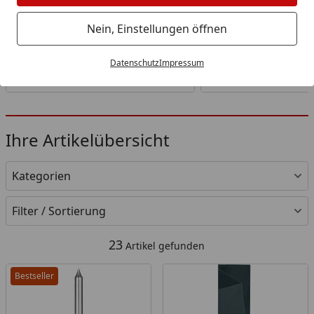
The MeatStick
The MeatStick 
Nein, Einstellungen öffnen
Fleischthermometer
Datenschutz
Impressum
Zur Kategorie
Zur Katego
Ihre Artikelübersicht
Kategorien
Filter / Sortierung
23
Artikel gefunden
Bestseller