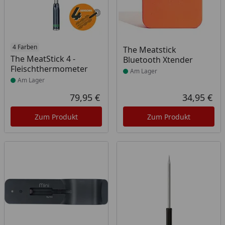
Produkt am Lager
4 Farben
Produkt am Lager
The Meatstick
The MeatStick 4 -
Bluetooth Xtender
Fleischthermometer
Am Lager
Am Lager
79,95 €
34,95 €
Aktueller Preis
Akt
Zum Produkt
Zum Produkt