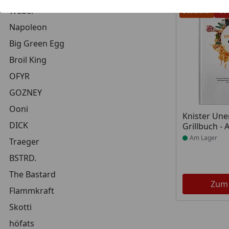
Weber
Bestseller
-60
Napoleon
Big Green Egg
Broil King
OFYR
GOZNEY
Ooni
Produkt am
Knister Unen
DICK
Grillbuch -
Am Lager
Traeger
BSTRD.
The Bastard
Zum
Flammkraft
Skotti
höfats