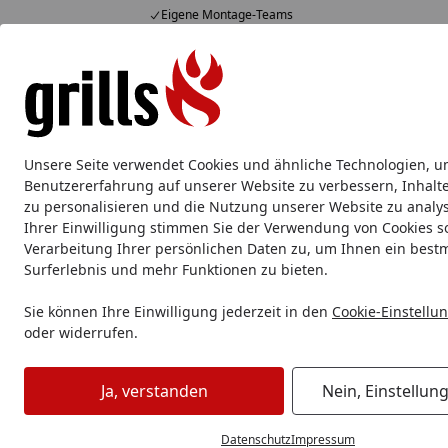
Eigene Montage-Teams
Hotline
07051 / 9 22 22
4,85
/ 5
Mo-Fr. 8-16 Uhr
15.820 Bewertungen
Alle Produkte
Marken
Service
Tipps & Tricks
Alle Produkte
Unsere Seite verwendet Cookies und ähnliche Technologien, u
Benutzererfahrung auf unserer Website zu verbessern, Inhalt
Marken
Knister Grill
Startseite
zu personalisieren und die Nutzung unserer Website zu analys
Knister Grill
Ihrer Einwilligung stimmen Sie der Verwendung von Cookies s
Verarbeitung Ihrer persönlichen Daten zu, um Ihnen ein best
Surferlebnis und mehr Funktionen zu bieten.
Ihre Artikelübersicht
Sie können Ihre Einwilligung jederzeit in den
Cookie-Einstellu
oder widerrufen.
Preisspanne
Angebote
Am Lager
So
Ja, verstanden
Nein, Einstellun
2
Kategorien
Artikel gef
Datenschutz
Impressum