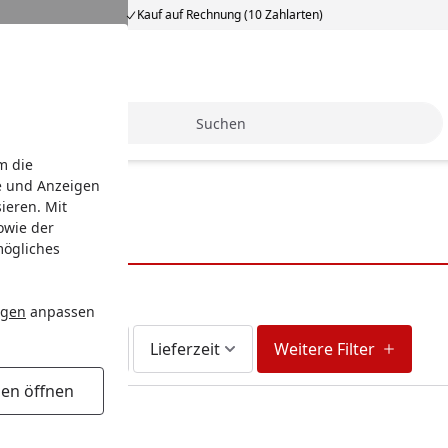
Kauf auf Rechnung (10 Zahlarten)
Suche
m die
e und Anzeigen
ieren. Mit
owie der
mögliches
ngen
anpassen
fort lieferbar
Lieferzeit
Weitere Filter
gen öffnen
unden