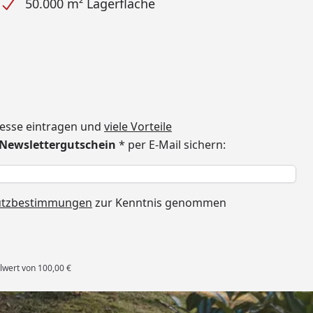
50.000 m² Lagerfläche
dresse eintragen und
viele Vorteile
€ Newslettergutschein
* per E-Mail sichern:
h
utzbestimmungen
zur Kenntnis genommen
lwert von 100,00 €