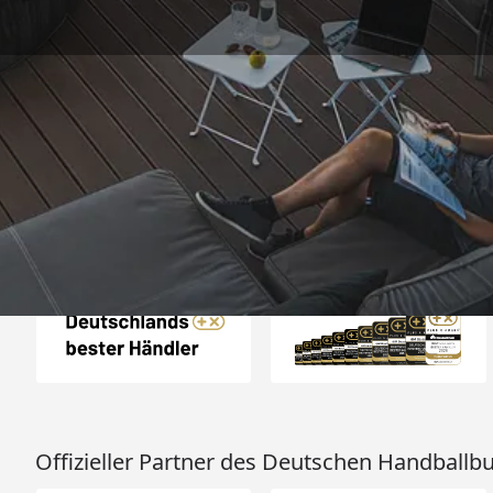
Trusted Shops
„Preisleistung top, schnelle
Lieferzeit. Alles i
4,85
/ 5
04.08.202
15.820 Bewertungen
Auszeichnungen
Offizieller Partner des Deutschen Handballb