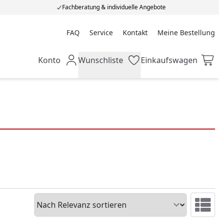
Fachberatung & individuelle Angebote
FAQ
Service
Kontakt
Meine Bestellung
Meine Bestellung
Konto
Wunschliste
Einkaufswagen
Mein Konto
Wunschliste
Einkaufswagen
Sortieren
Ansicht 