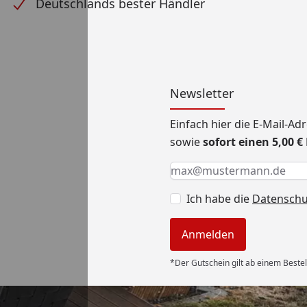
Deutschlands bester Händler
Newsletter
Einfach hier die E-Mail-A
sowie
sofort einen 5,00 
Keine Eingabe erforderlic
Eingabe erforderlich
E-Mail *
Ich habe die
Datensch
Anmelden
*Der Gutschein gilt ab einem Bestel