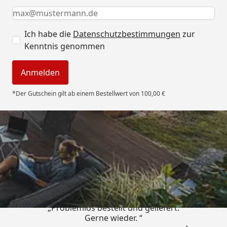
Keine Eingabe erforderlich
Eingabe erforderlich
E-Mail *
Ich habe die
Datenschutzbestimmungen
zur
Kenntnis genommen
Anmelden
*Der Gutschein gilt ab einem Bestellwert von 100,00 €
Trusted Shops
4,85
/ 5
„Problemlos bestellt und geliefert.
Gerne wieder. “