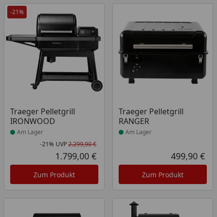
-21%
Produkt am Lager
Produkt am Lager
Traeger Pelletgrill
Traeger Pelletgrill
IRONWOOD
RANGER
Am Lager
Am Lager
-21%
UVP
2.299,90 €
Rabatt in Prozent
Ursprünglicher Preis
1.799,00 €
499,90 €
Aktueller Preis
Akt
Zum Produkt
Zum Produkt