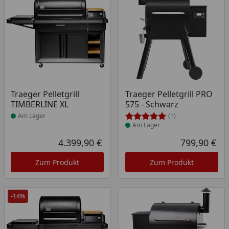
Produkt am Lager
Produkt am Lager
Traeger Pelletgrill
Traeger Pelletgrill PRO
TIMBERLINE XL
575 - Schwarz
Am Lager
(1)
Am Lager
4.399,90 €
799,90 €
Aktueller Preis
Akt
Zum Produkt
Zum Produkt
-14%