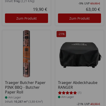
Inhalt:
9 kg
(2,21 €/kg)
-9%
UVP
69,90 €
Rab
Urs
19,90 €
63,00 €
Aktueller Preis
Akt
Zum Produkt
Zum Produkt
-21%
Produkt am Lager
Produkt am Lager
Traeger Butcher Paper
Traeger Abdeckhaube
PINK BBQ - Butcher
RANGER
Paper Roll
(1)
Am Lager
Am Lager
Inhalt:
10,287 m²
(3,88 €/m²)
-21%
UVP
49,90 €