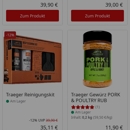
Rab
Urs
39,90 €
39,00 €
Aktueller Preis
Akt
Zum Produkt
Zum Produkt
-12%
Produkt am Lager
Produkt am Lager
Traeger Reinigungskit
Traeger Gewürz PORK
& POULTRY RUB
Am Lager
(1)
Am Lager
Inhalt:
0,2 kg
(59,50 €/kg)
-12%
UVP
39,90 €
Rabatt in Prozent
Ursprünglicher Preis
35,11 €
11,90 €