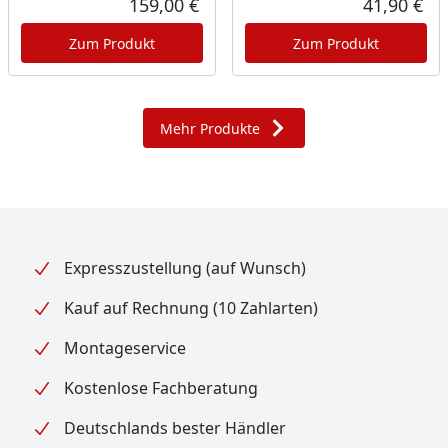
159,00 €
41,90 €
Aktueller Preis
Akt
Zum Produkt
Zum Produkt
Mehr Produkte
Expresszustellung (auf Wunsch)
Kauf auf Rechnung (10 Zahlarten)
Montageservice
Kostenlose Fachberatung
Deutschlands bester Händler