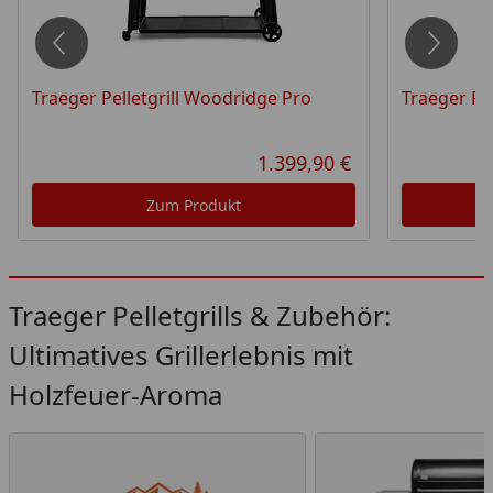
Traeger Pelletgrill Woodridge Pro
Traeger Pe
1.399,90 €
tueller Preis
Aktueller Preis
Zum Produkt
Traeger Pelletgrills & Zubehör:
Ultimatives Grillerlebnis mit
Holzfeuer-Aroma