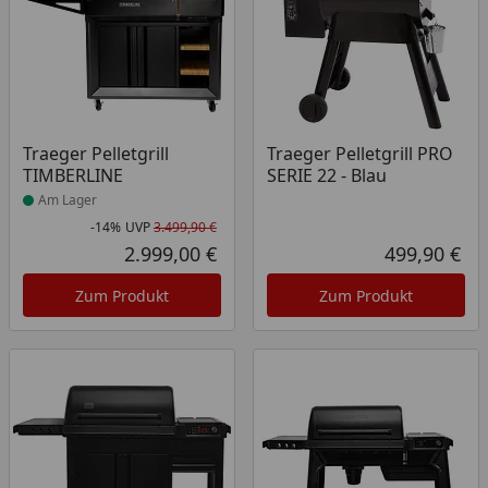
Produkt am Lager
Traeger Pelletgrill
Traeger Pelletgrill PRO
TIMBERLINE
SERIE 22 - Blau
Am Lager
-14%
UVP
3.499,90 €
Rabatt in Prozent
Ursprünglicher Preis
2.999,00 €
499,90 €
Aktueller Preis
Akt
Zum Produkt
Zum Produkt