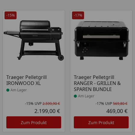
-15%
-17%
Produkt am Lager
Produkt am Lager
Traeger Pelletgrill
Traeger Pelletgrill
IRONWOOD XL
RANGER - GRILLEN &
SPAREN BUNDLE
Am Lager
Am Lager
-15%
UVP
2.599,90 €
-17%
UVP
569,80 €
Rabatt in Prozent
Ursprünglicher Preis
Rab
Urs
2.199,00 €
469,00 €
Aktueller Preis
Akt
Zum Produkt
Zum Produkt