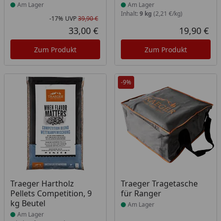
Am Lager
Am Lager
Inhalt:
9 kg
(2,21 €/kg)
-17%
UVP
39,90 €
Rabatt in Prozent
Ursprünglicher Preis
33,00 €
19,90 €
Aktueller Preis
Akt
Zum Produkt
Zum Produkt
-9%
Produkt am Lager
Produkt am Lager
Traeger Hartholz
Traeger Tragetasche
Pellets Competition, 9
für Ranger
kg Beutel
Am Lager
Am Lager