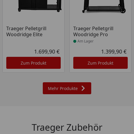
Produkt am Lager
Traeger Pelletgrill
Traeger Pelletgrill
Woodridge Elite
Woodridge Pro
Am Lager
1.699,90 €
1.399,90 €
Aktueller Preis
Akt
Zum Produkt
Zum Produkt
Mehr Produkte
Traeger Zubehör