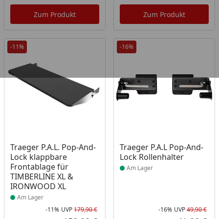
Aktueller Preis
Akt
Zum Produkt
Zum Produkt
-11%
-16%
Produkt am Lager
Produkt am Lager
Traeger P.A.L. Pop-And-
Traeger P.A.L Pop-And-
Lock klappbare
Lock Rollenhalter
Frontablage für
Am Lager
TIMBERLINE XL &
IRONWOOD XL
Am Lager
-11%
UVP
179,90 €
-16%
UVP
49,90 €
Rabatt in Prozent
Ursprünglicher Preis
Rab
Urs