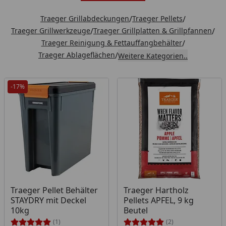
Traeger Grillabdeckungen
/
Traeger Pellets
/
Traeger Grillwerkzeuge
/
Traeger Grillplatten & Grillpfannen
/
Traeger Reinigung & Fettauffangbehälter
/
Traeger Ablageflächen
/
Weitere Kategorien..
-17%
Produkt am Lager
Produkt am Lager
Traeger Pellet Behälter
Traeger Hartholz
STAYDRY mit Deckel
Pellets APFEL, 9 kg
10kg
Beutel
(1)
(2)