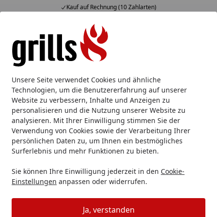
Kauf auf Rechnung (10 Zahlarten)
Alle Produkte
Mein Konto
Wunschl
Eink
Hotline
4,85
/ 5
Suchen
Traeger
Unsere Seite verwendet Cookies und ähnliche
Startseite
Technologien, um die Benutzererfahrung auf unserer
Traeger
Website zu verbessern, Inhalte und Anzeigen zu
personalisieren und die Nutzung unserer Website zu
analysieren. Mit Ihrer Einwilligung stimmen Sie der
Verwendung von Cookies sowie der Verarbeitung Ihrer
persönlichen Daten zu, um Ihnen ein bestmögliches
Surferlebnis und mehr Funktionen zu bieten.
Sie können Ihre Einwilligung jederzeit in den
Cookie-
Einstellungen
anpassen oder widerrufen.
Ja, verstanden