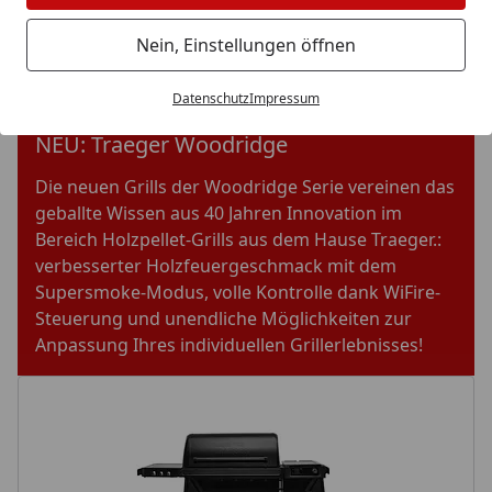
TRAEGER
Nein, Einstellungen öffnen
ECHTE AMERIKANISCHE PELLETSMOKER
Datenschutz
Impressum
NEU: Traeger Woodridge
Die neuen Grills der Woodridge Serie vereinen das
geballte Wissen aus 40 Jahren Innovation im
Bereich Holzpellet-Grills aus dem Hause Traeger.:
verbesserter Holzfeuergeschmack mit dem
Supersmoke-Modus, volle Kontrolle dank WiFire-
Steuerung und unendliche Möglichkeiten zur
Anpassung Ihres individuellen Grillerlebnisses!