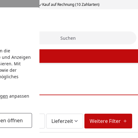
Kauf auf Rechnung (10 Zahlarten)
Suche
m die
e und Anzeigen
ieren. Mit
owie der
mögliches
ngen
anpassen
gen öffnen
Am Lager
Lieferzeit
Weitere Filter