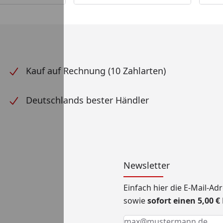
Kauf auf Rechnung (10 Zahlarten)
Deutschlands bester Händler
Newsletter
Einfach hier die E-Mail-A
sowie
sofort einen 5,00 
Keine Eingabe erforderlic
Eingabe erforderlich
E-Mail *