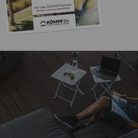
Trusted Shops
„Problemlos bestellt 
Gerne wiede
4,85
/ 5
07.08.202
15.830 Bewertungen
Auszeichnungen