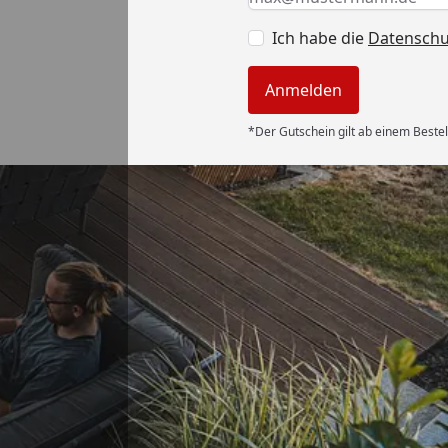
Ich habe die
Datensch
Anmelden
*Der Gutschein gilt ab einem Bestel
Versand
und geliefert.
r. “
6
Akzeptierte Zahlungsa