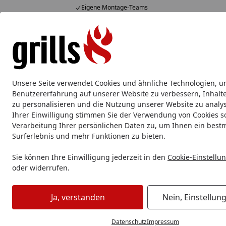
Eigene Montage-Teams
Hotline
07051 / 9 22 22
4,85
/ 5
Mo-Fr. 8-16 Uhr
15.830 Bewertungen
Alle Produkte
Marken
Service
Tipps & Tricks
Alle Produkte
Unsere Seite verwendet Cookies und ähnliche Technologien, u
Traeger
Traeger Pelletgrill
Traeger Zubehör
Benutzererfahrung auf unserer Website zu verbessern, Inhalt
zu personalisieren und die Nutzung unserer Website zu analys
Ihrer Einwilligung stimmen Sie der Verwendung von Cookies s
Traeger
Traeger Pelletgrill
Traeger Ironwood
Verarbeitung Ihrer persönlichen Daten zu, um Ihnen ein best
Startseite
Traeger Ironwood
Surferlebnis und mehr Funktionen zu bieten.
Sie können Ihre Einwilligung jederzeit in den
Cookie-Einstellu
oder widerrufen.
Ihre Artikelübersicht
Ja, verstanden
Nein, Einstellun
Preisspanne
Serviceleistungen
Angebote
Datenschutz
Impressum