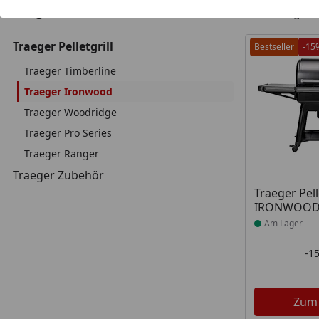
3
Kategorien
Artikel gef
Traeger Pelletgrill
Bestseller
-15
Traeger Timberline
Traeger Ironwood
Traeger Woodridge
Traeger Pro Series
Traeger Ranger
Traeger Zubehör
Produkt am
Traeger Pell
IRONWOOD
Am Lager
-1
Zum