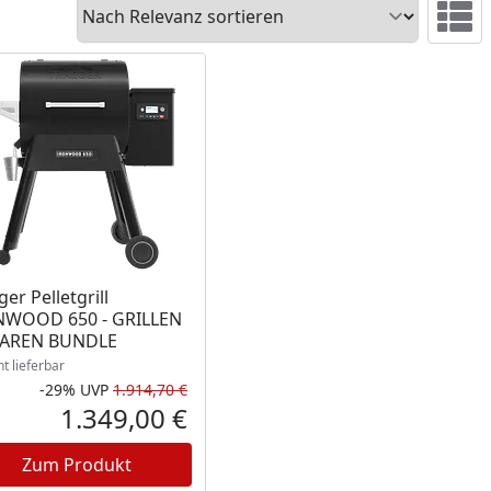
Sortieren
Ansicht 
ukt nicht lieferbar
ger Pelletgrill
NWOOD 650 - GRILLEN
PAREN BUNDLE
ht lieferbar
-29%
UVP
1.914,70 €
Prozent
cher Preis
Rabatt in Prozent
Ursprünglicher Preis
1.349,00 €
reis
Aktueller Preis
Zum Produkt