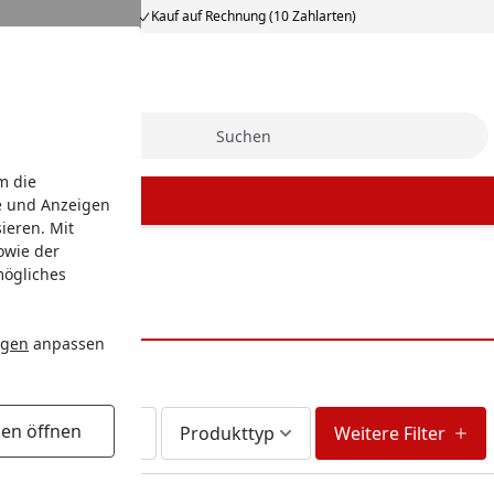
Kauf auf Rechnung (10 Zahlarten)
Suche
m die
e und Anzeigen
ieren. Mit
owie der
mögliches
ngen
anpassen
gen öffnen
Lieferzeit
Produkttyp
Weitere Filter