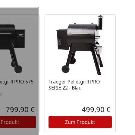
unden
 Lager
etgrill PRO 575
Traeger Pelletgrill PRO
SERIE 22 - Blau
1)
799,90 €
499,90 €
Aktueller Preis
Aktueller P
 Produkt
Zum Produkt