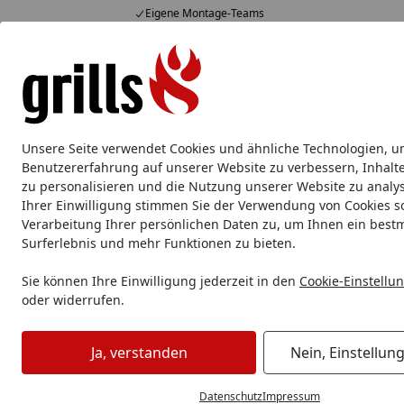
Eigene Montage-Teams
Hotline
07051 / 9 22 22
4,85
/ 5
Mo-Fr. 8-16 Uhr
15.823 Bewertungen
Alle Produkte
Marken
Service
Tipps & Tricks
Alle Produkte
Unsere Seite verwendet Cookies und ähnliche Technologien, u
Traeger
Traeger Pelletgrill
Traeger Zubehör
Benutzererfahrung auf unserer Website zu verbessern, Inhalt
zu personalisieren und die Nutzung unserer Website zu analys
Ihrer Einwilligung stimmen Sie der Verwendung von Cookies s
Traeger
Traeger Pelletgrill
Traeger Pro Series
Verarbeitung Ihrer persönlichen Daten zu, um Ihnen ein best
Startseite
Traeger Pro Series
Surferlebnis und mehr Funktionen zu bieten.
Sie können Ihre Einwilligung jederzeit in den
Cookie-Einstellu
oder widerrufen.
Ihre Artikelübersicht
Ja, verstanden
Nein, Einstellun
Preisspanne
Serviceleistungen
Am Lager
Datenschutz
Impressum