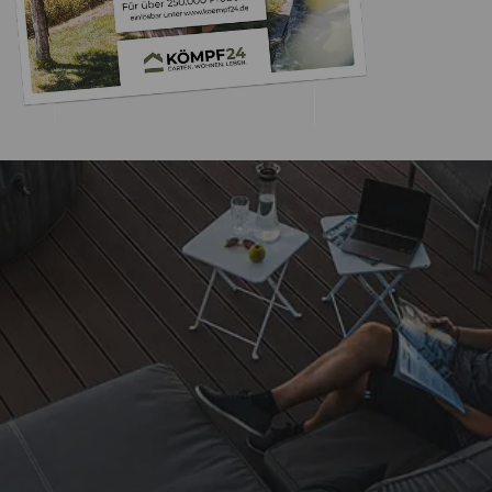
Trusted Shops
„Schnell und zuverlä
dass es hier auch Er
Weber Grill etc.
4,85
/ 5
06.08.202
15.823 Bewertungen
Auszeichnungen