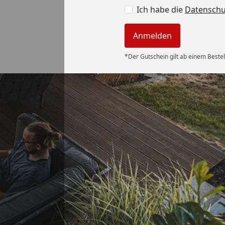
Ich habe die
Datensch
Anmelden
*Der Gutschein gilt ab einem Bestel
Versand
ssig! Schön,
satzteile für
 gibt. “
6
Akzeptierte Zahlungsa