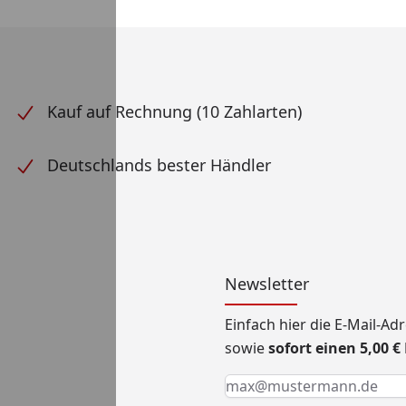
Kauf auf Rechnung (10 Zahlarten)
Deutschlands bester Händler
Newsletter
Einfach hier die E-Mail-A
sowie
sofort einen 5,00 
Keine Eingabe erforderlic
Eingabe erforderlich
E-Mail *