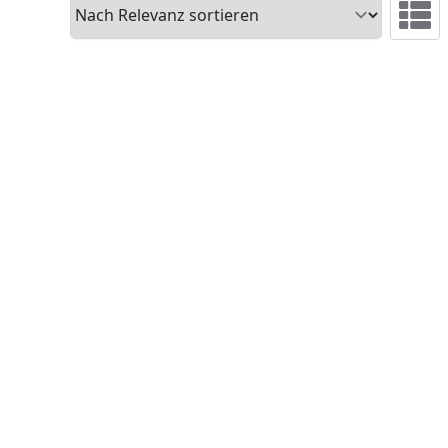
Sortieren
Ansicht 
reis