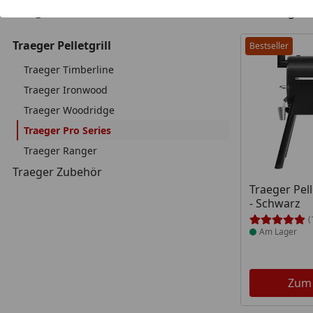
2
Kategorien
Artikel gef
Traeger Pelletgrill
Bestseller
Traeger Timberline
Traeger Ironwood
Traeger Woodridge
Traeger Pro Series
Traeger Ranger
Traeger Zubehör
Produkt am
Traeger Pell
- Schwarz
(
Am Lager
Zum