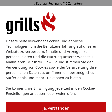
Kauf auf Rechnung (10 Zahlarten)
Alle Produkte
Mein Konto
Wunschl
Eink
Hotline
4,85
/ 5
Suchen
Ofyr Feuerplatten und mehr!
Unsere Seite verwendet Cookies und ähnliche
Startseite
Technologien, um die Benutzererfahrung auf unserer
OFYR - The art of outdoor cooking!
Website zu verbessern, Inhalte und Anzeigen zu
personalisieren und die Nutzung unserer Website zu
Lesezeit: 14 min.
analysieren. Mit Ihrer Einwilligung stimmen Sie der
Erstellt am: 27.01.2022
Verwendung von Cookies sowie der Verarbeitung Ihrer
persönlichen Daten zu, um Ihnen ein bestmögliches
Surferlebnis und mehr Funktionen zu bieten.
Sie können Ihre Einwilligung jederzeit in den
Cookie-
Einstellungen
anpassen oder widerrufen.
Ja, verstanden