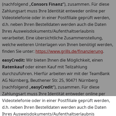
(nachfolgend „
Consors
Finanz
“), zusammen. Für diese
Zahlungsart muss Ihre Identität entweder online per
Videotelefonie oder in einer Postfiliale geprüft werden,
d.h. neben Ihren Bestelldaten werden auch die Daten
Ihres Ausweisdokuments/Aufenthaltserlaubnis
verarbeitet. Eine übersichtliche Zusammenstellung,
welche weiteren Unterlagen von Ihnen benötigt werden,
finden Sie unter:
https://www.grills.de/finanzierung
.
easyCredit:
Wir bieten Ihnen die Möglichkeit, einen
Ratenkauf
oder einen Kauf mit Teilzahlung
durchzuführen. Hierfür arbeiten wir mit der TeamBank
AG Nürnberg, Beuthener Str. 25, 90471 Nürnberg
(nachfolgend „
easyCredit
“), zusammen. Für diese
Zahlungsart muss Ihre Identität entweder online per
Videotelefonie oder in einer Postfiliale geprüft werden,
d.h. neben Ihren Bestelldaten werden auch die Daten
Ihres Ausweisdokuments/Aufenthaltserlaubnis