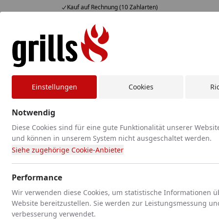
Kauf auf Rechnung (10 Zahlarten)
Alle Produkte
Mein Konto
Wunschl
Eink
Hotline
4,85
/ 5
Suchen
Registrierungs- & Datenschutzbestimmungen
Startseite
Einstellungen
Cookies
Ri
Registrierungs- und
Notwendig
Datenschutzbestimmungen
Diese Cookies sind für eine gute Funktionalität unserer Websit
Registrierung als Nutzer
und können in unserem System nicht ausgeschaltet werden.
Siehe zugehörige Cookie-Anbieter
(1) Ihre Registrierung zu unserem Handelssystem erfolgt
kostenlos. Ein Anspruch auf Zulassung zu unserem
Performance
Handelssystem besteht nicht. Teilnahmeberechtigt sind
ausschließlich unbeschränkt geschäftsfähige Personen.
Wir verwenden diese Cookies, um statistische Informationen 
Website bereitzustellen. Sie werden zur Leistungsmessung un
Auf unser Verlangen haben Sie uns eine Kopie Ihres
verbesserung verwendet.
Personalausweises zuzusenden. Zur Zulassung füllen Sie