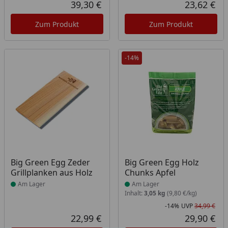
Rabatt in Prozent
Ursprünglicher Preis
Rab
Urs
39,30 €
23,62 €
Aktueller Preis
Akt
Zum Produkt
Zum Produkt
-14%
Produkt am Lager
Produkt am Lager
Big Green Egg Zeder
Big Green Egg Holz
Grillplanken aus Holz
Chunks Apfel
Am Lager
Am Lager
Inhalt:
3,05 kg
(9,80 €/kg)
-14%
UVP
34,99 €
Rab
Urs
22,99 €
29,90 €
Aktueller Preis
Akt