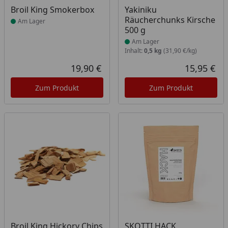
Produkt am Lager
Produkt am Lager
Broil King Smokerbox
Yakiniku
Räucherchunks Kirsche
Am Lager
500 g
Am Lager
Inhalt:
0,5 kg
(31,90 €/kg)
19,90 €
15,95 €
Aktueller Preis
Akt
Zum Produkt
Zum Produkt
Produkt am Lager
Produkt am Lager
Broil King Hickory Chips
SKOTTI HACK