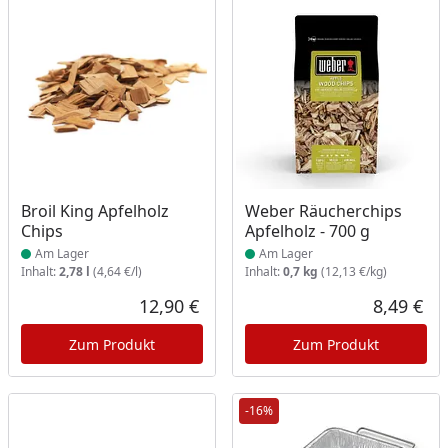
Produkt am Lager
Produkt am Lager
Broil King Apfelholz
Weber Räucherchips
Chips
Apfelholz - 700 g
Am Lager
Am Lager
Inhalt:
2,78 l
(4,64 €/l)
Inhalt:
0,7 kg
(12,13 €/kg)
12,90 €
8,49 €
Aktueller Preis
Akt
Zum Produkt
Zum Produkt
-16%