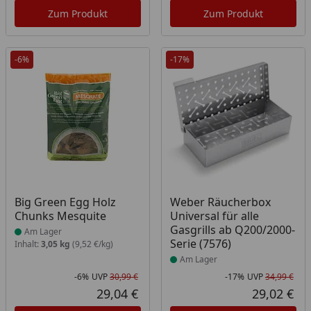
Zum Produkt
Zum Produkt
-6%
-17%
Produkt am Lager
Produkt am Lager
Big Green Egg Holz
Weber Räucherbox
Chunks Mesquite
Universal für alle
Gasgrills ab Q200/2000-
Am Lager
Serie (7576)
Inhalt:
3,05 kg
(9,52 €/kg)
Am Lager
-6%
UVP
30,99 €
-17%
UVP
34,99 €
Rabatt in Prozent
Ursprünglicher Preis
Rab
Urs
29,04 €
29,02 €
Aktueller Preis
Akt