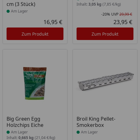
cm (3 Stück)
Inhalt:
3,05 kg
(7,85 €/kg)
Am Lager
-20%
UVP
29,99 €
Rab
Urs
16,95 €
23,95 €
Aktueller Preis
Akt
Zum Produkt
Zum Produkt
Produkt am Lager
Produkt am Lager
Big Green Egg
Broil King Pellet-
Holzchips Eiche
Smokerbox
Am Lager
Am Lager
Inhalt:
0,665 kg
(21,04 €/kg)