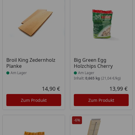
Produkt am Lager
Produkt am Lager
Broil King Zedernholz
Big Green Egg
Planke
Holzchips Cherry
Am Lager
Am Lager
Inhalt:
0,665 kg
(21,04 €/kg)
14,90 €
13,99 €
Aktueller Preis
Akt
Zum Produkt
Zum Produkt
-6%