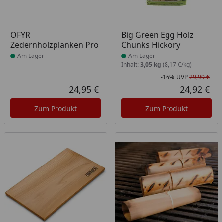
Produkt am Lager
Produkt am Lager
OFYR
Big Green Egg Holz
Zedernholzplanken Pro
Chunks Hickory
Am Lager
Am Lager
Inhalt:
3,05 kg
(8,17 €/kg)
-16%
UVP
29,99 €
Rab
Urs
24,95 €
24,92 €
Aktueller Preis
Akt
Zum Produkt
Zum Produkt