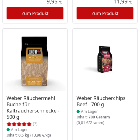
9,95 €
11,99 €
Aktueller Preis
Akt
Zum Produkt
Zum Produkt
Produkt am Lager
Produkt am Lager
Weber Räuchermehl
Weber Räucherchips
Buche für
Beef - 700 g
Kalträucherschnecke -
Am Lager
500 g
Inhalt:
700 Gramm
(0,01 €/Gramm)
(2)
Am Lager
Inhalt:
0,5 kg
(13,98 €/kg)