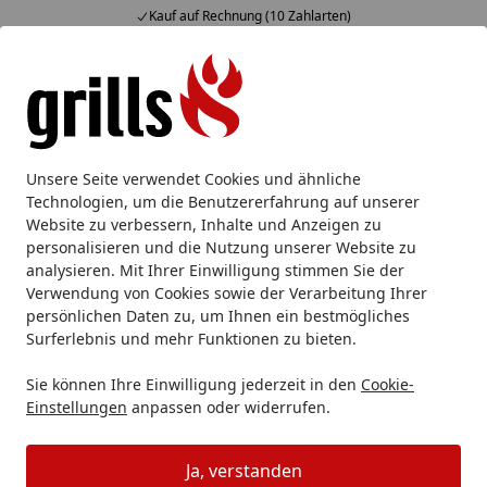
 Rechnung (10 Zahlarten)
Fachberat
Alle Produkte
Mein Konto
Wunschl
Eink
Hotline
4,85
/ 5
Suchen
Unsere Seite verwendet Cookies und ähnliche
Technologien, um die Benutzererfahrung auf unserer
Website zu verbessern, Inhalte und Anzeigen zu
personalisieren und die Nutzung unserer Website zu
analysieren. Mit Ihrer Einwilligung stimmen Sie der
Verwendung von Cookies sowie der Verarbeitung Ihrer
persönlichen Daten zu, um Ihnen ein bestmögliches
Surferlebnis und mehr Funktionen zu bieten.
Räuchern & Smoken
Sie können Ihre Einwilligung jederzeit in den
Cookie-
Einstellungen
anpassen oder widerrufen.
Grillzubehör
Räuchern & Smoken
Startseite
Ja, verstanden