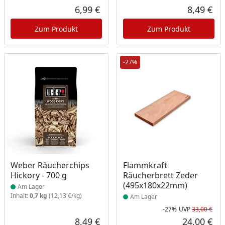
6,99 €
8,49 €
Aktueller Preis
Akt
Zum Produkt
Zum Produkt
-27%
Produkt am Lager
Produkt am Lager
Weber Räucherchips
Flammkraft
Hickory - 700 g
Räucherbrett Zeder
(495x180x22mm)
Am Lager
Inhalt:
0,7 kg
(12,13 €/kg)
Am Lager
-27%
UVP
33,00 €
Rab
Urs
8,49 €
24,00 €