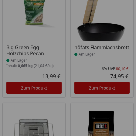
Produkt am Lager
Produkt am Lager
Big Green Egg
höfats Flammlachsbrett
Holzchips Pecan
Am Lager
Am Lager
Inhalt:
0,665 kg
(21,04 €/kg)
-6%
UVP
80,10 €
Rab
Urs
13,99 €
74,95 €
Aktueller Preis
Akt
Zum Produkt
Zum Produkt