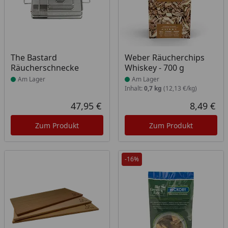
Produkt am Lager
Produkt am Lager
The Bastard
Weber Räucherchips
Räucherschnecke
Whiskey - 700 g
Am Lager
Am Lager
Inhalt:
0,7 kg
(12,13 €/kg)
47,95 €
8,49 €
Aktueller Preis
Akt
Zum Produkt
Zum Produkt
-16%