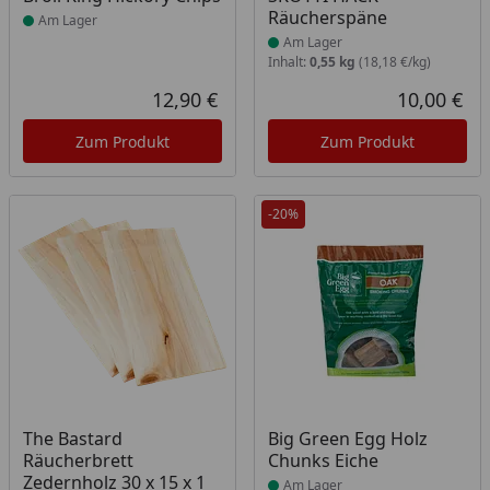
Räucherspäne
Am Lager
Am Lager
Inhalt:
0,55 kg
(18,18 €/kg)
12,90 €
10,00 €
Aktueller Preis
Akt
Zum Produkt
Zum Produkt
-20%
Produkt am Lager
Produkt am Lager
The Bastard
Big Green Egg Holz
Räucherbrett
Chunks Eiche
Zedernholz 30 x 15 x 1
Am Lager