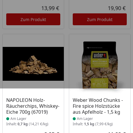
13,99 €
19,90 €
Aktueller Preis
Akt
Zum Produkt
Zum Produkt
Produkt am Lager
Produkt am Lager
NAPOLEON Holz-
Weber Wood Chunks -
Räucherchips, Whiskey-
Fire spice Holzstücke
Eiche 700g (67019)
aus Apfelholz - 1,5 kg
Am Lager
Am Lager
Inhalt:
0,7 kg
(14,21 €/kg)
Inhalt:
1,5 kg
(7,99 €/kg)