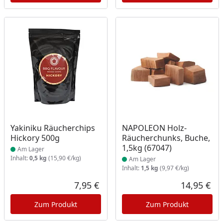
Produkt am Lager
Produkt am Lager
Yakiniku Räucherchips
NAPOLEON Holz-
Hickory 500g
Räucherchunks, Buche,
1,5kg (67047)
Am Lager
Inhalt:
0,5 kg
(15,90 €/kg)
Am Lager
Inhalt:
1,5 kg
(9,97 €/kg)
7,95 €
14,95 €
Aktueller Preis
Akt
Zum Produkt
Zum Produkt