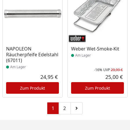
Produkt am Lager
Produkt am Lager
NAPOLEON
Weber Wet-Smoke-Kit
Räucherpfeife Edelstahl
Am Lager
(67011)
Am Lager
-16%
UVP
29,99 €
Rab
Urs
24,95 €
25,00 €
Aktueller Preis
Akt
Zum Produkt
Zum Produkt
1
2
Zu Seite 2
Zur nächsten Seite