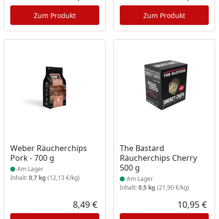
Aktueller Preis
Akt
Zum Produkt
Zum Produkt
Produkt am Lager
Produkt am Lager
Weber Räucherchips
The Bastard
Pork - 700 g
Räucherchips Cherry
500 g
Am Lager
Inhalt:
0,7 kg
(12,13 €/kg)
Am Lager
Inhalt:
0,5 kg
(21,90 €/kg)
8,49 €
10,95 €
Aktueller Preis
Akt