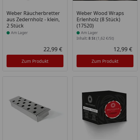
Produkt am Lager
Produkt am Lager
Weber Räucherbretter
Weber Wood Wraps
aus Zedernholz - klein,
Erlenholz (8 Stück)
2 Stück
(17520)
Am Lager
Am Lager
Inhalt:
8 St
(1,62 €/St)
22,99 €
12,99 €
Aktueller Preis
Akt
Zum Produkt
Zum Produkt