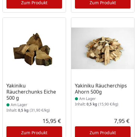
Zum Produkt
Zum Produkt
Produkt am Lager
Produkt am Lager
Yakiniku
Yakiniku Räucherchips
Räucherchunks Eiche
Ahorn 500g
500 g
Am Lager
Inhalt:
0,5 kg
(15,90 €/kg)
Am Lager
Inhalt:
0,5 kg
(31,90 €/kg)
15,95 €
7,95 €
Aktueller Preis
Akt
Zum Produkt
Zum Produkt