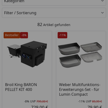
Kategorien
Filter / Sortierung
82
Artikel gefunden
Bestseller
-8%
-11%
Broil King BARON
Weber Multifunktions-
PELLET KIT 400
Erweiterungs-Set - für
Lumin Compact
-8%
UVP
799,00 €
-11%
UVP
89,99 €
Rabatt in Prozent
Ursprünglicher Preis
Rab
Urs
729,00 €
79,90 €