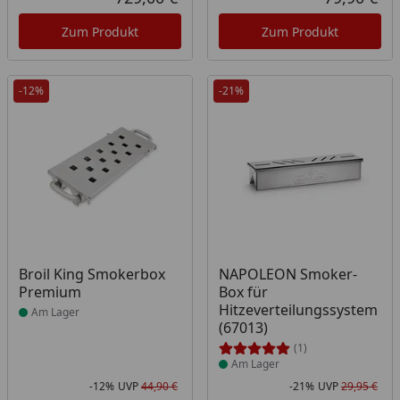
Aktueller Preis
Akt
Zum Produkt
Zum Produkt
-12%
-21%
Produkt am Lager
Produkt am Lager
Broil King Smokerbox
NAPOLEON Smoker-
Premium
Box für
Hitzeverteilungssystem
Am Lager
(67013)
(1)
Am Lager
-12%
UVP
44,90 €
-21%
UVP
29,95 €