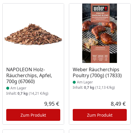
Produkt am Lager
Produkt am Lager
NAPOLEON Holz-
Weber Räucherchips
Räucherchips, Apfel,
Poultry (700g) (17833)
700g (67060)
Am Lager
Inhalt:
0,7 kg
(12,13 €/kg)
Am Lager
Inhalt:
0,7 kg
(14,21 €/kg)
9,95 €
8,49 €
Aktueller Preis
Akt
Zum Produkt
Zum Produkt