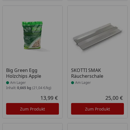
Produkt am Lager
Produkt am Lager
Big Green Egg
SKOTTI SMAK
Holzchips Apple
Räucherschale
Am Lager
Am Lager
Inhalt:
0,665 kg
(21,04 €/kg)
13,99 €
25,00 €
Aktueller Preis
Akt
Zum Produkt
Zum Produkt