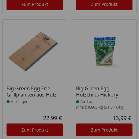
Zum Produkt
Zum Produkt
Produkt am Lager
Produkt am Lager
Big Green Egg Erle
Big Green Egg
Grillplanken aus Holz
Holzchips Hickory
Am Lager
Am Lager
Inhalt:
0,665 kg
(21,04 €/kg)
22,99 €
13,99 €
Aktueller Preis
Akt
Zum Produkt
Zum Produkt