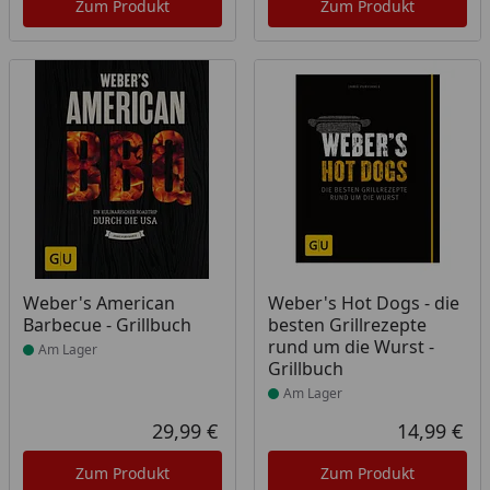
Zum Produkt
Zum Produkt
Produkt am Lager
Produkt am Lager
Weber's American
Weber's Hot Dogs - die
Barbecue - Grillbuch
besten Grillrezepte
rund um die Wurst -
Am Lager
Grillbuch
Am Lager
29,99 €
14,99 €
Aktueller Preis
Akt
Zum Produkt
Zum Produkt