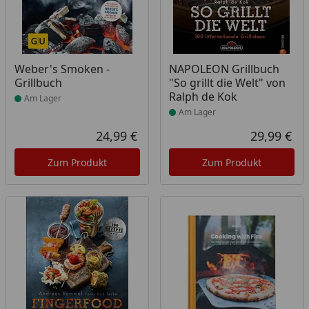
Produkt am Lager
Produkt am Lager
Weber's Smoken -
NAPOLEON Grillbuch
Grillbuch
"So grillt die Welt" von
Ralph de Kok
Am Lager
Am Lager
24,99 €
29,99 €
Aktueller Preis
Akt
Zum Produkt
Zum Produkt