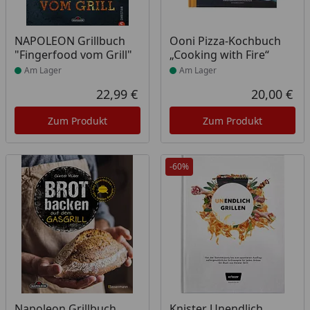
Produkt am Lager
Produkt am Lager
NAPOLEON Grillbuch
Ooni Pizza-Kochbuch
"Fingerfood vom Grill"
„Cooking with Fire“
Am Lager
Am Lager
22,99 €
20,00 €
Aktueller Preis
Akt
Zum Produkt
Zum Produkt
-60%
Produkt am Lager
Produkt am Lager
Napoleon Grillbuch
Knister Unendlich