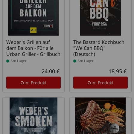
Produkt am Lager
Produkt am Lager
Weber's Grillen auf
The Bastard Kochbuch
dem Balkon - Für alle
"We Can BBQ"
Urban Griller - Grillbuch
(Deutsch)
Am Lager
Am Lager
24,00 €
18,95 €
Aktueller Preis
Akt
Zum Produkt
Zum Produkt