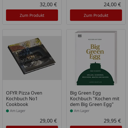
Rab
Urs
32,00 €
24,00 €
Aktueller Preis
Akt
Zum Produkt
Zum Produkt
Produkt am Lager
Produkt am Lager
OFYR Pizza Oven
Big Green Egg
Kochbuch No1
Kochbuch "Kochen mit
Cookbook
dem Big Green Egg"
Am Lager
Am Lager
29,00 €
29,95 €
Aktueller Preis
Akt