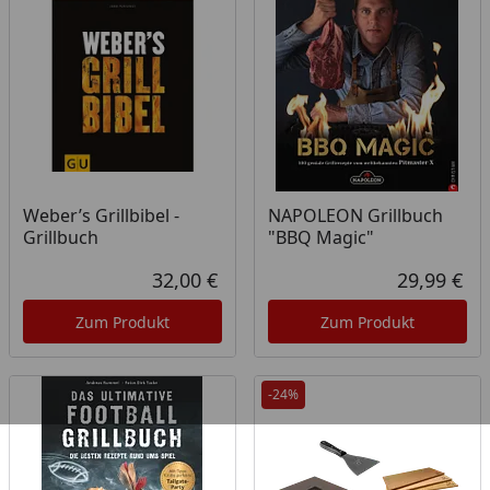
Weber’s Grillbibel -
NAPOLEON Grillbuch
Grillbuch
"BBQ Magic"
32,00 €
29,99 €
Aktueller Preis
Akt
Zum Produkt
Zum Produkt
-24%