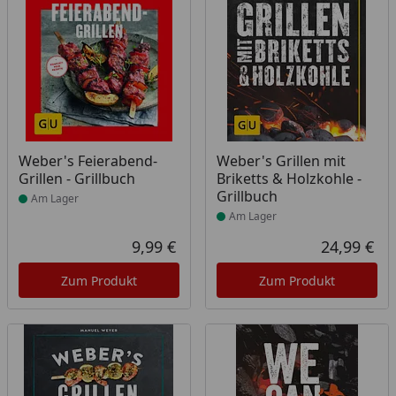
Produkt am Lager
Produkt am Lager
Weber's Feierabend-
Weber's Grillen mit
Grillen - Grillbuch
Briketts & Holzkohle -
Grillbuch
Am Lager
Am Lager
9,99 €
24,99 €
Aktueller Preis
Akt
Zum Produkt
Zum Produkt