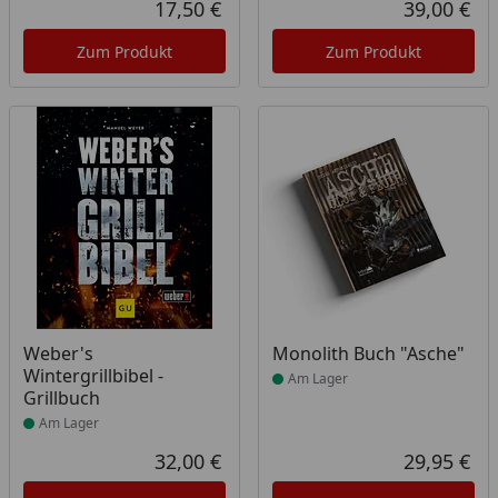
17,50 €
39,00 €
Aktueller Preis
Akt
Zum Produkt
Zum Produkt
Produkt am Lager
Produkt am Lager
Weber's
Monolith Buch "Asche"
Wintergrillbibel -
Am Lager
Grillbuch
Am Lager
32,00 €
29,95 €
Aktueller Preis
Akt