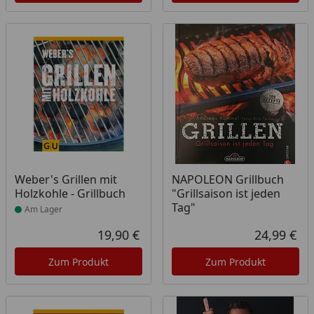
Produkt am Lager
Weber's Grillen mit
NAPOLEON Grillbuch
Holzkohle - Grillbuch
"Grillsaison ist jeden
Tag"
Am Lager
19,90 €
24,99 €
Aktueller Preis
Akt
Zum Produkt
Zum Produkt