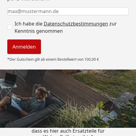
Keine Eingabe erforderlich
Eingabe erforderlich
E-Mail *
Ich habe die
Datenschutzbestimmungen
zur
Kenntnis genommen
Anmelden
*Der Gutschein gilt ab einem Bestellwert von 100,00 €
Trusted Shops
4,85
/ 5
„Schnell und zuverlässig! Schön,
dass es hier auch Ersatzteile für