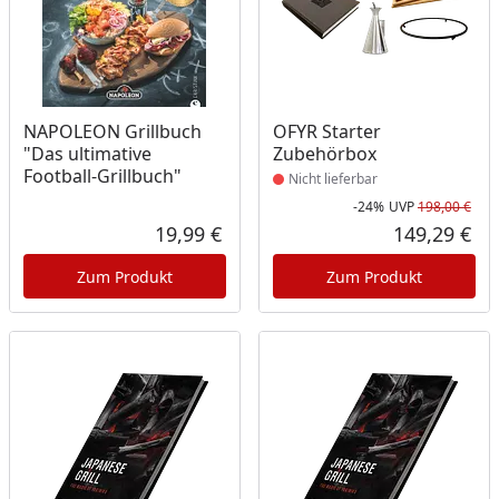
Produkt nicht lieferbar
NAPOLEON Grillbuch
OFYR Starter
"Das ultimative
Zubehörbox
Football-Grillbuch"
Nicht lieferbar
-24%
UVP
198,00 €
Rab
Urs
19,99 €
149,29 €
Aktueller Preis
Akt
Zum Produkt
Zum Produkt