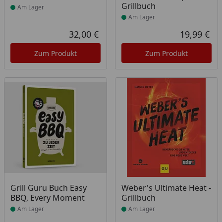
Grillbuch
Am Lager
Am Lager
32,00 €
19,99 €
Aktueller Preis
Akt
Zum Produkt
Zum Produkt
Produkt am Lager
Produkt am Lager
Grill Guru Buch Easy
Weber's Ultimate Heat -
BBQ, Every Moment
Grillbuch
Am Lager
Am Lager