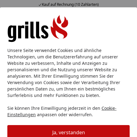
Fachberatung & individuelle Angebote
Alle Produkte
Mein Konto
Wunschl
Eink
Hotline
4,85
/ 5
Suchen
Unsere Seite verwendet Cookies und ähnliche
Technologien, um die Benutzererfahrung auf unserer
Website zu verbessern, Inhalte und Anzeigen zu
personalisieren und die Nutzung unserer Website zu
analysieren. Mit Ihrer Einwilligung stimmen Sie der
Verwendung von Cookies sowie der Verarbeitung Ihrer
persönlichen Daten zu, um Ihnen ein bestmögliches
Surferlebnis und mehr Funktionen zu bieten.
Grillbuch
Sie können Ihre Einwilligung jederzeit in den
Cookie-
Einstellungen
anpassen oder widerrufen.
Grillzubehör
Grillbücher
Startseite
Ja, verstanden