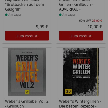
"Brotbacken auf dem
Grillen - Grillbuch -
Gasgrill"
ABVERKAUF
Am Lager
Am Lager
-60%
UVP
25,00 €
Rab
Urs
9,99 €
10,00 €
Aktueller Preis
Akt
Zum Produkt
Zum Produkt
Produkt am Lager
Produkt am Lager
Weber's Grillbibel Vol. 2
Weber’s Wintergrillen -
- Grillbuch
Die besten Rezepte -