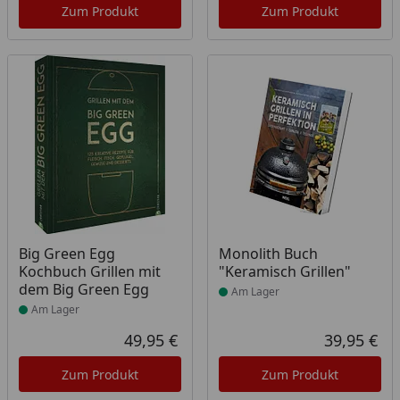
Zum Produkt
Zum Produkt
Produkt am Lager
Produkt am Lager
Big Green Egg
Monolith Buch
Kochbuch Grillen mit
"Keramisch Grillen"
dem Big Green Egg
Am Lager
Am Lager
49,95 €
39,95 €
Aktueller Preis
Akt
Zum Produkt
Zum Produkt