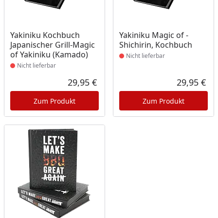
Produkt nicht lieferbar
Produkt nicht lieferbar
Yakiniku Kochbuch
Yakiniku Magic of -
Japanischer Grill-Magic
Shichirin, Kochbuch
of Yakiniku (Kamado)
Nicht lieferbar
Nicht lieferbar
29,95 €
29,95 €
Aktueller Preis
Akt
Zum Produkt
Zum Produkt