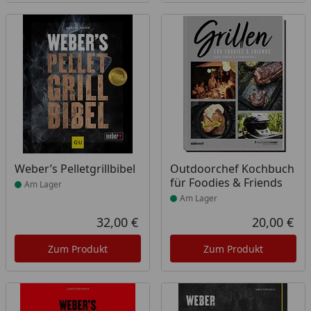
Produkt am Lager
Produkt am Lager
Weber’s Pelletgrillbibel
Outdoorchef Kochbuch
für Foodies & Friends
Am Lager
Am Lager
32,00 €
20,00 €
Aktueller Preis
Akt
Zum Produkt
Zum Produkt