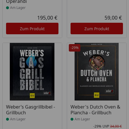
Operandi
Am Lager
195,00 €
59,00 €
Aktueller Preis
Akt
Zum Produkt
Zum Produkt
-29%
Produkt am Lager
Produkt am Lager
Weber’s Gasgrillbibel -
Weber's Dutch Oven &
Grillbuch
Plancha - Grillbuch
Am Lager
Am Lager
-29%
UVP
34,00 €