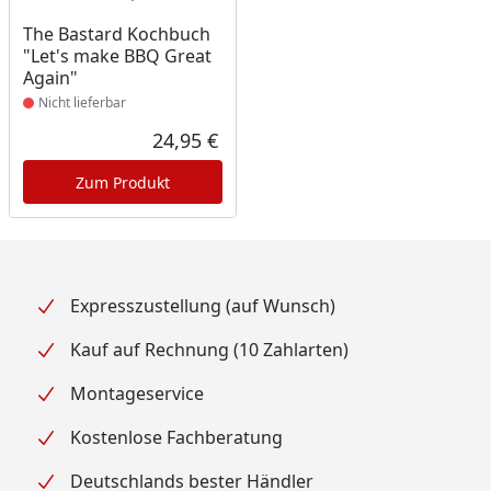
Produkt nicht lieferbar
The Bastard Kochbuch
"Let's make BBQ Great
Again"
Nicht lieferbar
24,95 €
Aktueller Preis
Zum Produkt
Expresszustellung (auf Wunsch)
Kauf auf Rechnung (10 Zahlarten)
Montageservice
Kostenlose Fachberatung
Deutschlands bester Händler