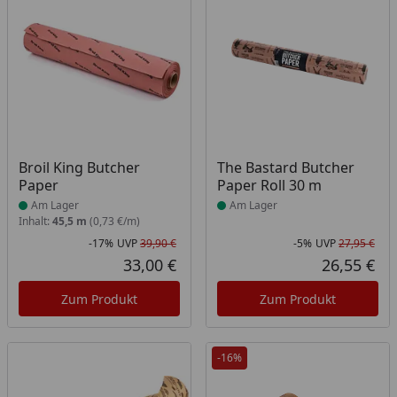
Produkt am Lager
Produkt am Lager
Broil King Butcher
The Bastard Butcher
Paper
Paper Roll 30 m
Am Lager
Am Lager
Inhalt:
45,5 m
(0,73 €/m)
-17%
UVP
39,90 €
-5%
UVP
27,95 €
Rabatt in Prozent
Ursprünglicher Preis
Rab
Urs
33,00 €
26,55 €
Aktueller Preis
Akt
Zum Produkt
Zum Produkt
-16%