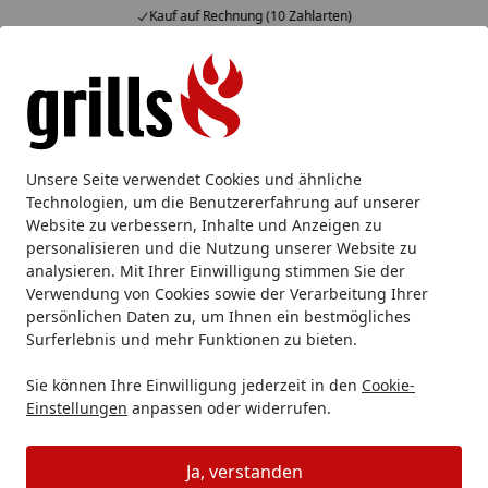
Kauf auf Rechnung (10 Zahlarten)
Alle Produkte
Mein Konto
Wunschl
Eink
Hotline
4,85
/ 5
Suchen
Grillzubehör
Butcher Paper
Unsere Seite verwendet Cookies und ähnliche
Startseite
Technologien, um die Benutzererfahrung auf unserer
Butcher Paper
Website zu verbessern, Inhalte und Anzeigen zu
personalisieren und die Nutzung unserer Website zu
analysieren. Mit Ihrer Einwilligung stimmen Sie der
Ihre Artikelübersicht
Verwendung von Cookies sowie der Verarbeitung Ihrer
persönlichen Daten zu, um Ihnen ein bestmögliches
Kategorien
Surferlebnis und mehr Funktionen zu bieten.
Sie können Ihre Einwilligung jederzeit in den
Cookie-
Filter / Sortierung
Einstellungen
anpassen oder widerrufen.
6
Artikel gefunden
Ja, verstanden