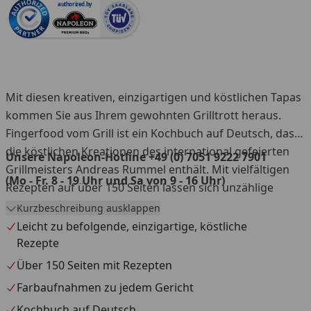
authorized.by
Mit diesen kreativen, einzigartigen und köstlichen Tapas
kommen Sie aus Ihrem gewohnten Grilltrott heraus.
Fingerfood vom Grill ist ein Kochbuch auf Deutsch, das
die köstlichen Kreationen des international gefeierten
Unsere Napoleon-Hotline +49 (0) 7051 9222 7901
Grillmeisters Andreas Rummel enthält. Mit vielfältigen
(Mo - Fr. 8 - 19 Uhr und Sa von 9 - 16 Uhr)
Rezepten auf über 150 Seiten lassen sich unzählige
köstliche Gerichte kreieren. Essen Sie mit den Händen
Kurzbeschreibung ausklappen
oder genießen Sie Häppchen am Spieß, auf dem Löffel
Leicht zu befolgende, einzigartige, köstliche
oder gerollt. Die leicht zu befolgenden Rezepte und
Rezepte
farbprächtigen Fotos führen Sie auf eine kulinarische
Über 150 Seiten mit Rezepten
Reise. Clever, multifunktional und pflegeleicht - jede
Farbaufnahmen zu jedem Gericht
Küche profitiert von einem Napoleon Grillzubehör. Unser
Kochbuch auf Deutsch