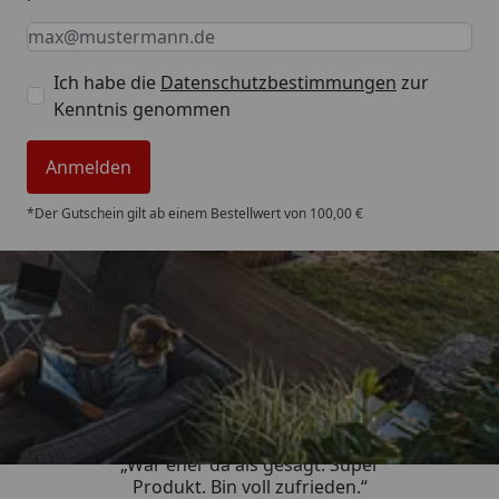
Keine Eingabe erforderlich
Eingabe erforderlich
E-Mail *
Ich habe die
Datenschutzbestimmungen
zur
Kenntnis genommen
Anmelden
*Der Gutschein gilt ab einem Bestellwert von 100,00 €
Trusted Shops
4,85
/ 5
„War eher da als gesagt. Super
Produkt. Bin voll zufrieden.“