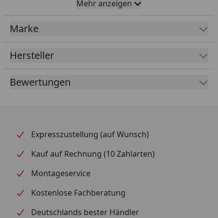
Mehr anzeigen
Länge
19,5 cm
Marke
Breite
2 cm
Hersteller
Höhe
26 cm
Gewicht
0,9 kg
Bewertungen
Expresszustellung (auf Wunsch)
Kauf auf Rechnung (10 Zahlarten)
Montageservice
Kostenlose Fachberatung
Deutschlands bester Händler