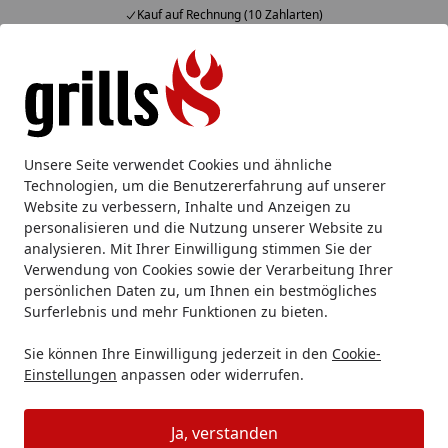
Kauf auf Rechnung (10 Zahlarten)
Alle Produkte
Mein Konto
Wunschl
Eink
Hotline
4,85
/ 5
Suchen
Grillzubehör
Grillbuch
NAPOLEON Grillbuch "Fingerfood 
Unsere Seite verwendet Cookies und ähnliche
Startseite
Technologien, um die Benutzererfahrung auf unserer
NAPOLEON Grillbuch "Fingerfood
Website zu verbessern, Inhalte und Anzeigen zu
vom Grill"
personalisieren und die Nutzung unserer Website zu
analysieren. Mit Ihrer Einwilligung stimmen Sie der
Verwendung von Cookies sowie der Verarbeitung Ihrer
persönlichen Daten zu, um Ihnen ein bestmögliches
Surferlebnis und mehr Funktionen zu bieten.
Sie können Ihre Einwilligung jederzeit in den
Cookie-
Einstellungen
anpassen oder widerrufen.
Ja, verstanden