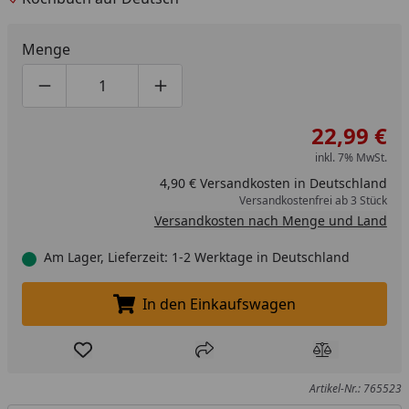
Zubehör bietet Ihnen das Wesentliche für die
Zubereitung köstlicher Grillgerichte und darüber hinaus
Menge
eine Vielzahl kreativer Ergänzungen, um Ihren
kulinarischen Horizont zu erweitern.
Produktmenge um eins verringern
Produktmenge manuell eingeben
Produktmenge um eins erhöhen
22,99 €
inkl. 7% MwSt.
4,90 € Versandkosten in Deutschland
Versandkostenfrei ab 3 Stück
Versandkosten nach Menge und Land
Am Lager, Lieferzeit: 1-2 Werktage in Deutschland
In den Einkaufswagen
In den Einkaufswagen legen
Produkt zur Wunschliste hinzufügen
Teilen
Produkt Ver
Artikel-Nr.: 765523