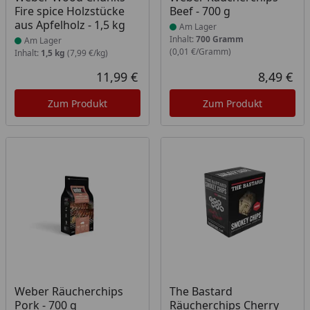
Fire spice Holzstücke
Beef - 700 g
aus Apfelholz - 1,5 kg
Am Lager
Inhalt:
700 Gramm
Am Lager
(0,01 €/Gramm)
Inhalt:
1,5 kg
(7,99 €/kg)
11,99 €
8,49 €
Aktueller Preis
Akt
Zum Produkt
Zum Produkt
Produkt am Lager
Produkt am Lager
Weber Räucherchips
The Bastard
Pork - 700 g
Räucherchips Cherry