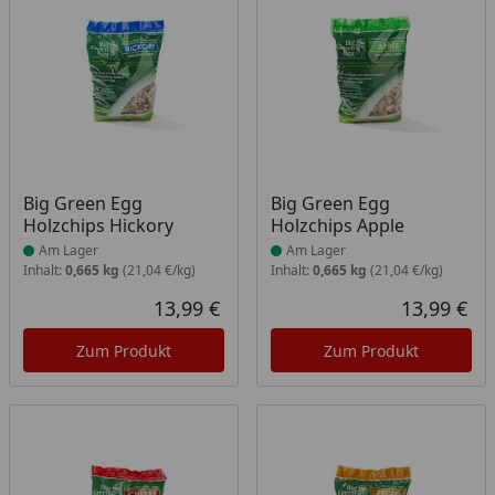
Produkt am Lager
Produkt am Lager
Big Green Egg
Big Green Egg
Holzchips Hickory
Holzchips Apple
Am Lager
Am Lager
Inhalt:
0,665 kg
(21,04 €/kg)
Inhalt:
0,665 kg
(21,04 €/kg)
13,99 €
13,99 €
Aktueller Preis
Akt
Zum Produkt
Zum Produkt