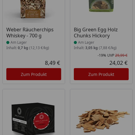
Produkt am Lager
Produkt am Lager
Weber Räucherchips
Big Green Egg Holz
Whiskey - 700 g
Chunks Hickory
Am Lager
Am Lager
Inhalt:
0,7 kg
(12,13 €/kg)
Inhalt:
3,05 kg
(7,88 €/kg)
-19%
UVP
29,99 €
Rab
Urs
8,49 €
24,02 €
Aktueller Preis
Akt
Zum Produkt
Zum Produkt