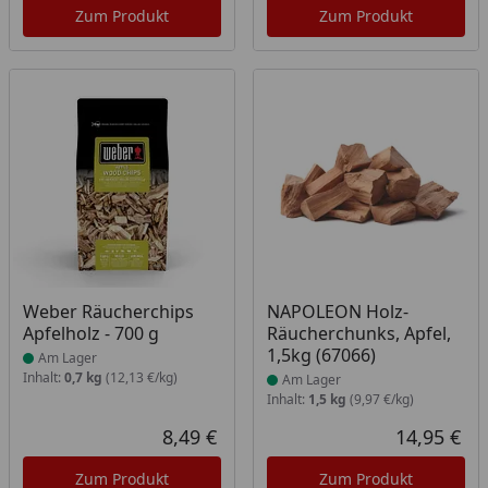
Zum Produkt
Zum Produkt
Produkt am Lager
Produkt am Lager
Weber Räucherchips
NAPOLEON Holz-
Apfelholz - 700 g
Räucherchunks, Apfel,
1,5kg (67066)
Am Lager
Inhalt:
0,7 kg
(12,13 €/kg)
Am Lager
Inhalt:
1,5 kg
(9,97 €/kg)
8,49 €
14,95 €
Aktueller Preis
Akt
Zum Produkt
Zum Produkt