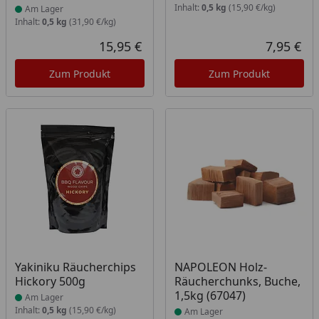
Inhalt:
0,5 kg
(15,90 €/kg)
Am Lager
Inhalt:
0,5 kg
(31,90 €/kg)
15,95 €
7,95 €
Aktueller Preis
Akt
Zum Produkt
Zum Produkt
Produkt am Lager
Produkt am Lager
Yakiniku Räucherchips
NAPOLEON Holz-
Hickory 500g
Räucherchunks, Buche,
1,5kg (67047)
Am Lager
Inhalt:
0,5 kg
(15,90 €/kg)
Am Lager