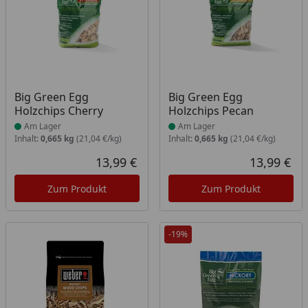
Produkt am Lager
Produkt am Lager
Big Green Egg
Big Green Egg
Holzchips Cherry
Holzchips Pecan
Am Lager
Am Lager
Inhalt:
0,665 kg
(21,04 €/kg)
Inhalt:
0,665 kg
(21,04 €/kg)
13,99 €
13,99 €
Aktueller Preis
Akt
Zum Produkt
Zum Produkt
-19%