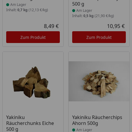
500 g
Am Lager
Inhalt:
0,7 kg
(12,13 €/kg)
Am Lager
Inhalt:
0,5 kg
(21,90 €/kg)
8,49 €
10,95 €
Aktueller Preis
Akt
Zum Produkt
Zum Produkt
Produkt am Lager
Produkt am Lager
Yakiniku
Yakiniku Räucherchips
Räucherchunks Eiche
Ahorn 500g
500 g
Am Lager