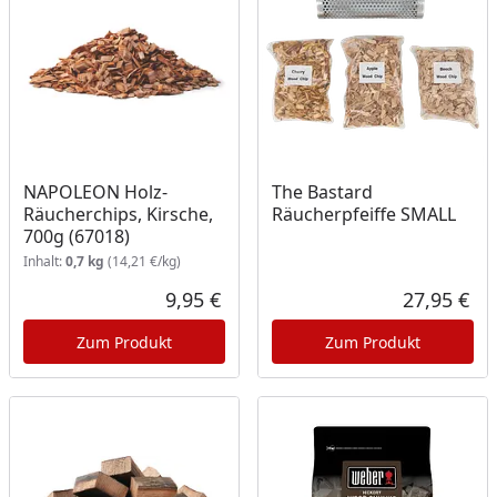
NAPOLEON Holz-
The Bastard
Räucherchips, Kirsche,
Räucherpfeiffe SMALL
700g (67018)
Inhalt:
0,7 kg
(14,21 €/kg)
9,95 €
27,95 €
Aktueller Preis
Akt
Zum Produkt
Zum Produkt