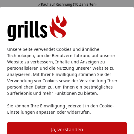
Kauf auf Rechnung (10 Zahlarten)
Alle Produkte
Mein Konto
Wunschl
Eink
Hotline
4,85
/ 5
Suchen
Grillzubehör
Räuchern & Smoken
Räucherchips & -chun
Unsere Seite verwendet Cookies und ähnliche
Startseite
Technologien, um die Benutzererfahrung auf unserer
Räucherchips & -chunks
Website zu verbessern, Inhalte und Anzeigen zu
personalisieren und die Nutzung unserer Website zu
analysieren. Mit Ihrer Einwilligung stimmen Sie der
Ihre Artikelübersicht
Verwendung von Cookies sowie der Verarbeitung Ihrer
persönlichen Daten zu, um Ihnen ein bestmögliches
Kategorien
Surferlebnis und mehr Funktionen zu bieten.
Sie können Ihre Einwilligung jederzeit in den
Cookie-
Filter / Sortierung
Einstellungen
anpassen oder widerrufen.
43
Artikel gefunden
Ja, verstanden