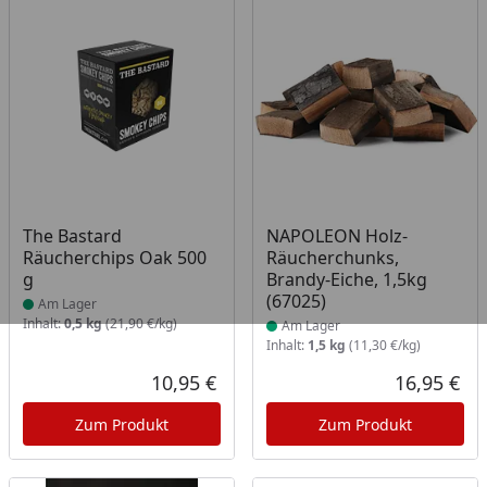
Produkt am Lager
Produkt am Lager
The Bastard
NAPOLEON Holz-
Räucherchips Oak 500
Räucherchunks,
g
Brandy-Eiche, 1,5kg
(67025)
Am Lager
Inhalt:
0,5 kg
(21,90 €/kg)
Am Lager
Inhalt:
1,5 kg
(11,30 €/kg)
10,95 €
16,95 €
Aktueller Preis
Akt
Zum Produkt
Zum Produkt