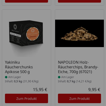
Produkt am Lager
Produkt am Lager
Yakiniku
NAPOLEON Holz-
Räucherchunks
Räucherchips, Brandy-
Apikose 500 g
Eiche, 700g (67021)
Am Lager
Am Lager
Inhalt:
0,5 kg
(31,90 €/kg)
Inhalt:
0,7 kg
(14,21 €/kg)
15,95 €
9,95 €
Aktueller Preis
Akt
Zum Produkt
Zum Produkt