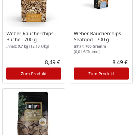
Weber Räucherchips
Weber Räucherchips
Buche - 700 g
Seafood - 700 g
Inhalt:
0,7 kg
(12,13 €/kg)
Inhalt:
700 Gramm
(0,01 €/Gramm)
8,49 €
8,49 €
Aktueller Preis
Akt
Zum Produkt
Zum Produkt