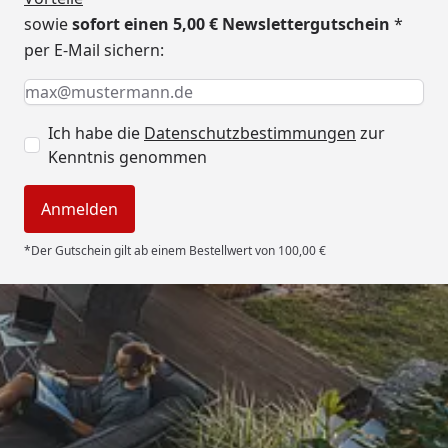
sowie
sofort einen 5,00 € Newslettergutschein
*
per E-Mail sichern:
Keine Eingabe erforderlich
Eingabe erforderlich
E-Mail *
Ich habe die
Datenschutzbestimmungen
zur
Kenntnis genommen
Anmelden
*Der Gutschein gilt ab einem Bestellwert von 100,00 €
Trusted Shops
4,85
/ 5