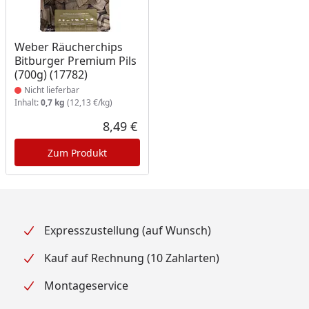
Produkt nicht lieferbar
Weber Räucherchips
Bitburger Premium Pils
(700g) (17782)
Nicht lieferbar
Inhalt:
0,7 kg
(12,13 €/kg)
8,49 €
Aktueller Preis
Zum Produkt
Expresszustellung (auf Wunsch)
Kauf auf Rechnung (10 Zahlarten)
Montageservice