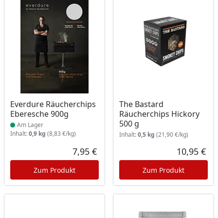
Produkt am Lager
Everdure Räucherchips
The Bastard
Eberesche 900g
Räucherchips Hickory
500 g
Am Lager
Inhalt:
0,9 kg
(8,83 €/kg)
Inhalt:
0,5 kg
(21,90 €/kg)
7,95 €
10,95 €
Aktueller Preis
Akt
Zum Produkt
Zum Produkt