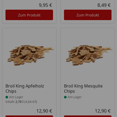
9,95 €
8,49 €
Aktueller Preis
Akt
Zum Produkt
Zum Produkt
Produkt am Lager
Produkt am Lager
Broil King Apfelholz
Broil King Mesquite
Chips
Chips
Am Lager
Am Lager
Inhalt:
2,78 l
(4,64 €/l)
12,90 €
12,90 €
Aktueller Preis
Akt