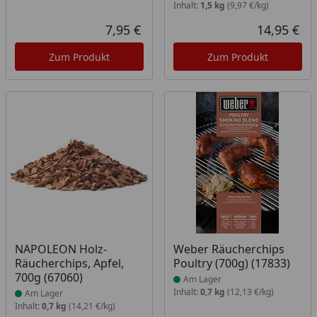
Inhalt:
1,5 kg
(9,97 €/kg)
7,95 €
14,95 €
Aktueller Preis
Akt
Zum Produkt
Zum Produkt
Produkt am Lager
Produkt am Lager
NAPOLEON Holz-
Weber Räucherchips
Räucherchips, Apfel,
Poultry (700g) (17833)
700g (67060)
Am Lager
Inhalt:
0,7 kg
(12,13 €/kg)
Am Lager
Inhalt:
0,7 kg
(14,21 €/kg)