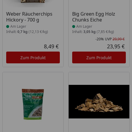
Produkt am Lager
Produkt am Lager
Weber Räucherchips
Big Green Egg Holz
Hickory - 700 g
Chunks Eiche
Am Lager
Am Lager
Inhalt:
0,7 kg
(12,13 €/kg)
Inhalt:
3,05 kg
(7,85 €/kg)
-20%
UVP
29,99 €
Rab
Urs
8,49 €
23,95 €
Aktueller Preis
Akt
Zum Produkt
Zum Produkt