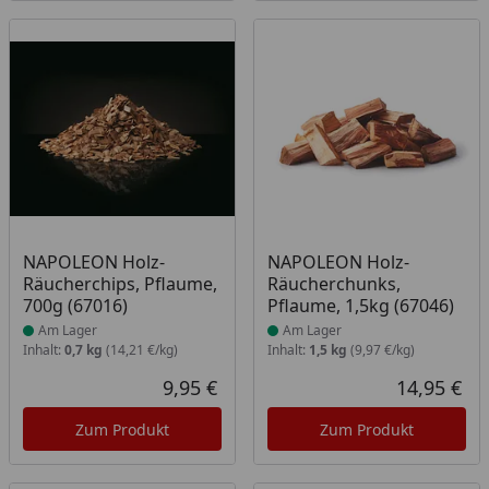
Produkt am Lager
Produkt am Lager
NAPOLEON Holz-
NAPOLEON Holz-
Räucherchips, Pflaume,
Räucherchunks,
700g (67016)
Pflaume, 1,5kg (67046)
Am Lager
Am Lager
Inhalt:
0,7 kg
(14,21 €/kg)
Inhalt:
1,5 kg
(9,97 €/kg)
9,95 €
14,95 €
Aktueller Preis
Akt
Zum Produkt
Zum Produkt