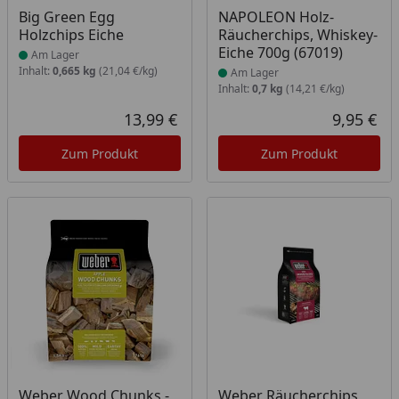
Produkt am Lager
Produkt am Lager
Big Green Egg
NAPOLEON Holz-
Holzchips Eiche
Räucherchips, Whiskey-
Eiche 700g (67019)
Am Lager
Inhalt:
0,665 kg
(21,04 €/kg)
Am Lager
Inhalt:
0,7 kg
(14,21 €/kg)
13,99 €
9,95 €
Aktueller Preis
Akt
Zum Produkt
Zum Produkt
Produkt am Lager
Produkt am Lager
Weber Wood Chunks -
Weber Räucherchips