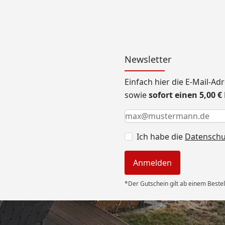
Newsletter
Einfach hier die E-Mail-A
sowie
sofort einen 5,00 
Keine Eingabe erforderlic
Eingabe erforderlich
E-Mail *
Ich habe die
Datensch
Anmelden
*Der Gutschein gilt ab einem Bestel