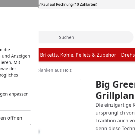
Kauf auf Rechnung (10 Zahlarten)
Suche
m die
Butcher Paper
Briketts, Kohle, Pellets & Zubehör
Drehs
e und Anzeigen
ieren. Mit
owie der
en Egg Zeder Grillplanken aus Holz
mögliches
Big Gree
Grillpla
ngen
anpassen
Die einzigartige
ursprünglich von 
gen öffnen
Tradition auch v
denn diese Techn