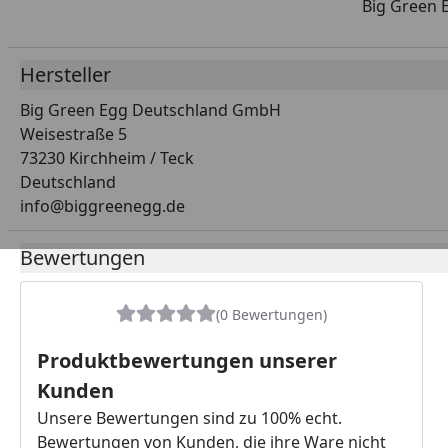
Big Green E
Hersteller
Big Green Egg Deutschland GmbH
Weisestraße 5
73230 Kirchheim / Teck
Deutschland
info@biggreenegg.de
Bewertungen
(0 Bewertungen)
Produktbewertungen unserer
Kunden
Unsere Bewertungen sind zu 100% echt.
Bewertungen von Kunden, die ihre Ware nicht