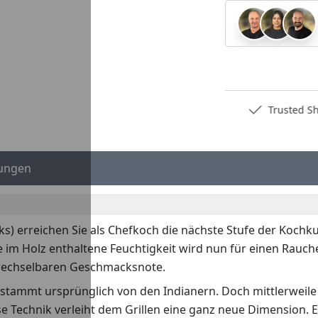
Deutschlands bester Händler
Trusted S
ungen
s) erreichen Sie als Chefkoch die nächste Stufe der Kochku
e im Holz enthaltene Feuchtigkeit wird nun für einen Rauch
erwechselbaren Geschmacksnote.
stammt ursprünglich von den Indianern. Doch mittlerweile 
 Technik verleiht dem Grillen eine ganz neue Dimension. Es 