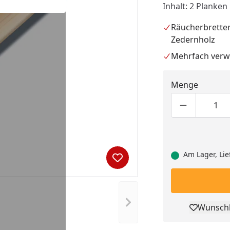
Inhalt: 2 Planken
Räucherbretter
Zedernholz
Mehrfach ver
Menge
Produktmen
Pro
Am Lager, Lie
Produkt zur Wunschliste hi
Nächstes Bild anzeigen
Wunschl
Pro