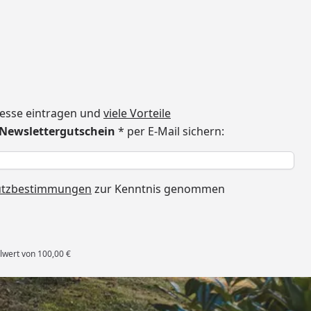
dresse eintragen und
viele Vorteile
€ Newslettergutschein
* per E-Mail sichern:
h
utzbestimmungen
zur Kenntnis genommen
lwert von 100,00 €