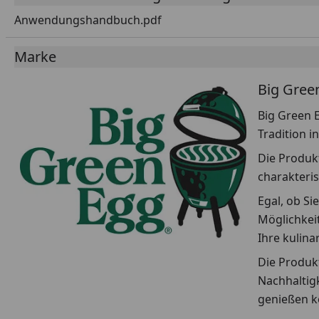
Anwendungshandbuch.pdf
Marke
Big Gree
Big Green E
Tradition i
Die Produkt
charakteris
Egal, ob Si
Möglichkeit
Ihre kulin
Die Produkt
Nachhaltigk
genießen k