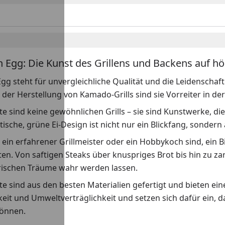
n Egg: Die Kunst des Grillens und Backens auf h
gg steht für unvergleichliche Qualität und die Leidenschaft 
n der Herstellung von Kamado-Grills sind sie Vorreiter in 
e sind keine gewöhnlichen Grills – sie sind Kunstwerke, di
tische, grüne Ei-Design ist nicht nur ein Blickfang, sondern
e ein erfahrener Grillmeister oder ein Hobbykoch sind, ein 
en. Von saftigen Steaks über knuspriges Brot bis hin zu z
arischen Träume wahr werden lassen.
e sind aus den besten Materialien gefertigt und bieten ei
eit und Umweltverträglichkeit und setzen sich dafür ein, 
önnen.