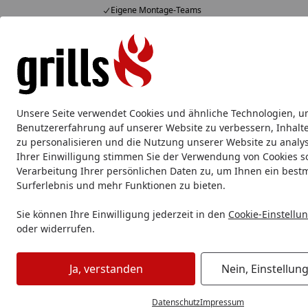
Eigene Montage-Teams
Hotline
07051 / 9 22 22
4,85
/ 5
Mo-Fr. 8-16 Uhr
15.830 Bewertungen
Alle Produkte
Marken
Service
Tipps & Tricks
Alle Produkte
Unsere Seite verwendet Cookies und ähnliche Technologien, u
Grillzubehör
Aluschale
Burgerpresse & Zubehör
Benutzererfahrung auf unserer Website zu verbessern, Inhalt
zu personalisieren und die Nutzung unserer Website zu analys
Ihrer Einwilligung stimmen Sie der Verwendung von Cookies s
Grillzubehör
Räuchern & Smoken
Holzplanken
Big Gre
Verarbeitung Ihrer persönlichen Daten zu, um Ihnen ein best
Startseite
Surferlebnis und mehr Funktionen zu bieten.
Sie können Ihre Einwilligung jederzeit in den
Cookie-Einstellu
oder widerrufen.
Ja, verstanden
Nein, Einstellun
Datenschutz
Impressum