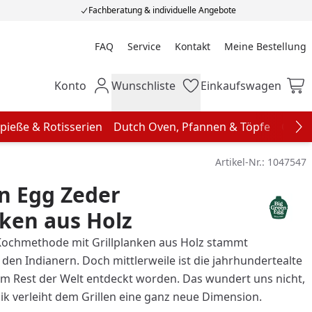
Fachberatung & individuelle Angebote
FAQ
Service
Kontakt
Meine Bestellung
Meine Bestellung
Konto
Wunschliste
Einkaufswagen
Mein Konto
Wunschliste
Einkaufswagen
pieße & Rotisserien
Dutch Oven, Pfannen & Töpfe
Grill
Na
Artikel-Nr.:
1047547
n Egg Zeder
nken aus Holz
 Kochmethode mit Grillplanken aus Holz stammt
den Indianern. Doch mittlerweile ist die jahrhundertealte
om Rest der Welt entdeckt worden. Das wundert uns nicht,
ik verleiht dem Grillen eine ganz neue Dimension.