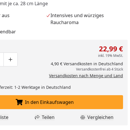
 mit je ca. 28 cm Länge
 aus
Intensives und würziges
Raucharoma
wendbar
22,99 €
inkl. 19% MwSt.
ge um eins verringern
duktmenge manuell eingeben
Produktmenge um eins erhöhen
4,90 € Versandkosten in Deutschland
Versandkostenfrei ab 4 Stück
Versandkosten nach Menge und Land
ferzeit: 1-2 Werktage in Deutschland
nzufügen
In den Einkaufswagen
In den Einkaufswagen legen
iste
Teilen
Vergleichen
dukt zur Wunschliste hinzufügen
Teilen
Produkt Vergle