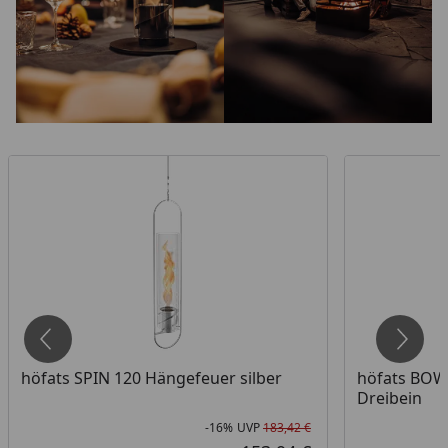
höfats SPIN 120 Hängefeuer silber
höfats BOWL
Dreibein
-16%
UVP
183,42 €
att in Prozent
prünglicher Preis
Rabatt in Prozent
Ursprünglicher Pr