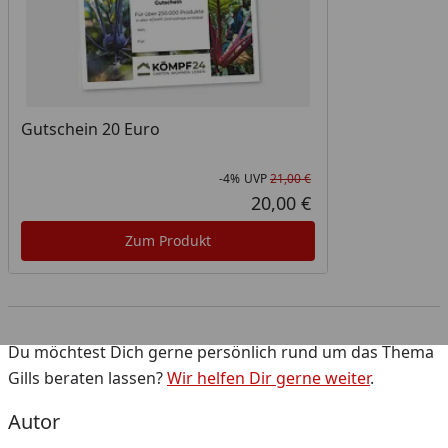
Gutschein 20 Euro
-4%
UVP
21,00 €
Rabatt in Prozent
Ursprünglicher Pr
20,00 €
Aktueller Preis
Zum Produkt
Du möchtest Dich gerne persönlich rund um das Thema
Gills beraten lassen?
Wir helfen Dir gerne weiter
.
Autor