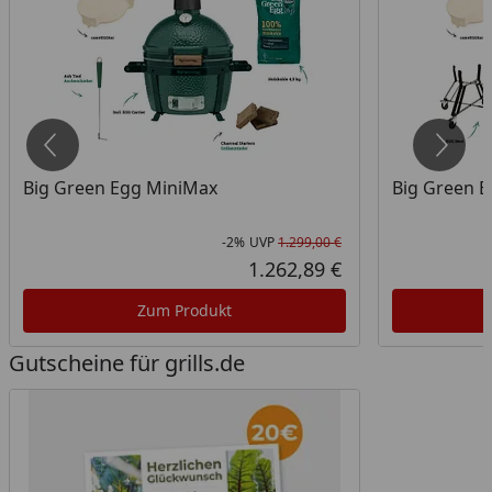
Big Green Egg MiniMax
Big Green E
-2%
UVP
1.299,00 €
att in Prozent
prünglicher Preis
Rabatt in Prozent
Ursprünglicher Pr
1.262,89 €
ueller Preis
Aktueller Preis
Zum Produkt
Gutscheine für grills.de