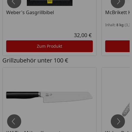
Weber's Gasgrillbibel
McBrikett
Inhalt:
8 kg
(3,3
att in Prozent
prünglicher Preis
32,00 €
ueller Preis
Aktueller Preis
Zum Produkt
Grillzubehör unter 100 €