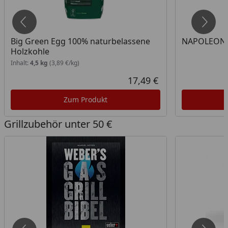
Big Green Egg 100% naturbelassene
NAPOLEON 
Holzkohle
Inhalt:
4,5 kg
(3,89 €/kg)
17,49 €
ueller Preis
Aktueller Preis
Zum Produkt
Grillzubehör unter 50 €