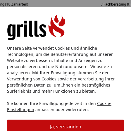
Fachberatung & individuelle Angebote
Alle Produkte
Mein Konto
Wunschl
Eink
Hotline
4,85
/ 5
Suchen
Jetzt Geschenke rund um den Grill entdecken & kaufen
Unsere Seite verwendet Cookies und ähnliche
Startseite
Technologien, um die Benutzererfahrung auf unserer
Tolle Geschenkideen für Grill-Fans
Website zu verbessern, Inhalte und Anzeigen zu
personalisieren und die Nutzung unserer Website zu
Lesezeit: 2 min.
analysieren. Mit Ihrer Einwilligung stimmen Sie der
Erstellt am: 01.11.2021,
Aktualisiert am: 02.12.2024
Verwendung von Cookies sowie der Verarbeitung Ihrer
persönlichen Daten zu, um Ihnen ein bestmögliches
Grillen ist Hobby und Leidenschaft - wenn Sie also
Surferlebnis und mehr Funktionen zu bieten.
jemandem eine kleine Freude machen wollen und noch
nicht genau wissen was Sie zu Weihnachten schenken
Sie können Ihre Einwilligung jederzeit in den
Cookie-
sollen, ist ein Grill-Geschenk eventuell genau das
Einstellungen
anpassen oder widerrufen.
richtige. Auf jeden Fall ist es besser als ein paar Socken!
Oder auch zwei Paar Socken...
Ja, verstanden