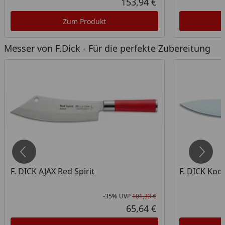
153,94 €
ueller Preis
Aktueller Preis
Zum Produkt
Messer von F.Dick - Für die perfekte Zubereitung
F. DICK AJAX Red Spirit
F. DICK Koc
-35%
UVP
101,33 €
att in Prozent
prünglicher Preis
Rabatt in Prozent
Ursprünglicher Pr
65,64 €
ueller Preis
Aktueller Preis