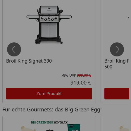
Broil King Signet 390
Broil King 
500
-8%
UVP
999,00 €
att in Prozent
prünglicher Preis
Rabatt in Prozent
Ursprünglicher Pr
919,00 €
ueller Preis
Aktueller Preis
Zum Produkt
Für echte Gourmets: das Big Green Egg!