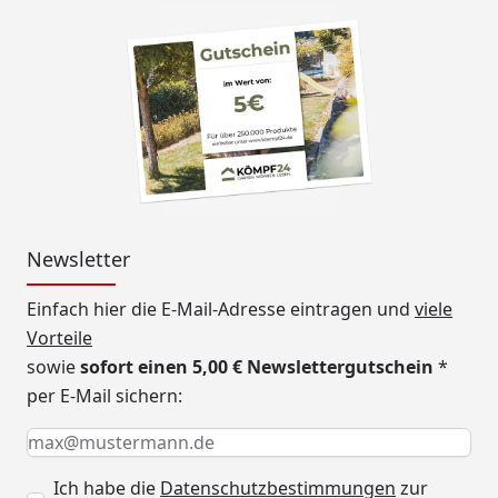
Newsletter
Einfach hier die E-Mail-Adresse eintragen und
viele
Vorteile
sowie
sofort einen 5,00 € Newslettergutschein
*
per E-Mail sichern:
Keine Eingabe erforderlich
Eingabe erforderlich
E-Mail *
Ich habe die
Datenschutzbestimmungen
zur