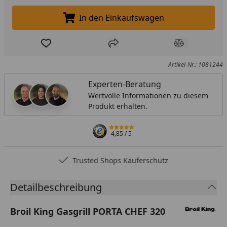
In den Einkaufswagen
In den Einkaufswagen legen
Produkt zur Wunschliste hinzufügen
Teilen
Produkt Ver
Artikel-Nr.: 1081244
Experten-Beratung
Wertvolle Informationen zu diesem
Produkt erhalten.
4,85
/ 5
Trusted Shops Käuferschutz
Detailbeschreibung
Broil King Gasgrill PORTA CHEF 320