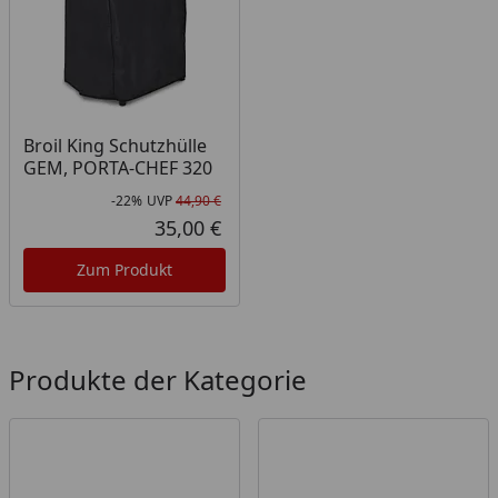
Broil King Schutzhülle
GEM, PORTA-CHEF 320
-22%
UVP
44,90 €
Rabatt in Prozent
Ursprünglicher Preis
35,00 €
Aktueller Preis
Zum Produkt
Produkte der Kategorie