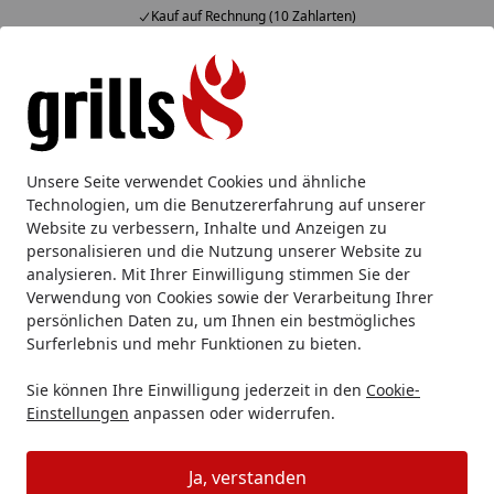
Kauf auf Rechnung (10 Zahlarten)
Alle Produkte
Mein Konto
Wunschl
Eink
Hotline
4,85
/ 5
Suchen
Gasgrill
Gasgrillstation
Broil King Gasgrill PORTA CHEF 
Unsere Seite verwendet Cookies und ähnliche
Startseite
Technologien, um die Benutzererfahrung auf unserer
Broil King Gasgrill PORTA CHEF 320
Website zu verbessern, Inhalte und Anzeigen zu
personalisieren und die Nutzung unserer Website zu
5
(1 Bewertung)
analysieren. Mit Ihrer Einwilligung stimmen Sie der
Verwendung von Cookies sowie der Verarbeitung Ihrer
persönlichen Daten zu, um Ihnen ein bestmögliches
Surferlebnis und mehr Funktionen zu bieten.
Sie können Ihre Einwilligung jederzeit in den
Cookie-
Einstellungen
anpassen oder widerrufen.
Ja, verstanden