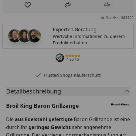
Produkt zur Wunschliste hinzufügen
Teilen
Produkt Ver
Artikel-Nr.: 1083392
Experten-Beratung
Wertvolle Informationen zu diesem
Produkt erhalten.
4,85
/ 5
Trusted Shops Käuferschutz
Detailbeschreibung
Broil King Baron Grillzange
Die
aus Edelstahl gefertigte
Baron Grillzange ist eine
durch ihr
geringes Gewicht
sehr angenehme
Grillzange. Der Verriegelungsmechanismus fungiert