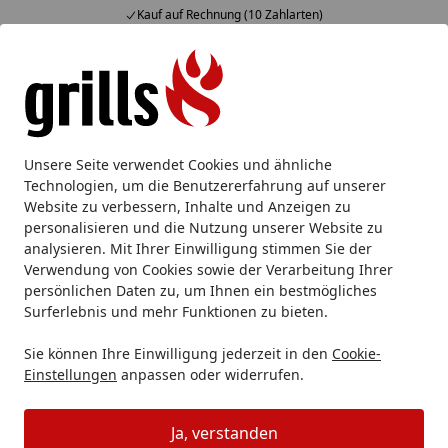
Kauf auf Rechnung (10 Zahlarten)
Alle Produkte
Mein Konto
Wunschl
Eink
Hotline
4,85
/ 5
Suchen
Grillzubehör
Grillbesteck
Grillzangen & Grillpinzetten
Unsere Seite verwendet Cookies und ähnliche
Startseite
Technologien, um die Benutzererfahrung auf unserer
Broil King Baron Grillzange
Website zu verbessern, Inhalte und Anzeigen zu
personalisieren und die Nutzung unserer Website zu
5
(2 Bewertungen)
analysieren. Mit Ihrer Einwilligung stimmen Sie der
Verwendung von Cookies sowie der Verarbeitung Ihrer
persönlichen Daten zu, um Ihnen ein bestmögliches
Surferlebnis und mehr Funktionen zu bieten.
Sie können Ihre Einwilligung jederzeit in den
Cookie-
Einstellungen
anpassen oder widerrufen.
Ja, verstanden