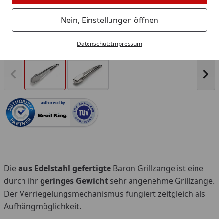
Nein, Einstellungen öffnen
Produk
Datenschutz
Impressum
Vorheriges Bild anzeigen
Näc
authorized.by
Die
aus Edelstahl gefertigte
Baron Grillzange ist eine
durch ihr
geringes Gewicht
sehr angenehme Grillzange.
Der Verriegelungsmechanismus fungiert zeitgleich als
Aufhängmöglichkeit.