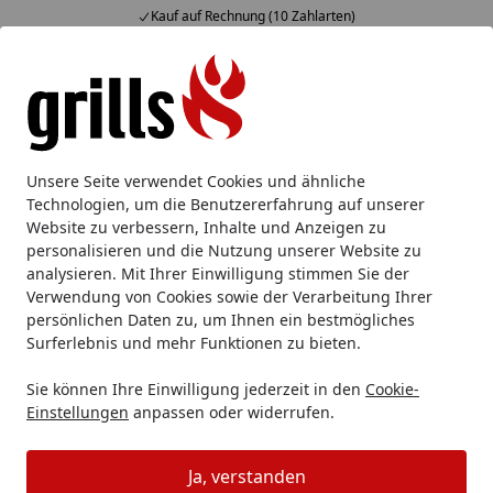
Kauf auf Rechnung (10 Zahlarten)
Alle Produkte
Mein Konto
Wunschl
Eink
Hotline
4,85
/ 5
Suchen
Holzkohlegrill
Keramikgrill
Big Green Egg Kamado Grill M
Unsere Seite verwendet Cookies und ähnliche
Startseite
Technologien, um die Benutzererfahrung auf unserer
Big Green Egg Kamado Grill
Website zu verbessern, Inhalte und Anzeigen zu
MEDIUM Starter Set inkl. 2x 4,5 kg
personalisieren und die Nutzung unserer Website zu
analysieren. Mit Ihrer Einwilligung stimmen Sie der
naturbelassene Holzkohle
Verwendung von Cookies sowie der Verarbeitung Ihrer
persönlichen Daten zu, um Ihnen ein bestmögliches
Surferlebnis und mehr Funktionen zu bieten.
Sie können Ihre Einwilligung jederzeit in den
Cookie-
Einstellungen
anpassen oder widerrufen.
Ja, verstanden