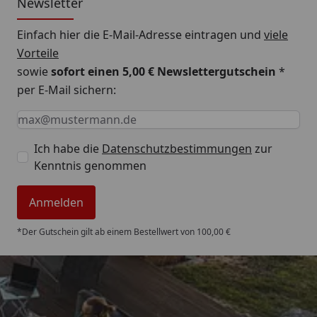
Newsletter
Einfach hier die E-Mail-Adresse eintragen und
viele
Vorteile
sowie
sofort einen 5,00 € Newslettergutschein
*
per E-Mail sichern:
Keine Eingabe erforderlich
Eingabe erforderlich
E-Mail *
Ich habe die
Datenschutzbestimmungen
zur
Kenntnis genommen
Anmelden
*Der Gutschein gilt ab einem Bestellwert von 100,00 €
Trusted Shops