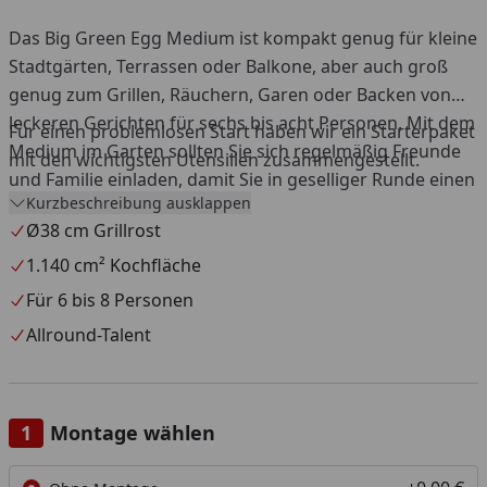
Das Big Green Egg Medium ist kompakt genug für kleine
Stadtgärten, Terrassen oder Balkone, aber auch groß
genug zum Grillen, Räuchern, Garen oder Backen von
leckeren Gerichten für sechs bis acht Personen. Mit dem
Für einen problemlosen Start haben wir ein Starterpaket
Medium im Garten sollten Sie sich regelmäßig Freunde
mit den wichtigsten Utensilien zusammengestellt.
und Familie einladen, damit Sie in geselliger Runde einen
Kurzbeschreibung ausklappen
Grillabend genießen können. Nicht zuletzt deshalb
Ø38 cm Grillrost
gehört dieses EGG zu unseren beliebtesten Modellen.
Mit dem passenden convEGGtor und dem Back- und
1.140 cm² Kochfläche
Pizzastein verwandeln Sie das Big Green Egg Medium im
Für 6 bis 8 Personen
Handumdrehen in einen Pizzaofen, der Sie und Ihre
Allround-Talent
Gäste mit den leckersten, hausgemachten Pizzen
verwöhnen wird. Dieses EGG heißt zwar Medium, aber
es ist alles andere als mittelmäßig!
Montage wählen