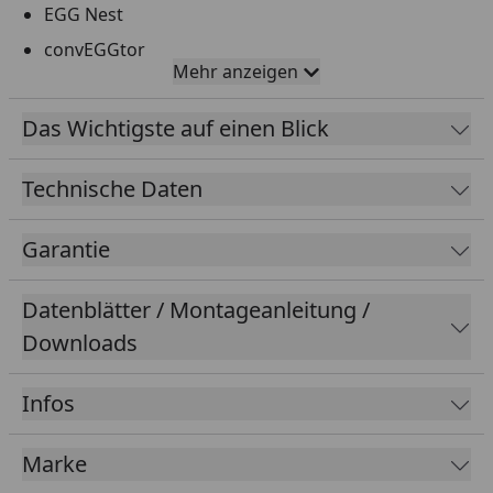
EGG Nest
convEGGtor
Mehr anzeigen
2x Holzkohle 4,5 kg
Grillanzünder
Das Wichtigste auf einen Blick
Ascheschieber
Technische Daten
Garantie
Datenblätter / Montageanleitung /
Downloads
Infos
Marke