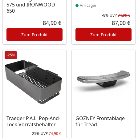
575 und IRONWOOD
Am Lager
650
-8%
UVP
94,99 €
Rab
Urs
84,90 €
87,00 €
Aktueller Preis
Akt
Zum Produkt
Zum Produkt
-25%
Traeger P.A.L. Pop-And-
GOZNEY Frontablage
Lock Vorratsbehälter
für Tread
-25%
UVP
74,90 €