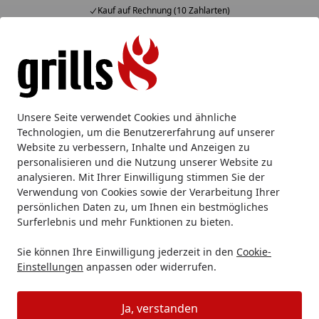
Kauf auf Rechnung (10 Zahlarten)
Alle Produkte
Mein Konto
Wunschl
Eink
Hotline
4,85
/ 5
Suchen
Grillzubehör
Grilltische, Ablagen & Gestelle
Ablagen & S
Unsere Seite verwendet Cookies und ähnliche
Startseite
Technologien, um die Benutzererfahrung auf unserer
Ablagen & Seitentische
Website zu verbessern, Inhalte und Anzeigen zu
personalisieren und die Nutzung unserer Website zu
analysieren. Mit Ihrer Einwilligung stimmen Sie der
Ihre Artikelübersicht
Verwendung von Cookies sowie der Verarbeitung Ihrer
persönlichen Daten zu, um Ihnen ein bestmögliches
Kategorien
Surferlebnis und mehr Funktionen zu bieten.
Sie können Ihre Einwilligung jederzeit in den
Cookie-
Filter / Sortierung
Einstellungen
anpassen oder widerrufen.
39
Artikel gefunden
Ja, verstanden