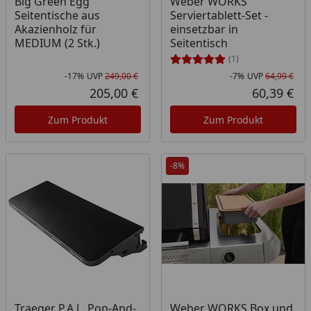
Big Green Egg
Weber WORKS
Seitentische aus
Serviertablett-Set -
Akazienholz für
einsetzbar in
MEDIUM (2 Stk.)
Seitentisch
(1)
-17%
UVP
249,00 €
-7%
UVP
64,99 €
Rabatt in Prozent
Ursprünglicher Preis
Rab
Urs
205,00 €
60,39 €
Aktueller Preis
Akt
Zum Produkt
Zum Produkt
-8%
Produkt am Lager
Traeger P.A.L. Pop-And-
Weber WORKS Box und