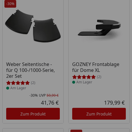
-30%
Produkt am Lager
Produkt am Lager
Weber Seitentische -
GOZNEY Frontablage
für Q 100-/1000-Serie,
für Dome XL
2er Set
(2)
Am Lager
(2)
Am Lager
-30%
UVP
59,99 €
Rabatt in Prozent
Ursprünglicher Preis
41,76 €
179,99 €
Aktueller Preis
Akt
Zum Produkt
Zum Produkt