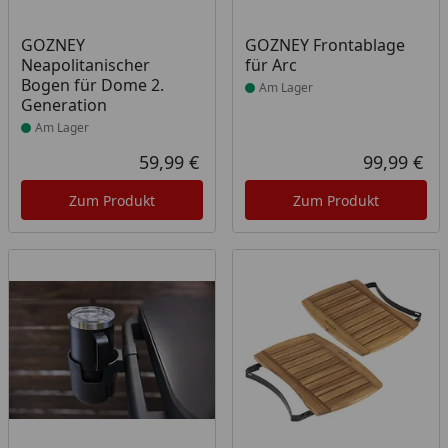
Produkt am Lager
Produkt am Lager
GOZNEY
GOZNEY Frontablage
Neapolitanischer
für Arc
Bogen für Dome 2.
Am Lager
Generation
Am Lager
59,99 €
99,99 €
Aktueller Preis
Akt
Zum Produkt
Zum Produkt