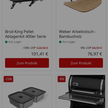
Produkt am Lager
Produkt am Lager
Broil King Pellet
Weber Arbeitstisch -
Ablagenkit 400er Serie
Bambusholz
Am Lager
Am Lager
-18%
UVP
124,90 €
-9%
UVP
84,99 €
Rabatt in Prozent
Ursprünglicher Preis
Rab
Urs
101,41 €
76,97 €
Aktueller Preis
Akt
Zum Produkt
Zum Produkt
-23%
-8%