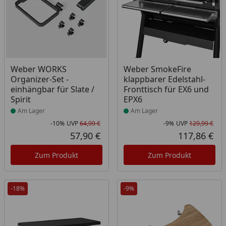
Produkt am Lager
Produkt am Lager
Weber WORKS
Weber SmokeFire
Organizer-Set -
klappbarer Edelstahl-
einhängbar für Slate /
Fronttisch für EX6 und
Spirit
EPX6
Am Lager
Am Lager
-10%
UVP
64,99 €
-9%
UVP
129,99 €
Rabatt in Prozent
Ursprünglicher Preis
Rab
Urs
57,90 €
117,86 €
Aktueller Preis
Akt
Zum Produkt
Zum Produkt
-18%
-9%