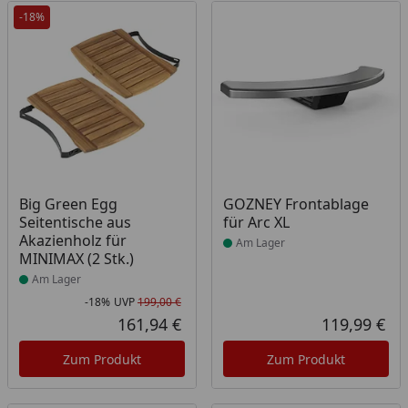
-18%
Produkt am Lager
Produkt am Lager
Big Green Egg
GOZNEY Frontablage
Seitentische aus
für Arc XL
Akazienholz für
Am Lager
MINIMAX (2 Stk.)
Am Lager
-18%
UVP
199,00 €
Rabatt in Prozent
Ursprünglicher Preis
161,94 €
119,99 €
Aktueller Preis
Akt
Zum Produkt
Zum Produkt