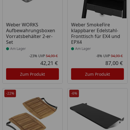
Produkt am Lager
Produkt am Lager
Weber WORKS
Weber SmokeFire
Aufbewahrungsboxen
klappbarer Edelstahl-
Vorratsbehälter 2-er-
Fronttisch für EX4 und
Set
EPX4
Am Lager
Am Lager
-23%
UVP
54,99 €
-8%
UVP
94,99 €
Rabatt in Prozent
Ursprünglicher Preis
Rab
Urs
42,21 €
87,00 €
Aktueller Preis
Akt
Zum Produkt
Zum Produkt
-22%
-6%