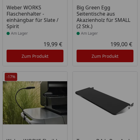
Produkt am Lager
Produkt am Lager
Weber WORKS
Big Green Egg
Flaschenhalter -
Seitentische aus
einhängbar für Slate /
Akazienholz für SMALL
Spirit
(2 Stk.)
Am Lager
Am Lager
19,99 €
199,00 €
Aktueller Preis
Akt
Zum Produkt
Zum Produkt
-17%