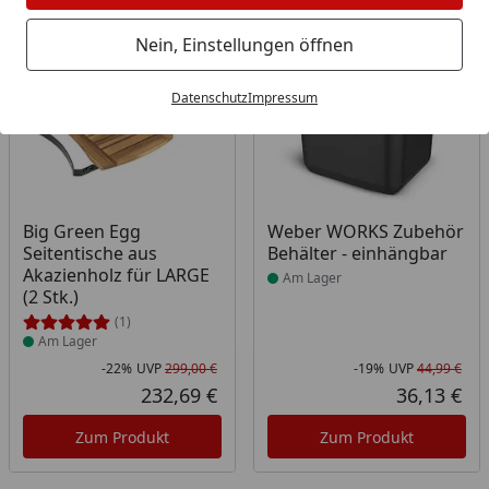
Bestseller
-22%
-19%
Nein, Einstellungen öffnen
Datenschutz
Impressum
Produkt am Lager
Produkt am Lager
Big Green Egg
Weber WORKS Zubehör
Seitentische aus
Behälter - einhängbar
Akazienholz für LARGE
Am Lager
(2 Stk.)
(1)
Am Lager
-22%
UVP
299,00 €
-19%
UVP
44,99 €
Rabatt in Prozent
Ursprünglicher Preis
Rab
Urs
232,69 €
36,13 €
Aktueller Preis
Akt
Zum Produkt
Zum Produkt