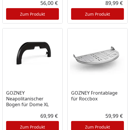
Rabatt in Prozent
Ursprünglicher Preis
56,00 €
89,99 €
Aktueller Preis
Akt
Zum Produkt
Zum Produkt
GOZNEY
GOZNEY Frontablage
Neapolitanischer
für Roccbox
Bogen für Dome XL
69,99 €
59,99 €
Aktueller Preis
Akt
Zum Produkt
Zum Produkt