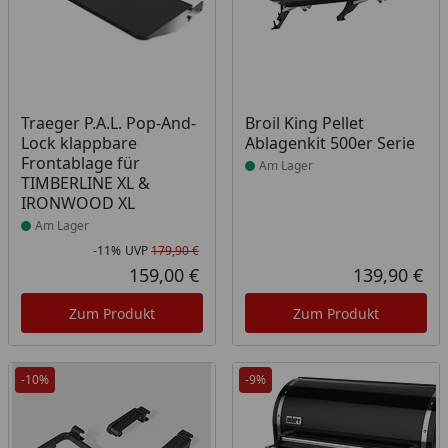
Produkt am Lager
Produkt am Lager
Traeger P.A.L. Pop-And-
Broil King Pellet
Lock klappbare
Ablagenkit 500er Serie
Frontablage für
Am Lager
TIMBERLINE XL &
IRONWOOD XL
Am Lager
-11%
UVP
179,90 €
Rabatt in Prozent
Ursprünglicher Preis
159,00 €
139,90 €
Aktueller Preis
Akt
Zum Produkt
Zum Produkt
-10%
-9%