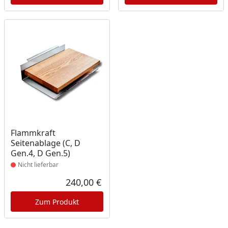
Produkt nicht lieferbar
Flammkraft
Seitenablage (C, D
Gen.4, D Gen.5)
Nicht lieferbar
240,00 €
Aktueller Preis
Zum Produkt