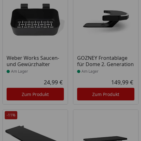
Produkt am Lager
Produkt am Lager
Weber Works Saucen-
GOZNEY Frontablage
und Gewürzhalter
für Dome 2. Generation
Am Lager
Am Lager
24,99 €
149,99 €
Aktueller Preis
Akt
Zum Produkt
Zum Produkt
-11%