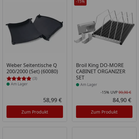
-15%
Produkt am Lager
Produkt am Lager
Weber Seitentische Q
Broil King DO-MORE
200/2000 (Set) (60080)
CABINET ORGANIZER
SET
(3)
Am Lager
Am Lager
-15%
UVP
99,90 €
Rab
Urs
58,99 €
84,90 €
Aktueller Preis
Akt
Zum Produkt
Zum Produkt