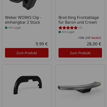
Produkt am Lager
Produkt am Lager
Weber WORKS Clip -
Broil King Frontablage
einhängbar 2 Stück
für Baron und Crown
Am Lager
(1)
Am Lager
-19%
UVP
34,90 €
Rab
Urs
9,99 €
28,00 €
Aktueller Preis
Akt
Zum Produkt
Zum Produkt