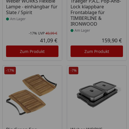
Produkt am Lager
Produkt am Lager
Weber WORKS Flexible
Traeger P.A.L. Pop-And-
Lampe - einhängbar für
Lock klappbare
Slate / Spirit
Frontablage für
TIMBERLINE &
Am Lager
IRONWOOD
Am Lager
-17%
UVP
49,99 €
Rabatt in Prozent
Ursprünglicher Preis
41,09 €
159,90 €
Aktueller Preis
Akt
Zum Produkt
Zum Produkt
-17%
-7%