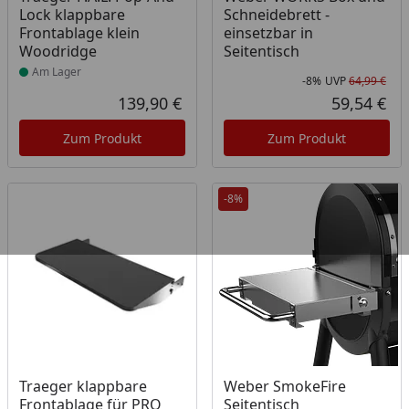
Lock klappbare
Schneidebrett -
Frontablage klein
einsetzbar in
Woodridge
Seitentisch
Am Lager
-8%
UVP
64,99 €
Rab
Urs
139,90 €
59,54 €
Aktueller Preis
Akt
Zum Produkt
Zum Produkt
-8%
Produkt am Lager
Traeger klappbare
Weber SmokeFire
Frontablage für PRO
Seitentisch