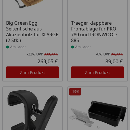
Produkt am Lager
Produkt am Lager
Big Green Egg
Traeger klappbare
Seitentische aus
Frontablage für PRO
Akazienholz für XLARGE
780 und IRONWOOD
(2 Stk.)
885
Am Lager
Am Lager
-22%
UVP
339,00 €
-6%
UVP
94,90 €
Rabatt in Prozent
Ursprünglicher Preis
Rab
Urs
263,05 €
89,00 €
Aktueller Preis
Akt
Zum Produkt
Zum Produkt
-19%