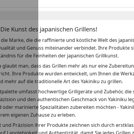
 Die Kunst des japanischen Grillens!
t die Marke, die die raffinierte und köstliche Welt des japan
Qualität und Genuss miteinander verbindet. Ihre Produkte s
tändnis für die Feinheiten der japanischen Grillkunst.
u glaubt man, dass das Grillen mehr als nur eine Zubereitungs
richt. Ihre Produkte wurden entwickelt, um Ihnen die Werk
mehr auf die traditionelle Art des Yakiniku zu grillen.
palette umfasst hochwertige Grillgeräte und Zubehör, die 
räzision und den authentischen Geschmack von Yakiniku lege
oder marinierte Spezialitäten zubereiten möchten - Yakinik
Ihrem eigenen Zuhause zu erleben.
t und Präzision ihrer Produkte zeichnen sich durch erstkla
auf Langlebigkeit und Authentizität, damit Sie jedes Grillen 