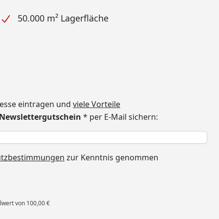
50.000 m² Lagerfläche
dresse eintragen und
viele Vorteile
€ Newslettergutschein
* per E-Mail sichern:
h
utzbestimmungen
zur Kenntnis genommen
lwert von 100,00 €