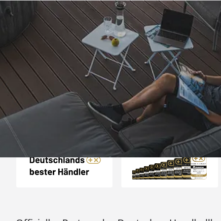
Trusted Shops
„Schnell und zuverlä
dass es hier auch Er
Weber Grill etc.
4,85
/ 5
06.08.202
15.823 Bewertungen
Auszeichnungen