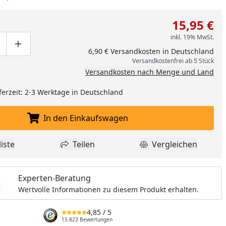
15,95 €
inkl. 19% MwSt.
ge um eins verringern
duktmenge manuell eingeben
Produktmenge um eins erhöhen
6,90 € Versandkosten in Deutschland
Versandkostenfrei ab 5 Stück
Versandkosten nach Menge und Land
ferzeit: 2-3 Werktage in Deutschland
In den Einkaufswagen
In den Einkaufswagen legen
iste
Teilen
Vergleichen
dukt zur Wunschliste hinzufügen
Teilen
Produkt Vergle
nzufügen
Experten-Beratung
Wertvolle Informationen zu diesem Produkt erhalten.
4,85
/ 5
15.823 Bewertungen