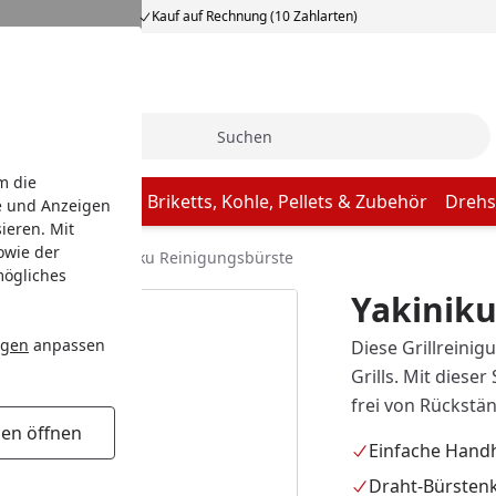
Kauf auf Rechnung (10 Zahlarten)
Suche
m die
Butcher Paper
Briketts, Kohle, Pellets & Zubehör
Drehs
e und Anzeigen
ieren. Mit
owie der
gsspachtel
Yakiniku Reinigungsbürste
mögliches
Yakiniku
ngen
anpassen
Diese Grillreinig
Grills. Mit diese
frei von Rückst
gen öffnen
Einfache Han
Draht-Bürsten