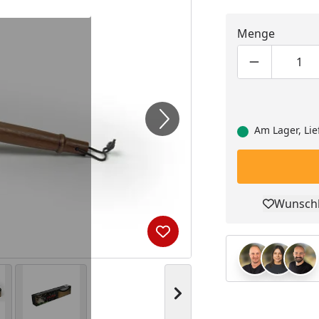
Menge
Produktmen
Pro
Am Lager, Lie
Wunschl
Pro
Produkt zur Wunschliste hi
Nächstes Bild anzeigen