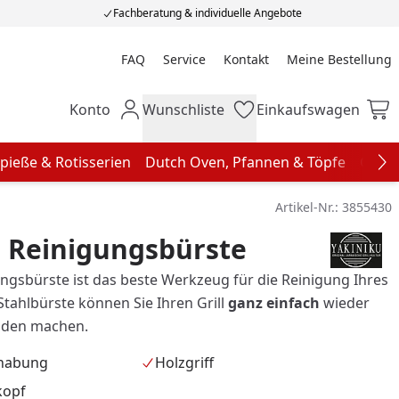
Fachberatung & individuelle Angebote
FAQ
Service
Kontakt
Meine Bestellung
Meine Bestellung
Konto
Wunschliste
Einkaufswagen
Mein Konto
Wunschliste
Einkaufswagen
pieße & Rotisserien
Dutch Oven, Pfannen & Töpfe
Grill
Na
Artikel-Nr.:
3855430
 Reinigungsbürste
ungsbürste ist das beste Werkzeug für die Reinigung Ihres
r Stahlbürste können Sie Ihren Grill
ganz einfach
wieder
änden machen.
dhabung
Holzgriff
kopf