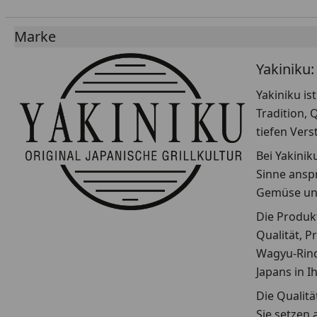
Marke
Yakiniku:
Yakiniku is
Tradition, 
tiefen Vers
Bei Yakinik
Sinne ansp
Gemüse und 
Die Produkt
Qualität, P
Wagyu-Rind 
Japans in 
Die Qualitä
Sie setzen 