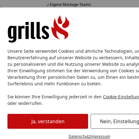
Eigene Montage-Teams
Hotline
07051 / 9 22 22
4,85
/ 5
Mo-Fr. 8-16 Uhr
15.823 Bewertungen
Alle Produkte
Marken
Service
Tipps & Tricks
Alle Produkte
Unsere Seite verwendet Cookies und ähnliche Technologien, u
Grillzubehör
Aluschale
Burgerpresse & Zubehör
Benutzererfahrung auf unserer Website zu verbessern, Inhalt
zu personalisieren und die Nutzung unserer Website zu analys
Ihrer Einwilligung stimmen Sie der Verwendung von Cookies s
Grillzubehör
Reinigung & Pflege
Grillbürste & Reinigun
Verarbeitung Ihrer persönlichen Daten zu, um Ihnen ein best
Startseite
Surferlebnis und mehr Funktionen zu bieten.
Sie können Ihre Einwilligung jederzeit in den
Cookie-Einstellu
oder widerrufen.
Ja, verstanden
Nein, Einstellun
Datenschutz
Impressum