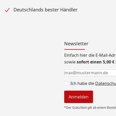
Deutschlands bester Händler
Newsletter
Einfach hier die E-Mail-A
sowie
sofort einen 5,00 
Keine Eingabe erforderlic
Eingabe erforderlich
E-Mail *
Ich habe die
Datensch
Anmelden
*Der Gutschein gilt ab einem Bestel