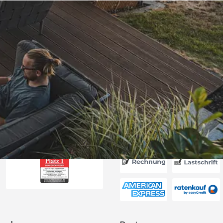
Versand
ssig! Schön,
satzteile für
 gibt. “
6
Akzeptierte Zahlungsa