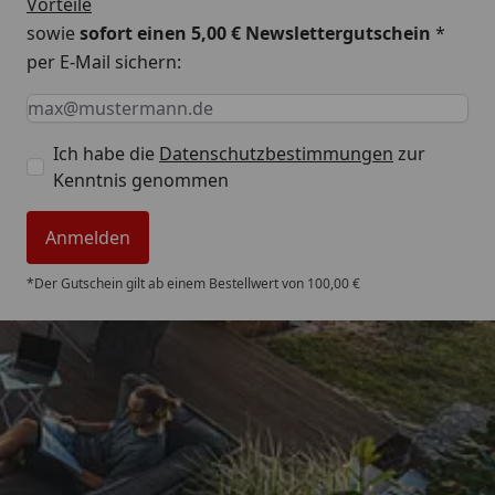
Vorteile
sowie
sofort einen 5,00 € Newslettergutschein
*
per E-Mail sichern:
Keine Eingabe erforderlich
Eingabe erforderlich
E-Mail *
Ich habe die
Datenschutzbestimmungen
zur
Kenntnis genommen
Anmelden
*Der Gutschein gilt ab einem Bestellwert von 100,00 €
Trusted Shops
4,85
/ 5