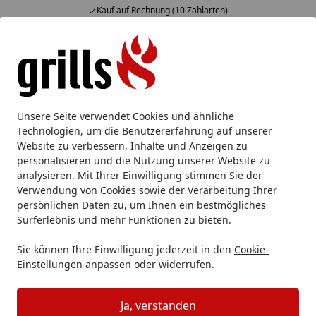
Kauf auf Rechnung (10 Zahlarten)
Alle Produkte
Mein Konto
Wunschl
Eink
Hotline
4,85
/ 5
Suchen
Grillzubehör
Grillbesteck
Grillzangen & Grillpinzetten
Unsere Seite verwendet Cookies und ähnliche
Startseite
Technologien, um die Benutzererfahrung auf unserer
WMF Große Grillzange 44 cm
Website zu verbessern, Inhalte und Anzeigen zu
personalisieren und die Nutzung unserer Website zu
analysieren. Mit Ihrer Einwilligung stimmen Sie der
Verwendung von Cookies sowie der Verarbeitung Ihrer
persönlichen Daten zu, um Ihnen ein bestmögliches
Surferlebnis und mehr Funktionen zu bieten.
Sie können Ihre Einwilligung jederzeit in den
Cookie-
Einstellungen
anpassen oder widerrufen.
Ja, verstanden