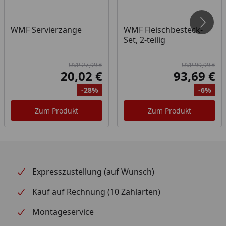
WMF Servierzange
WMF Fleischbesteck-
Set, 2-teilig
UVP 27,99 €
UVP 99,99 €
20,02 €
93,69 €
Aktueller Preis
Akt
-28%
-6%
Ursprünglicher Preis
Rabatt
Ur
Ra
Zum Produkt
Zum Produkt
Expresszustellung (auf Wunsch)
Kauf auf Rechnung (10 Zahlarten)
Montageservice