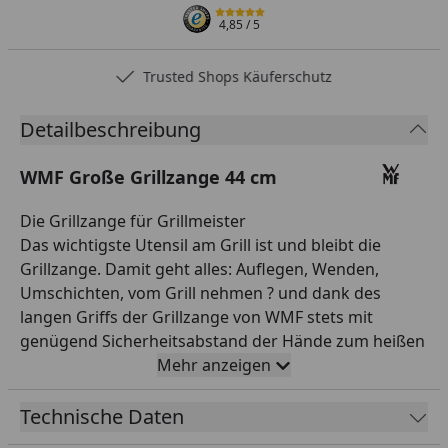
4,85
/ 5
Trusted Shops Käuferschutz
Detailbeschreibung
WMF Große Grillzange 44 cm
Die Grillzange für Grillmeister
Das wichtigste Utensil am Grill ist und bleibt die
Grillzange. Damit geht alles: Auflegen, Wenden,
Umschichten, vom Grill nehmen ? und dank des
langen Griffs der Grillzange von WMF stets mit
genügend Sicherheitsabstand der Hände zum heißen
Geschehen. Die spezielle Formgebung sorgt dabei für
Mehr anzeigen
sicheren und gleichzeitig schonenden Umgang mit
dem Grillgut, breite Schlitze lassen Fett schnell
Technische Daten
ablaufen und der praktische Schließmechanismus