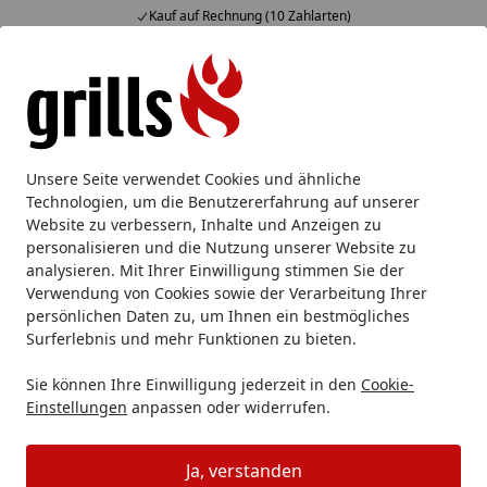
Kauf auf Rechnung (10 Zahlarten)
Alle Produkte
Mein Konto
Wunschl
Eink
Hotline
4,85
/ 5
Suchen
Grillzubehör
Grillgewürze & Grillsaucen
Gewürzmühlen 
Unsere Seite verwendet Cookies und ähnliche
Startseite
Technologien, um die Benutzererfahrung auf unserer
WMF Gewürzmühle schwarz
Website zu verbessern, Inhalte und Anzeigen zu
unbefüllt Trend
personalisieren und die Nutzung unserer Website zu
analysieren. Mit Ihrer Einwilligung stimmen Sie der
Verwendung von Cookies sowie der Verarbeitung Ihrer
persönlichen Daten zu, um Ihnen ein bestmögliches
Surferlebnis und mehr Funktionen zu bieten.
Sie können Ihre Einwilligung jederzeit in den
Cookie-
Einstellungen
anpassen oder widerrufen.
Ja, verstanden