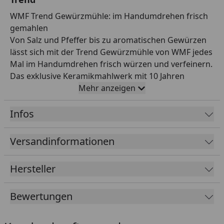
WMF Trend Gewürzmühle: im Handumdrehen frisch
gemahlen
Von Salz und Pfeffer bis zu aromatischen Gewürzen
lässt sich mit der Trend Gewürzmühle von WMF jedes
Mal im Handumdrehen frisch würzen und verfeinern.
Das exklusive Keramikmahlwerk mit 10 Jahren
Garantie* ist härter als Metall, lebensmittelneutral,
Mehr anzeigen
verschleiß,- korrosions- und abriebfrei. Das
praktische Einstellrad ermöglicht eine stufenlose
Infos
Einstellung der gewünschten Mahlstärke von grob
bis fein und der Aromaschutzdeckel schützt das
Versandinformationen
Mahlwerk der Gewürzmühle vor Feuchtigkeit, sodass
das volle Aroma der Gewürze erhalten bleibt. Die aus
Hersteller
transparentem Glas und mattem, hochwertigem
Kunststoff gefertigte Gewürzmühle bietet eine
Bewertungen
optimale Sichbarkeit und Kontrolle der Restmenge
sowie einfaches Nachfüllen dank breiter Öffnung.
Und weil das Mahlwerk oben angebracht ist, bleiben