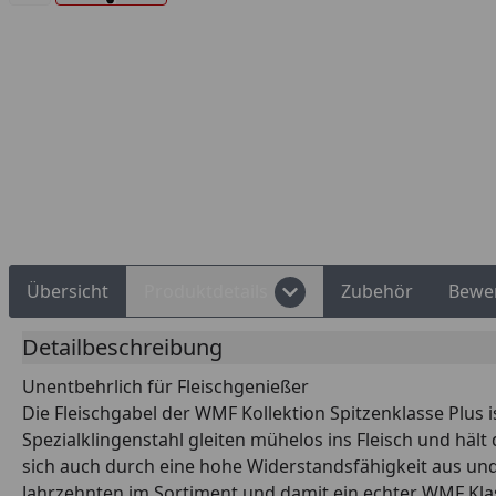
Rechnungskauf
Montageservice
Übersicht
Produktdetails
Zubehör
Bewe
Detailbeschreibung
Unentbehrlich für Fleischgenießer
Die Fleischgabel der WMF Kollektion Spitzenklasse Plus 
Spezialklingenstahl gleiten mühelos ins Fleisch und hält
sich auch durch eine hohe Widerstandsfähigkeit aus un
Jahrzehnten im Sortiment und damit ein echter WMF Klass