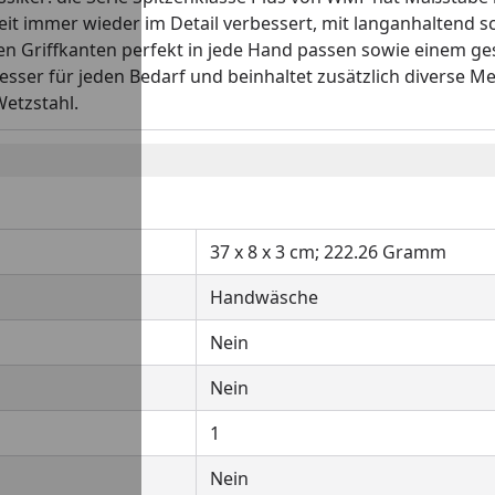
eit immer wieder im Detail verbessert, mit langanhaltend 
eten Griffkanten perfekt in jede Hand passen sowie einem g
sser für jeden Bedarf und beinhaltet zusätzlich diverse M
Wetzstahl.
37 x 8 x 3 cm; 222.26 Gramm
Handwäsche
Nein
Nein
1
Nein