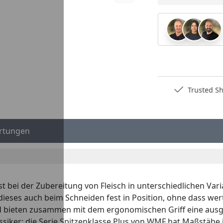
Deutschlands bester Händler
Trusted S
rtungen
ist bei der Zubereitung von Fleisch in unterschiedlichen Va
 dieses auch beim Schneiden fest in Position, ohne dass wert
d bieten zusammen mit dem ergonomischen Griff eine ausge
iker: die Serie Spitzenklasse Plus von WMF hat Maßstäbe i