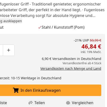
fugenloser Griff - Traditionell genieteter, ergonomischer
rbeiteter Griff, der perfekt in der Hand liegt. · Fugenloses
enlose Verarbeitung sorgt für absolute Hygiene und
ng. · Geschmiedete Klinge - Geschmiedete Klinge aus
g ausklappen
äurebeständigem Spezialklingenstahl. Langanhaltende
ut
Stahl / Kunststoff (Pom)
rteter Klinge. Fugenlos verarbeiteter Griff aus
margan®: Edelstahl Rostfrei 18/10.
-21%
UVP
59,99 €
46,84 €
inkl. 19% MwSt.
ge um eins verringern
duktmenge manuell eingeben
Produktmenge um eins erhöhen
6,90 € Versandkosten in Deutschland
Versandkostenfrei ab 4 Stück
Versandkosten nach Menge und Land
eferzeit: 10-15 Werktage in Deutschland
nzufügen
In den Einkaufswagen
In den Einkaufswagen legen
iste
Teilen
Vergleichen
dukt zur Wunschliste hinzufügen
Teilen
Produkt Vergle