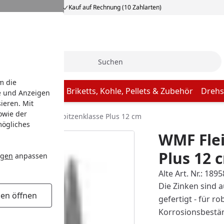
Kauf auf Rechnung (10 Zahlarten)
Suche
m die
Butcher Paper
Briketts, Kohle, Pellets & Zubehör
Drehs
e und Anzeigen
ieren. Mit
owie der
MF Fleischgabel Spitzenklasse Plus 12 cm
mögliches
WMF Flei
Plus 12 
ngen
anpassen
Alte Art. Nr.: 189
Die Zinken sind 
gen öffnen
gefertigt - für r
Korrosionsbestän