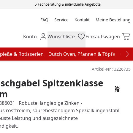
Fachberatung & individuelle Angebote
FAQ
Service
Kontakt
Meine Bestellung
Meine Bestellung
Konto
Wunschliste
Einkaufswagen
Mein Konto
Wunschliste
Einkaufswagen
pieße & Rotisserien
Dutch Oven, Pfannen & Töpfe
Grill
Na
Artikel-Nr.:
3226735
schgabel Spitzenklasse
cm
5886031 · Robuste, langlebige Zinken -
aus rostfreiem, säurebeständigem Spezialklingenstahl
obuste Leistung und ausgezeichnete
digkeit.