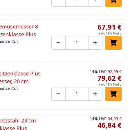
Produktmenge um eins verringe
Produktmenge manuell
Produktmenge 
In den 
67,91 €
emüsemesser 8
zenklasse Plus
inkl. 19% MwSt.
mance Cut
Produktmenge um eins verringe
Produktmenge manuell
Produktmenge 
In den 
-14%
UVP
92,99 €
itzenklasse Plus
79,62 €
sser, 20 cm
inkl. 19% MwSt.
mance Cut
Produktmenge um eins verringe
Produktmenge manuell
Produktmenge 
In den 
-14%
UVP
54,99 €
tzstahl 23 cm
46,84 €
klasse Plus