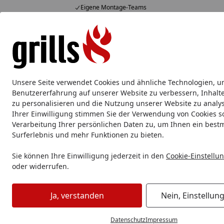
Eigene Montage-Teams
Hotline
07051 / 9 22 22
4,85
/ 5
Mo-Fr. 8-16 Uhr
15.823 Bewertungen
Alle Produkte
Marken
Service
Tipps & Tricks
Alle Produkte
Unsere Seite verwendet Cookies und ähnliche Technologien, u
Grillzubehör
Aluschale
Burgerpresse & Zubehör
Benutzererfahrung auf unserer Website zu verbessern, Inhalt
zu personalisieren und die Nutzung unserer Website zu analys
Ihrer Einwilligung stimmen Sie der Verwendung von Cookies s
Grillzubehör
Grillbesteck
Fleischgabeln & Grillhaken
W
Verarbeitung Ihrer persönlichen Daten zu, um Ihnen ein best
Startseite
Surferlebnis und mehr Funktionen zu bieten.
Sie können Ihre Einwilligung jederzeit in den
Cookie-Einstellu
oder widerrufen.
Ja, verstanden
Nein, Einstellun
Datenschutz
Impressum