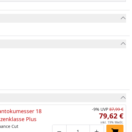
-9%
UVP
87,99 €
ntokumesser 18
79,62 €
zenklasse Plus
inkl. 19% MwSt.
mance Cut