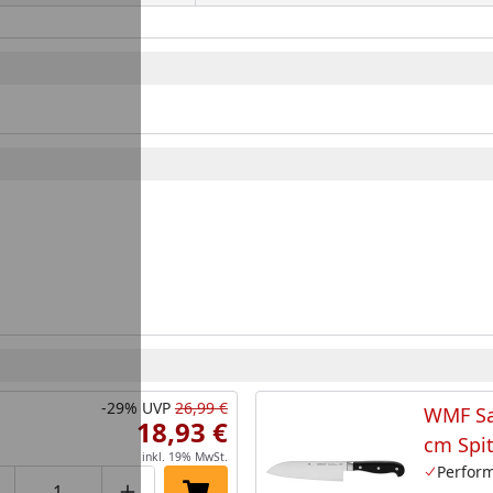
-29%
UVP
26,99 €
WMF Sa
18,93 €
cm Spit
inkl. 19% MwSt.
Perfor