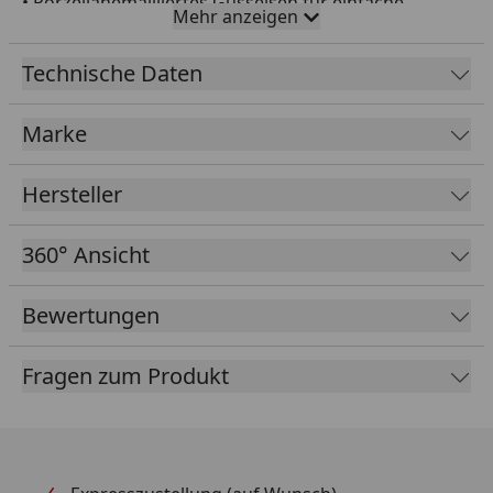
• Porzellanemailliertes Gusseisen für einfache
Mehr anzeigen
Reinigung
• 6,8 Liter Fassungsvermögen
Technische Daten
• Der Deckel schließt die Feuchtigkeit ein
• Kompatibel mit den Gourmet BBQ System
Marke
Grillrosten
Passend für: Gourmet BBQ System Grillroste für
Hersteller
Weber® 57 cm Holzkohlegrills, SmokeFire
Holzpelletgrills, Spirit, Genesis/Genesis II und Summit
360° Ansicht
Gasgrills. HINWEIS: Nur der Dutch Oven Sockel passt
in die Gourmet BBQ System Grillroste.
Bewertungen
Fragen zum Produkt