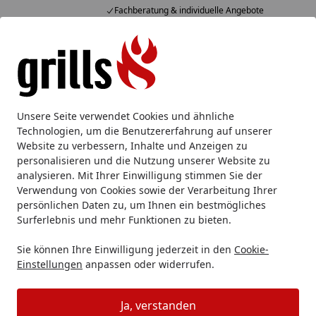
Fachberatung & individuelle Angebote
Alle Produkte
Mein Konto
Wunschl
Eink
Hotline
4,85
/ 5
Suchen
Grillzubehör
Dutch Oven, Pfannen & Töpfe
Weber CRAFT
Unsere Seite verwendet Cookies und ähnliche
Startseite
Technologien, um die Benutzererfahrung auf unserer
Weber CRAFTED 2in1 Dutch Oven -
Website zu verbessern, Inhalte und Anzeigen zu
Gourmet BBQ System (GBS)
personalisieren und die Nutzung unserer Website zu
analysieren. Mit Ihrer Einwilligung stimmen Sie der
5
(6 Bewertungen)
Verwendung von Cookies sowie der Verarbeitung Ihrer
persönlichen Daten zu, um Ihnen ein bestmögliches
Surferlebnis und mehr Funktionen zu bieten.
Sie können Ihre Einwilligung jederzeit in den
Cookie-
Einstellungen
anpassen oder widerrufen.
Ja, verstanden