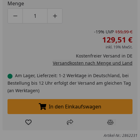
Menge
Produktmenge um eins verringern
Produktmenge manuell eingeben
Produktmenge um eins erhöhen
-19%
UVP
159,99 €
129,51 €
inkl. 19% MwSt.
Kostenfreier Versand in DE
Versandkosten nach Menge und Land
Am Lager, Lieferzeit: 1-2 Werktage in Deutschland, bei
Bestellung bis 12 Uhr erfolgt der Versand am gleichen Tag
(an Werktagen)
In den Einkaufswagen
In den Einkaufswagen legen
Produkt zur Wunschliste hinzufügen
Teilen
Produkt Ver
Artikel-Nr.: 2862231