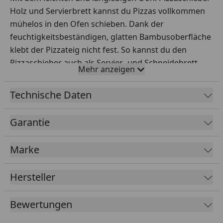
Holz und Servierbrett kannst du Pizzas vollkommen
mühelos in den Ofen schieben. Dank der
feuchtigkeitsbeständigen, glatten Bambusoberfläche
klebt der Pizzateig nicht fest. So kannst du den
Pizzaschieber auch als Servier- und Schneidebrett
Mehr anzeigen
verwenden.
Wichtig:
Nur von Hand spülen. Keine scheuernden
Technische Daten
Reinigungsmittel verwenden. Vor dem Lagern in
geschlossenen Räumlichkeiten trocknen lassen. Nicht
Garantie
für längere Einwirkung von extremen Temperaturen
in Ooni geeignet.
Marke
Hersteller
Bewertungen