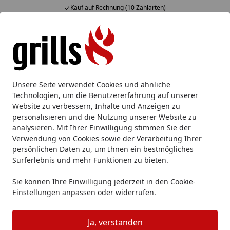
Kauf auf Rechnung (10 Zahlarten)
Alle Produkte
Mein Konto
Wunschl
Eink
Hotline
4,85
/ 5
Suchen
Grillzubehör
Grill Pizza Zubehör
Ooni Pizzaschieber Ba
Unsere Seite verwendet Cookies und ähnliche
Startseite
Technologien, um die Benutzererfahrung auf unserer
Ooni Pizzaschieber Bambus und
Website zu verbessern, Inhalte und Anzeigen zu
Pizzabrett 40 cm
personalisieren und die Nutzung unserer Website zu
analysieren. Mit Ihrer Einwilligung stimmen Sie der
Verwendung von Cookies sowie der Verarbeitung Ihrer
persönlichen Daten zu, um Ihnen ein bestmögliches
Surferlebnis und mehr Funktionen zu bieten.
Sie können Ihre Einwilligung jederzeit in den
Cookie-
Einstellungen
anpassen oder widerrufen.
Ja, verstanden