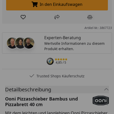
In den Einkaufswagen
In den Einkaufswagen legen
Produkt zur Wunschliste hinzufügen
Teilen
Produkt Ver
Artikel-Nr.: 3867723
Experten-Beratung
Wertvolle Informationen zu diesem
Produkt erhalten.
4,85
/ 5
Trusted Shops Käuferschutz
Detailbeschreibung
Ooni Pizzaschieber Bambus und
Pizzabrett 40 cm
Mit dem leichten und langlebigen Ooni Pizzaschieber