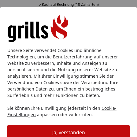
Kauf auf Rechnung (10 Zahlarten)
Alle Produkte
Mein Konto
Wunschl
Eink
Hotline
4,85
/ 5
Suchen
Grillzubehör
Grillabdeckung
OFYR Soft Cover Black 75
Unsere Seite verwendet Cookies und ähnliche
Startseite
Technologien, um die Benutzererfahrung auf unserer
OFYR Soft Cover Black 75
Website zu verbessern, Inhalte und Anzeigen zu
personalisieren und die Nutzung unserer Website zu
analysieren. Mit Ihrer Einwilligung stimmen Sie der
Verwendung von Cookies sowie der Verarbeitung Ihrer
persönlichen Daten zu, um Ihnen ein bestmögliches
Surferlebnis und mehr Funktionen zu bieten.
Sie können Ihre Einwilligung jederzeit in den
Cookie-
Einstellungen
anpassen oder widerrufen.
Ja, verstanden