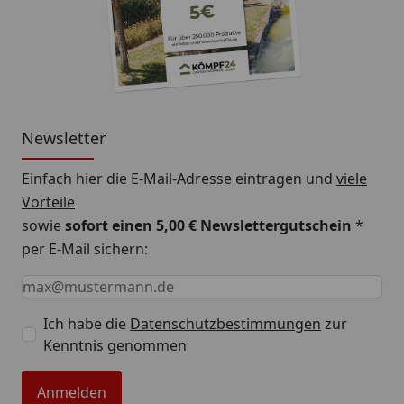
Newsletter
Einfach hier die E-Mail-Adresse eintragen und
viele
Vorteile
sowie
sofort einen 5,00 € Newslettergutschein
*
per E-Mail sichern:
Keine Eingabe erforderlich
Eingabe erforderlich
E-Mail *
Ich habe die
Datenschutzbestimmungen
zur
Kenntnis genommen
Anmelden