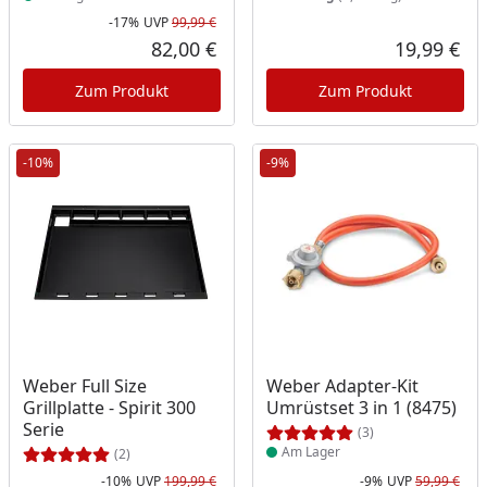
-17%
UVP
99,99 €
Rabatt in Prozent
Ursprünglicher Preis
82,00 €
19,99 €
Aktueller Preis
Akt
Zum Produkt
Zum Produkt
-10%
-9%
Produkt am Lager
Weber Full Size
Weber Adapter-Kit
Grillplatte - Spirit 300
Umrüstset 3 in 1 (8475)
Serie
(3)
Am Lager
(2)
-10%
UVP
199,99 €
-9%
UVP
59,99 €