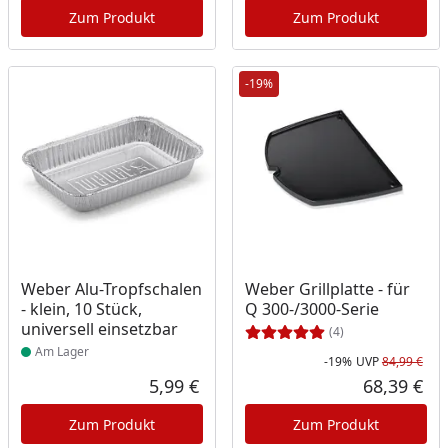
Zum Produkt
Zum Produkt
-19%
Produkt am Lager
Weber Alu-Tropfschalen
Weber Grillplatte - für
- klein, 10 Stück,
Q 300-/3000-Serie
universell einsetzbar
(4)
Am Lager
-19%
UVP
84,99 €
Rab
Urs
5,99 €
68,39 €
Aktueller Preis
Akt
Zum Produkt
Zum Produkt