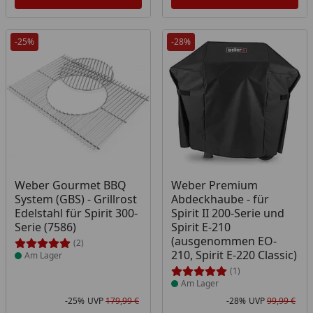
-25%
-28%
Produkt am Lager
Produkt am Lager
Weber Gourmet BBQ
Weber Premium
System (GBS) - Grillrost
Abdeckhaube - für
Edelstahl für Spirit 300-
Spirit II 200-Serie und
Serie (7586)
Spirit E-210
(ausgenommen EO-
(2)
210, Spirit E-220 Classic)
Am Lager
(1)
Am Lager
-25%
UVP
179,99 €
-28%
UVP
99,99 €
Rabatt in Prozent
Ursprünglicher Preis
Rab
Urs