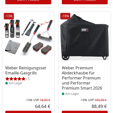
-13%
-19%
Produkt am Lager
Produkt am Lager
Weber Reinigungsset
Weber Premium
Emaille-Gasgrills
Abdeckhaube für
Performer Premium
(1)
und Performer
Am Lager
Premium Smart 2026
Am Lager
-13%
UVP
74,99 €
-19%
UVP
109,99 €
Rabatt in Prozent
Ursprünglicher Preis
Rab
Urs
64,64 €
88,49 €
Aktueller Preis
Akt