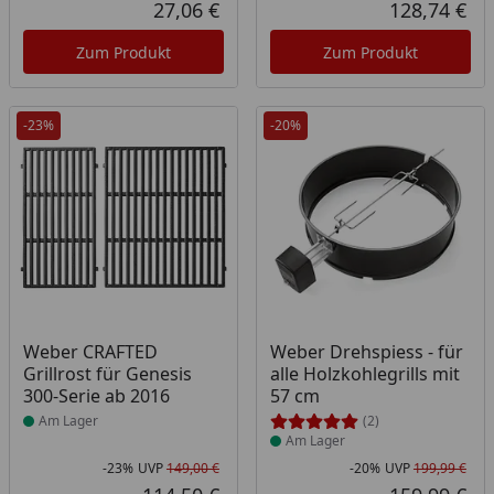
Rabatt in Prozent
Ursprünglicher Preis
Rab
Urs
27,06 €
128,74 €
Aktueller Preis
Akt
Zum Produkt
Zum Produkt
-23%
-20%
Produkt am Lager
Produkt am Lager
Weber CRAFTED
Weber Drehspiess - für
Grillrost für Genesis
alle Holzkohlegrills mit
300-Serie ab 2016
57 cm
Am Lager
(2)
Am Lager
-23%
UVP
149,00 €
-20%
UVP
199,99 €
Rabatt in Prozent
Ursprünglicher Preis
Rab
Urs