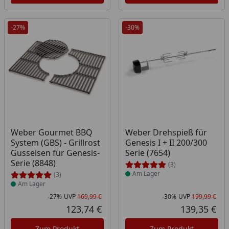
-27%
-30%
Produkt am Lager
Produkt am Lager
Weber Gourmet BBQ
Weber Drehspieß für
System (GBS) - Grillrost
Genesis I + II 200/300
Gusseisen für Genesis-
Serie (7654)
Serie (8848)
(3)
Am Lager
(3)
Am Lager
-27%
UVP
169,99 €
-30%
UVP
199,99 €
Rabatt in Prozent
Ursprünglicher Preis
Rab
Urs
123,74 €
139,35 €
Aktueller Preis
Akt
Zum Produkt
Zum Produkt