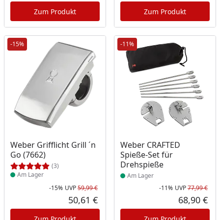
Zum Produkt
Zum Produkt
-15%
-11%
Produkt am Lager
Produkt am Lager
Weber Grifflicht Grill ´n
Weber CRAFTED
Go (7662)
Spieße-Set für
Drehspieße
(3)
Am Lager
Am Lager
-15%
UVP
59,99 €
-11%
UVP
77,99 €
Rabatt in Prozent
Ursprünglicher Preis
Rab
Urs
50,61 €
68,90 €
Aktueller Preis
Akt
Zum Produkt
Zum Produkt