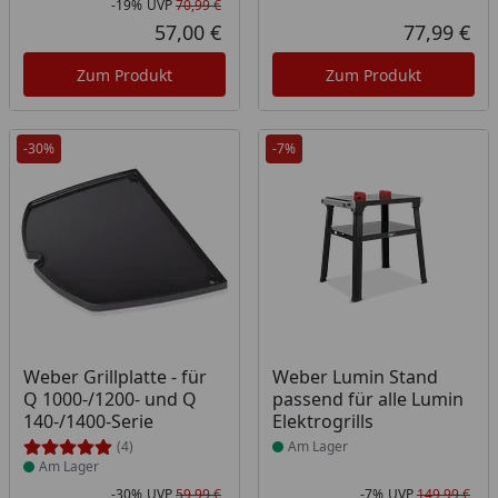
-19%
UVP
70,99 €
Rabatt in Prozent
Ursprünglicher Preis
57,00 €
77,99 €
Aktueller Preis
Akt
Zum Produkt
Zum Produkt
-30%
-7%
Produkt am Lager
Produkt am Lager
Weber Grillplatte - für
Weber Lumin Stand
Q 1000-/1200- und Q
passend für alle Lumin
140-/1400-Serie
Elektrogrills
(4)
Am Lager
Am Lager
-30%
UVP
59,99 €
-7%
UVP
149,99 €