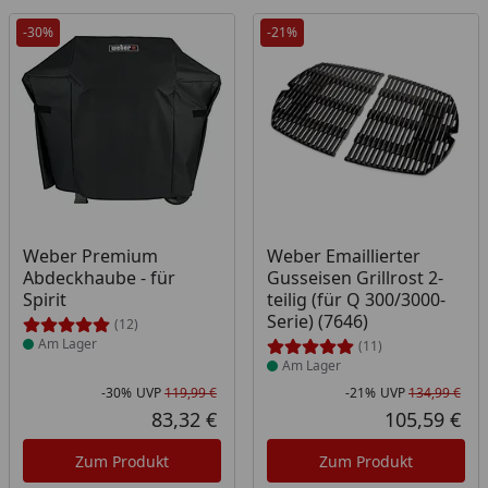
-30%
-21%
Produkt am Lager
Produkt am Lager
Weber Premium
Weber Emaillierter
Abdeckhaube - für
Gusseisen Grillrost 2-
Spirit
teilig (für Q 300/3000-
Serie) (7646)
(12)
Am Lager
(11)
Am Lager
-30%
UVP
119,99 €
-21%
UVP
134,99 €
Rabatt in Prozent
Ursprünglicher Preis
Rab
Urs
83,32 €
105,59 €
Aktueller Preis
Akt
Zum Produkt
Zum Produkt