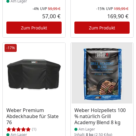
Am Lager
-4%
UVP
59,99 €
-15%
UVP
199,99 €
Rabatt in Prozent
Ursprünglicher Preis
Rab
Urs
57,00 €
169,90 €
Aktueller Preis
Akt
Zum Produkt
Zum Produkt
-17%
Produkt am Lager
Produkt am Lager
Weber Premium
Weber Holzpellets 100
Abdeckhaube für Slate
% natürlich Grill
76
Academy Blend 8 kg
(1)
Am Lager
Am Lager
Inhalt:
8 kg
(2,50 €/kg)