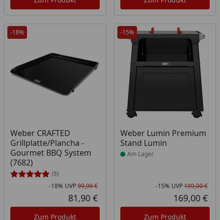
-18%
-15%
Produkt am Lager
Weber CRAFTED
Weber Lumin Premium
Grillplatte/Plancha -
Stand Lumin
Gourmet BBQ System
Am Lager
(7682)
(8)
-18%
UVP
99,99 €
-15%
UVP
199,00 €
Rabatt in Prozent
Ursprünglicher Preis
Rab
Urs
81,90 €
169,00 €
Aktueller Preis
Akt
Zum Produkt
Zum Produkt