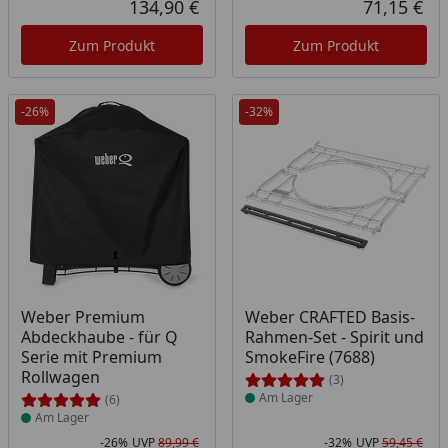
134,90 €
71,15 €
Aktueller Preis
Akt
Zum Produkt
Zum Produkt
-26%
-32%
Produkt am Lager
Produkt am Lager
Weber Premium
Weber CRAFTED Basis-
Abdeckhaube - für Q
Rahmen-Set - Spirit und
Serie mit Premium
SmokeFire (7688)
Rollwagen
(3)
Am Lager
(6)
Am Lager
-26%
UVP
89,99 €
-32%
UVP
59,45 €