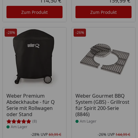
114,50 €
159,99 €
Aktueller Preis
Akt
Zum Produkt
Zum Produkt
-28%
-26%
Produkt am Lager
Produkt am Lager
Weber Premium
Weber Gourmet BBQ
Abdeckhaube - für Q
System (GBS) - Grillrost
Serie mit Rollwagen
für Spirit 200-Serie
oder Stand
(8846)
(8)
Am Lager
Am Lager
-28%
UVP
69,99 €
-26%
UVP
144,99 €