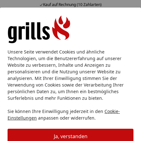
Kauf auf Rechnung (10 Zahlarten)
Alle Produkte
Mein Konto
Wunschl
Eink
Hotline
4,85
/ 5
Suchen
Weber
Weber Grill Zubehör
Unsere Seite verwendet Cookies und ähnliche
Startseite
Technologien, um die Benutzererfahrung auf unserer
Weber Grill Zubehör
Website zu verbessern, Inhalte und Anzeigen zu
personalisieren und die Nutzung unserer Website zu
analysieren. Mit Ihrer Einwilligung stimmen Sie der
Weber Grill Zubehör: Optimieren Sie
Verwendung von Cookies sowie der Verarbeitung Ihrer
Ihr Grillerlebnis mit Premium-
persönlichen Daten zu, um Ihnen ein bestmögliches
Surferlebnis und mehr Funktionen zu bieten.
Zubehör
Sie können Ihre Einwilligung jederzeit in den
Cookie-
Einstellungen
anpassen oder widerrufen.
Ja, verstanden