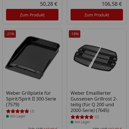
Rabatt in Prozent
Ursprünglicher Preis
Rab
Urs
50,28 €
106,58 €
Aktueller Preis
Akt
Zum Produkt
Zum Produkt
-21%
-18%
Produkt am Lager
Produkt am Lager
Weber Grillplatte für
Weber Emaillierter
Spirit/Spirit II 300-Serie
Gusseisen Grillrost 2-
(7579)
teilig (für Q 200 und
2000-Serie) (7645)
(2)
Am Lager
(2)
Am Lager