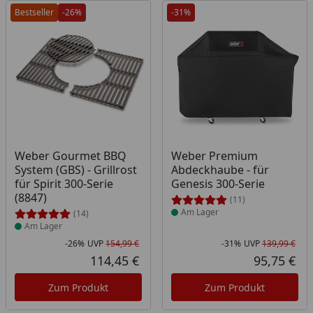
Bestseller
-26%
-31%
Produkt am Lager
Produkt am Lager
Weber Gourmet BBQ
Weber Premium
System (GBS) - Grillrost
Abdeckhaube - für
für Spirit 300-Serie
Genesis 300-Serie
(8847)
(11)
Am Lager
(14)
Am Lager
-26%
UVP
154,99 €
-31%
UVP
139,99 €
Rabatt in Prozent
Ursprünglicher Preis
Rab
Urs
114,45 €
95,75 €
Aktueller Preis
Akt
Zum Produkt
Zum Produkt