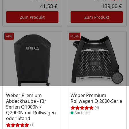
Rabatt in Prozent
Ursprünglicher Preis
Rab
Urs
41,58 €
139,00 €
Aktueller Preis
Akt
Zum Produkt
Zum Produkt
-4%
-15%
Produkt am Lager
Produkt am Lager
Weber Premium
Weber Premium
Abdeckhaube - für
Rollwagen Q 2000-Serie
Serien Q1000N /
(4)
Q2000N mit Rollwagen
Am Lager
oder Stand
(1)