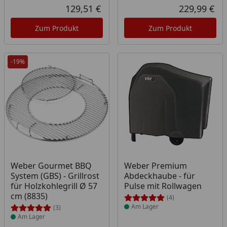
Rabatt in Prozent
Ursprünglicher Preis
129,51 €
229,99 €
Aktueller Preis
Akt
Zum Produkt
Zum Produkt
-19%
Produkt am Lager
Produkt am Lager
Weber Gourmet BBQ
Weber Premium
System (GBS) - Grillrost
Abdeckhaube - für
für Holzkohlegrill Ø 57
Pulse mit Rollwagen
cm (8835)
(4)
Am Lager
(3)
Am Lager