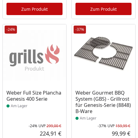
Aktueller Preis
Akt
Zum Produkt
Zum Produkt
-24%
-37%
Produkt am Lager
Produkt am Lager
Weber Full Size Plancha
Weber Gourmet BBQ
Genesis 400 Serie
System (GBS) - Grillrost
für Genesis-Serie (8848)
Am Lager
B-Ware
Am Lager
-24%
UVP
299,00 €
-37%
UVP
159,99 €
Rabatt in Prozent
Ursprünglicher Preis
Rab
Urs
224,91 €
99,99 €
Aktueller Preis
Akt