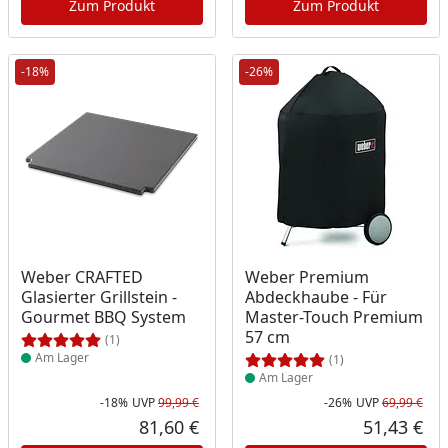
Zum Produkt
Zum Produkt
-18%
-26%
Produkt am Lager
Produkt am Lager
Weber CRAFTED
Weber Premium
Glasierter Grillstein -
Abdeckhaube - Für
Gourmet BBQ System
Master-Touch Premium
57 cm
(1)
Am Lager
(1)
Am Lager
-18%
UVP
99,99 €
-26%
UVP
69,99 €
Rabatt in Prozent
Ursprünglicher Preis
Rab
Urs
81,60 €
51,43 €
Aktueller Preis
Akt