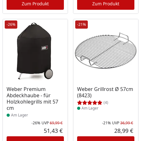
Zum Produkt
Zum Produkt
-26%
-21%
Produkt am Lager
Produkt am Lager
Weber Premium
Weber Grillrost Ø 57cm
Abdeckhaube - für
(8423)
Holzkohlegrills mit 57
(4)
cm
Am Lager
Am Lager
-26%
UVP
69,99 €
-21%
UVP
36,99 €
Rabatt in Prozent
Ursprünglicher Preis
Rab
Urs
51,43 €
28,99 €
Aktueller Preis
Akt