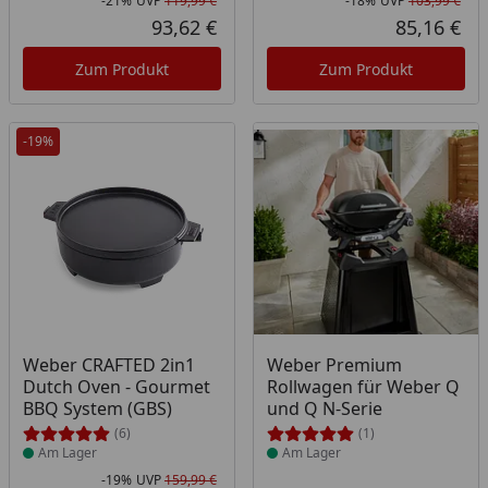
-21%
UVP
119,99 €
-18%
UVP
103,99 €
Rabatt in Prozent
Ursprünglicher Preis
Rab
Urs
93,62 €
85,16 €
Aktueller Preis
Akt
Zum Produkt
Zum Produkt
-19%
Produkt am Lager
Produkt am Lager
Weber CRAFTED 2in1
Weber Premium
Dutch Oven - Gourmet
Rollwagen für Weber Q
BBQ System (GBS)
und Q N-Serie
(6)
(1)
Am Lager
Am Lager
-19%
UVP
159,99 €