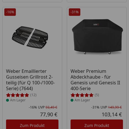
-16%
-31%
Produkt am Lager
Produkt am Lager
Weber Emaillierter
Weber Premium
Gusseisen Grillrost 2-
Abdeckhaube - für
teilig (für Q 100-/1000-
Genesis und Genesis II
Serie) (7644)
400-Serie
(12)
(5)
Am Lager
Am Lager
-16%
UVP
93,49 €
-31%
UVP
149,99 €
Rabatt in Prozent
Ursprünglicher Preis
Rab
Urs
77,90 €
103,14 €
Aktueller Preis
Akt
Zum Produkt
Zum Produkt