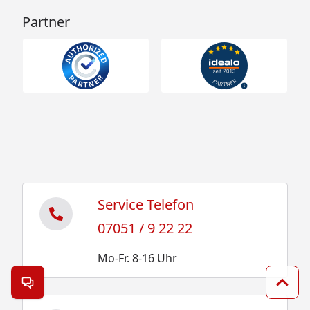
Partner
Service Telefon
07051 / 9 22 22
Mo-Fr. 8-16 Uhr
Kontakt öffnen
Zum 