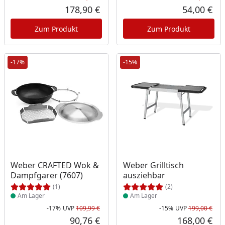
Rabatt in Prozent
Ursprünglicher Preis
Rab
Urs
178,90 €
54,00 €
Aktueller Preis
Akt
Zum Produkt
Zum Produkt
-17%
-15%
Produkt am Lager
Produkt am Lager
Weber CRAFTED Wok &
Weber Grilltisch
Dampfgarer (7607)
ausziehbar
(1)
(2)
Am Lager
Am Lager
-17%
UVP
109,99 €
-15%
UVP
199,00 €
Rabatt in Prozent
Ursprünglicher Preis
Rab
Urs
90,76 €
168,00 €