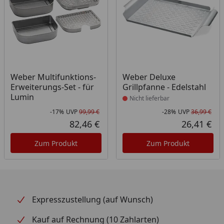
Produkt nicht lieferbar
Weber Multifunktions-
Weber Deluxe
Erweiterungs-Set - für
Grillpfanne - Edelstahl
Lumin
Nicht lieferbar
-17%
UVP
99,99 €
-28%
UVP
36,99 €
Rabatt in Prozent
Ursprünglicher Preis
Rab
Urs
82,46 €
26,41 €
Aktueller Preis
Akt
Zum Produkt
Zum Produkt
Expresszustellung (auf Wunsch)
Kauf auf Rechnung (10 Zahlarten)