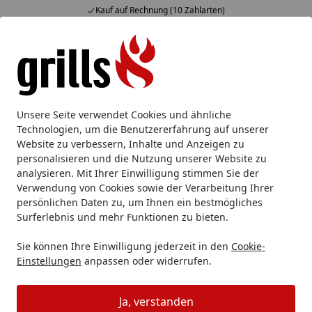
Kauf auf Rechnung (10 Zahlarten)
Alle Produkte
Mein Konto
Wunschl
Eink
Hotline
4,85
/ 5
Suchen
Weber
Weber Grill Zubehör
Weber Dutch Oven, Pfannen
Unsere Seite verwendet Cookies und ähnliche
Startseite
Technologien, um die Benutzererfahrung auf unserer
Weber Dutch Oven, Pfannen &
Website zu verbessern, Inhalte und Anzeigen zu
Töpfe
personalisieren und die Nutzung unserer Website zu
analysieren. Mit Ihrer Einwilligung stimmen Sie der
Verwendung von Cookies sowie der Verarbeitung Ihrer
Ihre Artikelübersicht
persönlichen Daten zu, um Ihnen ein bestmögliches
Surferlebnis und mehr Funktionen zu bieten.
Kategorien
Sie können Ihre Einwilligung jederzeit in den
Cookie-
Einstellungen
anpassen oder widerrufen.
Filter / Sortierung
Ja, verstanden
8
Artikel gefunden