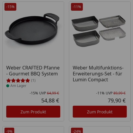
-15%
-11%
Produkt am Lager
Weber CRAFTED Pfanne
Weber Multifunktions-
- Gourmet BBQ System
Erweiterungs-Set - für
Lumin Compact
(1)
Am Lager
-15%
UVP
64,99 €
-11%
UVP
89,99 €
Rabatt in Prozent
Ursprünglicher Preis
Rab
Urs
54,88 €
79,90 €
Aktueller Preis
Akt
Zum Produkt
Zum Produkt
-9%
-24%