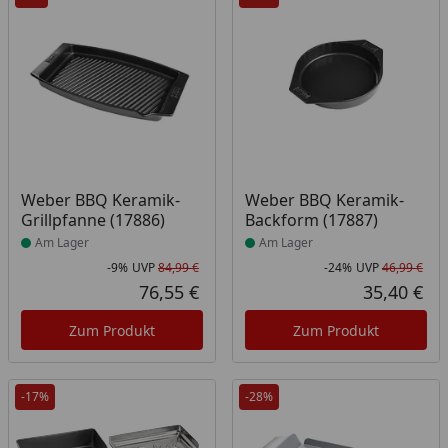
Produkt am Lager
Produkt am Lager
Weber BBQ Keramik-
Weber BBQ Keramik-
Grillpfanne (17886)
Backform (17887)
Am Lager
Am Lager
-9%
UVP
84,99 €
-24%
UVP
46,99 €
Rabatt in Prozent
Ursprünglicher Preis
Rab
Urs
76,55 €
35,40 €
Aktueller Preis
Akt
Zum Produkt
Zum Produkt
-17%
-28%