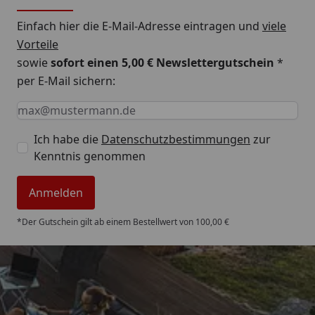
Einfach hier die E-Mail-Adresse eintragen und
viele
Vorteile
sowie
sofort einen 5,00 € Newslettergutschein
*
per E-Mail sichern:
Keine Eingabe erforderlich
Eingabe erforderlich
E-Mail *
Ich habe die
Datenschutzbestimmungen
zur
Kenntnis genommen
Anmelden
*Der Gutschein gilt ab einem Bestellwert von 100,00 €
Trusted Shops