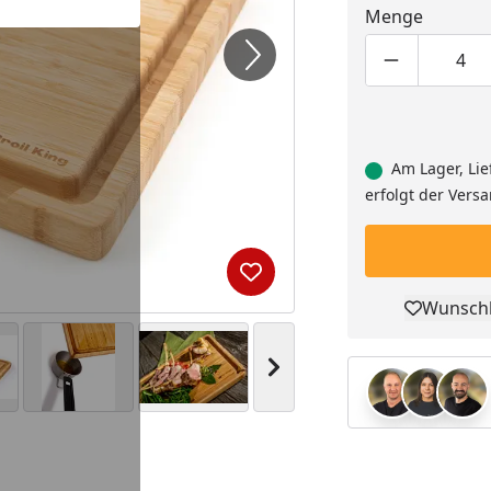
Menge
Produktmen
Pro
Am Lager, Lie
erfolgt der Vers
Produkt zur Wunschliste hi
Wunschl
Pro
Nächstes Bild anzeigen