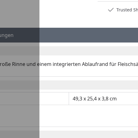
Deutschlands bester Händler
Trusted S
ungen
oße Rinne und einem integrierten Ablaufrand für Fleischsä
49,3 x 25,4 x 3,8 cm