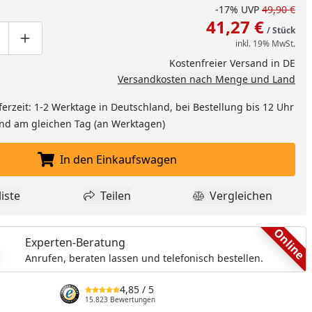
-17%
UVP
49,90 €
41,27 €
/ Stück
inkl. 19% MwSt.
ge um eins verringern
duktmenge manuell eingeben
Produktmenge um eins erhöhen
Kostenfreier Versand in DE
Versandkosten nach Menge und Land
ferzeit: 1-2 Werktage in Deutschland, bei Bestellung bis 12 Uhr
and am gleichen Tag (an Werktagen)
In den Einkaufswagen
In den Einkaufswagen legen
nzufügen
iste
Teilen
Vergleichen
dukt zur Wunschliste hinzufügen
Teilen
Produkt Vergle
Online
Experten-Beratung
Anrufen, beraten lassen und telefonisch bestellen.
4,85
/ 5
15.823 Bewertungen