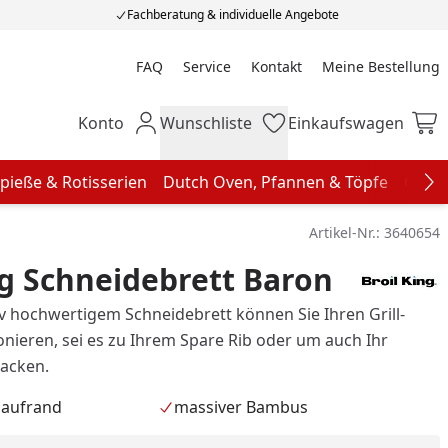
Fachberatung & individuelle Angebote
FAQ
Service
Kontakt
Meine Bestellung
Meine Bestellung
Konto
Wunschliste
Einkaufswagen
Mein Konto
Wunschliste
Einkaufswagen
pieße & Rotisserien
Dutch Oven, Pfannen & Töpfe
Grill
Na
Artikel-Nr.:
3640654
ng Schneidebrett Baron
iv hochwertigem Schneidebrett können Sie Ihren Grill-
ionieren, sei es zu Ihrem Spare Rib oder um auch Ihr
hacken.
blaufrand
massiver Bambus