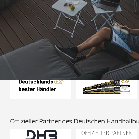
Trusted Shops
„Schnell und zuverlä
dass es hier auch Er
Weber Grill etc.
4,85
/ 5
06.08.202
15.823 Bewertungen
Auszeichnungen
Offizieller Partner des Deutschen Handballb