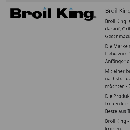
Broil Kin
Broil King 
darauf, Gri
Geschmack 
Die Marke s
Liebe zum D
Anfänger od
Mit einer b
nächste Le
möchten - B
Die Produkt
freuen könn
Beste aus 
Broil King 
krönen.