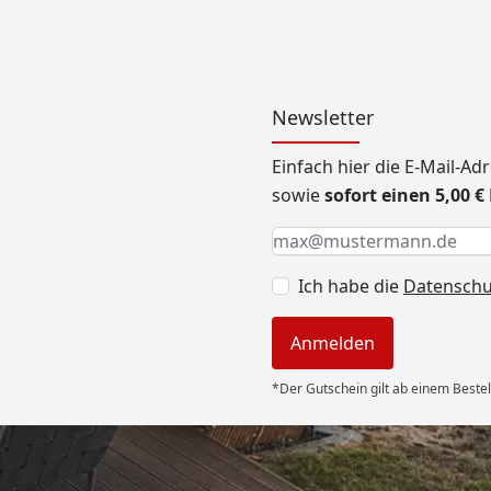
Newsletter
Einfach hier die E-Mail-A
sowie
sofort einen 5,00 
Keine Eingabe erforderlic
Eingabe erforderlich
E-Mail *
Ich habe die
Datensch
Anmelden
*Der Gutschein gilt ab einem Bestel