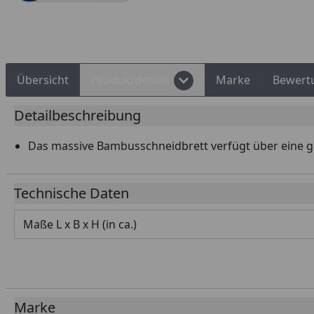
Rechnungskauf
Montageservice
Übersicht
Produktdetails
Marke
Bewert
Detailbeschreibung
Das massive Bambusschneidbrett verfügt über eine gr
Technische Daten
Maße L x B x H (in ca.)
Marke