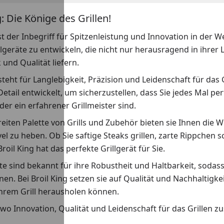
g: Die Könige des Grillen!
ist der Inbegriff für Spitzenleistung und Innovation in der We
llgeräte zu entwickeln, die nicht nur herausragend in ihrer
und Qualität liefern.
teht für Langlebigkeit, Präzision und Leidenschaft für das Gr
etail entwickelt, um sicherzustellen, dass Sie jedes Mal pe
er ein erfahrener Grillmeister sind.
reiten Palette von Grills und Zubehör bieten sie Ihnen die 
vel zu heben. Ob Sie saftige Steaks grillen, zarte Rippche
roil King hat das perfekte Grillgerät für Sie.
e sind bekannt für ihre Robustheit und Haltbarkeit, sodass S
en. Bei Broil King setzen sie auf Qualität und Nachhaltigkei
Ihrem Grill herausholen können.
- wo Innovation, Qualität und Leidenschaft für das Grille