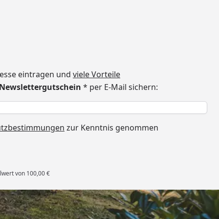
dresse eintragen und
viele Vorteile
€ Newslettergutschein
* per E-Mail sichern:
h
utzbestimmungen
zur Kenntnis genommen
lwert von 100,00 €