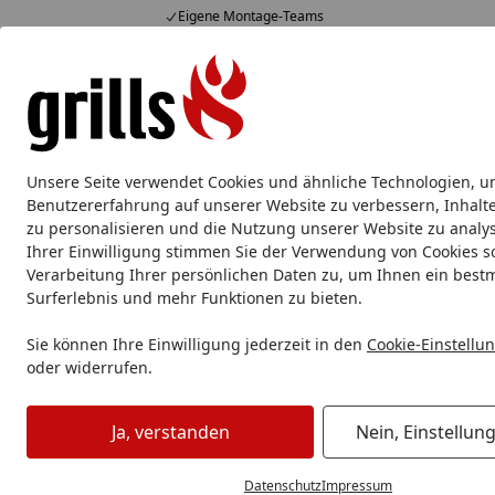
Eigene Montage-Teams
Hotline
07051 / 9 22 22
4,85
/ 5
Mo-Fr. 8-16 Uhr
15.823 Bewertungen
Alle Produkte
Marken
Service
Tipps & Tricks
Alle Produkte
Unsere Seite verwendet Cookies und ähnliche Technologien, u
Grillzubehör
Aluschale
Burgerpresse & Zubehör
Benutzererfahrung auf unserer Website zu verbessern, Inhalt
zu personalisieren und die Nutzung unserer Website zu analys
Ihrer Einwilligung stimmen Sie der Verwendung von Cookies s
Grillzubehör
Grillküche
Schneidebrett
Broil King Schn
Verarbeitung Ihrer persönlichen Daten zu, um Ihnen ein best
Startseite
Surferlebnis und mehr Funktionen zu bieten.
Sie können Ihre Einwilligung jederzeit in den
Cookie-Einstellu
oder widerrufen.
Ja, verstanden
Nein, Einstellun
Datenschutz
Impressum