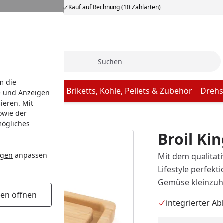
Kauf auf Rechnung (10 Zahlarten)
Suche
m die
Butcher Paper
Briketts, Kohle, Pellets & Zubehör
Drehs
e und Anzeigen
ieren. Mit
owie der
eidebrett Baron
mögliches
Broil Ki
ngen
anpassen
Mit dem qualitat
Lifestyle perfekt
Gemüse kleinzu
gen öffnen
integrierter A