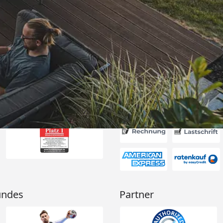
Versand
ssig! Schön,
satzteile für
 gibt. “
6
Akzeptierte Zahlungsa
undes
Partner