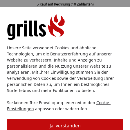
Kauf auf Rechnung (10 Zahlarten)
Alle Produkte
Mein Konto
Wunschl
Eink
Hotline
4,85
/ 5
Suchen
Grillzubehör
Grilllicht
Broil King LED Grilllicht
Unsere Seite verwendet Cookies und ähnliche
Startseite
Technologien, um die Benutzererfahrung auf unserer
Broil King LED Grilllicht
Website zu verbessern, Inhalte und Anzeigen zu
personalisieren und die Nutzung unserer Website zu
5
(1 Bewertung)
analysieren. Mit Ihrer Einwilligung stimmen Sie der
Verwendung von Cookies sowie der Verarbeitung Ihrer
persönlichen Daten zu, um Ihnen ein bestmögliches
Surferlebnis und mehr Funktionen zu bieten.
Sie können Ihre Einwilligung jederzeit in den
Cookie-
Einstellungen
anpassen oder widerrufen.
Ja, verstanden