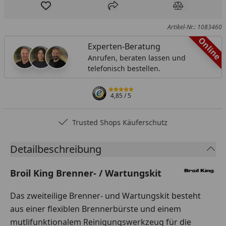
Produkt zur Wunschliste hinzufügen
Teilen
Produkt Ver
Artikel-Nr.: 1083460
Online
Experten-Beratung
Anrufen, beraten lassen und
telefonisch bestellen.
4,85
/ 5
Trusted Shops Käuferschutz
Detailbeschreibung
Broil King Brenner- / Wartungskit
Das zweiteilige Brenner- und Wartungskit besteht
aus einer flexiblen Brennerbürste und einem
mutlifunktionalem Reinigungswerkzeug für die