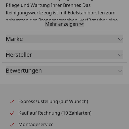
Pflege und Wartung Ihrer Brenner. Das
Reinigungswerkzeug ist mit Edelstahlborsten zum
abbürsten der Brenner versehen, verfügt über eine
Mehr anzeigen
Nadel zum reinigen der Brennerbürste und ist mit
einem Edelstahlschaber ausgestattet um hartnäckige
Marke
Verschmutzungen an Ihrem Brenner zu lösen.
Hersteller
Bewertungen
Expresszustellung (auf Wunsch)
Kauf auf Rechnung (10 Zahlarten)
Montageservice