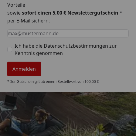
Vorteile
sowie
sofort einen 5,00 € Newslettergutschein
*
per E-Mail sichern:
Keine Eingabe erforderlich
Eingabe erforderlich
E-Mail *
Ich habe die
Datenschutzbestimmungen
zur
Kenntnis genommen
Anmelden
*Der Gutschein gilt ab einem Bestellwert von 100,00 €
Trusted Shops
4,85
/ 5