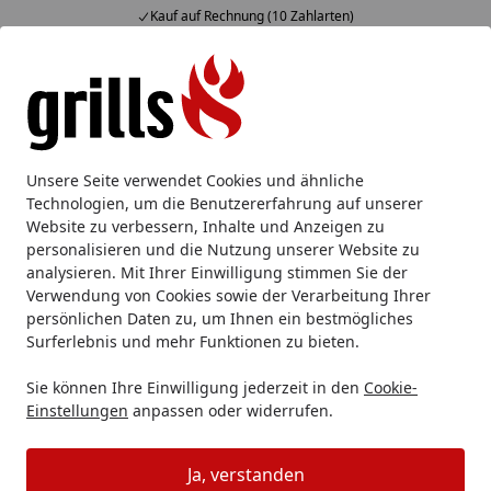
Kauf auf Rechnung (10 Zahlarten)
Alle Produkte
Mein Konto
Wunschl
Eink
Hotline
4,85
/ 5
Suchen
Grillzubehör
Reinigung & Pflege
Grillbürste & Reinigun
Unsere Seite verwendet Cookies und ähnliche
Startseite
Technologien, um die Benutzererfahrung auf unserer
Broil King Brenner- / Wartungskit
Website zu verbessern, Inhalte und Anzeigen zu
personalisieren und die Nutzung unserer Website zu
analysieren. Mit Ihrer Einwilligung stimmen Sie der
Verwendung von Cookies sowie der Verarbeitung Ihrer
persönlichen Daten zu, um Ihnen ein bestmögliches
Surferlebnis und mehr Funktionen zu bieten.
Sie können Ihre Einwilligung jederzeit in den
Cookie-
Einstellungen
anpassen oder widerrufen.
Ja, verstanden