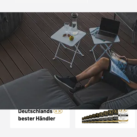
Trusted Shops
„Problemlos bestellt 
Gerne wiede
4,85
/ 5
07.08.202
15.829 Bewertungen
Auszeichnungen