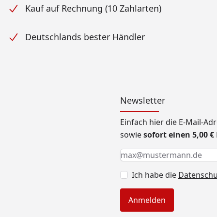
Kauf auf Rechnung (10 Zahlarten)
Deutschlands bester Händler
Newsletter
Einfach hier die E-Mail-A
sowie
sofort einen 5,00 
Keine Eingabe erforderlic
Eingabe erforderlich
E-Mail *
Ich habe die
Datensch
Anmelden