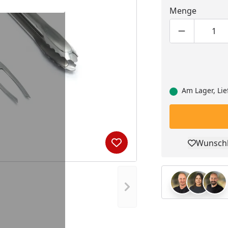
Menge
Produktmen
Pro
Am Lager, Lie
Wunschl
Produkt zur Wunschliste hi
Pro
Nächstes Bild anzeigen