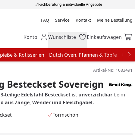
Fachberatung & individuelle Angebote
FAQ
Service
Kontakt
Meine Bestellung
Meine Bestellung
Konto
Wunschliste
Einkaufswagen
Mein Konto
Wunschliste
Einkaufswagen
pieße & Rotisserien
Dutch Oven, Pfannen & Töpfe
Grill
Na
Artikel-Nr.:
1083491
ng Besteckset Sovereign
-teilige Edelstahl Besteckset
ist
unverzichtbar
beim
d aus Zange, Wender und Fleischgabel.
eckset
Formschön