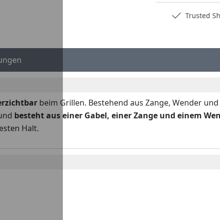
Deutschlands bester Händler
Trusted S
ungen
rzichtbar
beim Grillen. Bestehend aus Zange, Wender und 
 und
besteht aus einer Gabel, einer Zange und einem Wen
sten Halt.