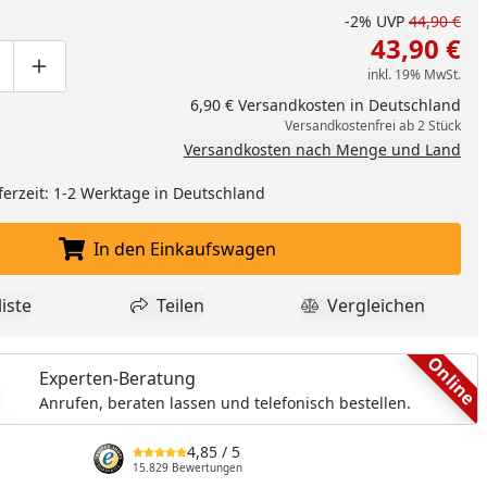
-2%
UVP
44,90 €
43,90 €
inkl. 19% MwSt.
ge um eins verringern
duktmenge manuell eingeben
Produktmenge um eins erhöhen
6,90 € Versandkosten in Deutschland
Versandkostenfrei ab 2 Stück
Versandkosten nach Menge und Land
ferzeit: 1-2 Werktage in Deutschland
In den Einkaufswagen
In den Einkaufswagen legen
iste
Teilen
Vergleichen
nzufügen
dukt zur Wunschliste hinzufügen
Teilen
Produkt Vergle
Online
Experten-Beratung
Anrufen, beraten lassen und telefonisch bestellen.
4,85
/ 5
15.829 Bewertungen