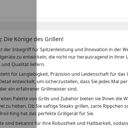
g: Die Könige des Grillen!
ist der Inbegriff für Spitzenleistung und Innovation in der We
llgeräte zu entwickeln, die nicht nur herausragend in ihrer
und Qualität liefern.
teht für Langlebigkeit, Präzision und Leidenschaft für das Gr
etail entwickelt, um sicherzustellen, dass Sie jedes Mal pe
er ein erfahrener Grillmeister sind.
reiten Palette von Grills und Zubehör bieten sie Ihnen die 
vel zu heben. Ob Sie saftige Steaks grillen, zarte Rippche
roil King hat das perfekte Grillgerät für Sie.
e sind bekannt für ihre Robustheit und Haltbarkeit, sodass S