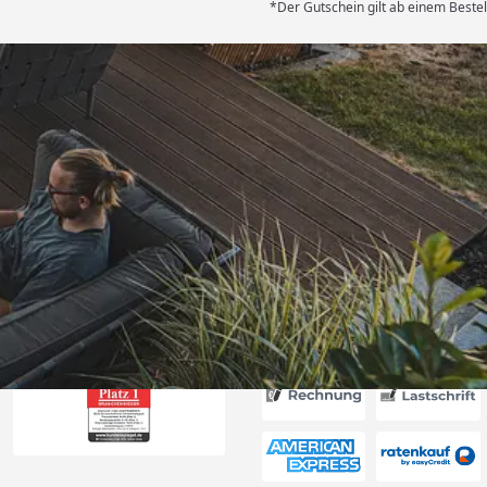
*Der Gutschein gilt ab einem Bestel
Versand
und geliefert.
r. “
6
Akzeptierte Zahlungsa