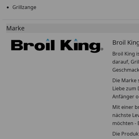
Grillzange
Marke
Broil Kin
Broil King 
darauf, Gri
Geschmack 
Die Marke s
Liebe zum D
Anfänger od
Mit einer b
nächste Le
möchten - B
Die Produkt