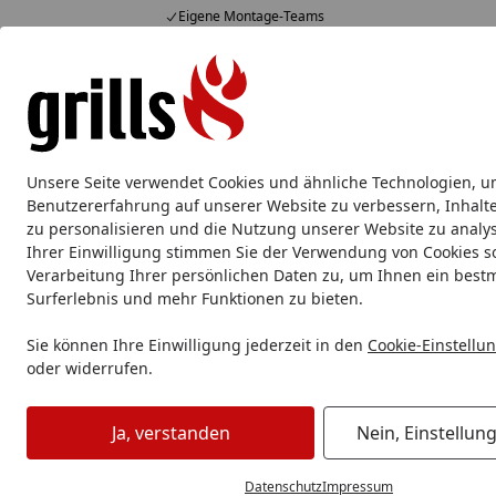
Eigene Montage-Teams
Hotline
07051 / 9 22 22
4,85
/ 5
Mo-Fr. 8-16 Uhr
15.829 Bewertungen
Alle Produkte
Marken
Service
Tipps & Tricks
Alle Produkte
Unsere Seite verwendet Cookies und ähnliche Technologien, u
Grillzubehör
Aluschale
Burgerpresse & Zubehör
Benutzererfahrung auf unserer Website zu verbessern, Inhalt
zu personalisieren und die Nutzung unserer Website zu analys
Ihrer Einwilligung stimmen Sie der Verwendung von Cookies s
Grillzubehör
Grillbesteck
Grillzangen & Grillpinzetten
Verarbeitung Ihrer persönlichen Daten zu, um Ihnen ein best
Startseite
Surferlebnis und mehr Funktionen zu bieten.
Sie können Ihre Einwilligung jederzeit in den
Cookie-Einstellu
oder widerrufen.
Ja, verstanden
Nein, Einstellun
Datenschutz
Impressum