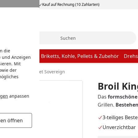
Kauf auf Rechnung (10 Zahlarten)
Suche
m die
Butcher Paper
Briketts, Kohle, Pellets & Zubehör
Drehs
e und Anzeigen
ieren. Mit
owie der
Broil King Besteckset Sovereign
mögliches
Broil Ki
ngen
anpassen
Das
formschöne 3
Grillen.
Bestehen
3-teiliges Best
gen öffnen
Unverzichtbar