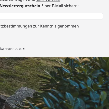
€ Newslettergutschein
* per E-Mail sichern:
h
utzbestimmungen
zur Kenntnis genommen
lwert von 100,00 €