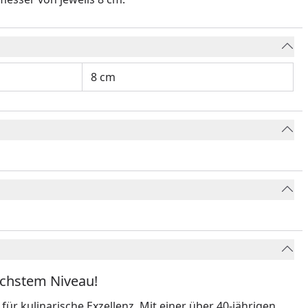
8 cm
öchstem Niveau!
für kulinarische Exzellenz. Mit einer über 40-jährigen