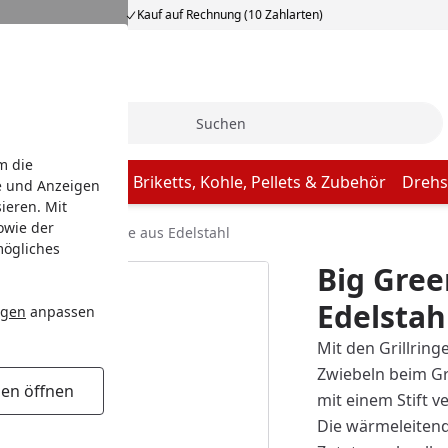
Kauf auf Rechnung (10 Zahlarten)
Suche
m die
Butcher Paper
Briketts, Kohle, Pellets & Zubehör
Drehs
e und Anzeigen
ieren. Mit
owie der
Green Egg Grillringe aus Edelstahl
mögliches
Big Gree
Edelstah
ngen
anpassen
Mit den Grillring
Zwiebeln beim Gr
gen öffnen
mit einem Stift v
Die wärmeleitende