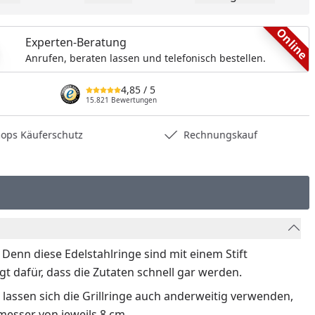
dukt zur Wunschliste hinzufügen
Teilen
Produkt Vergle
Online
Experten-Beratung
Anrufen, beraten lassen und telefonisch bestellen.
4,85
/ 5
15.821 Bewertungen
hops Käuferschutz
Rechnungskauf
 Denn diese Edelstahlringe sind mit einem Stift
gt dafür, dass die Zutaten schnell gar werden.
h lassen sich die Grillringe auch anderweitig verwenden,
hmesser von jeweils 8 cm.