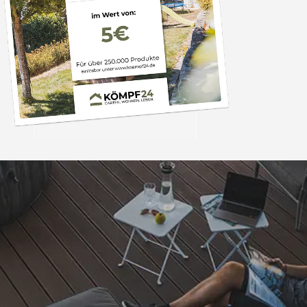
Trusted Shops
„Preisleistung top, schnelle
Lieferzeit. Alles i
4,85
/ 5
04.08.202
15.821 Bewertungen