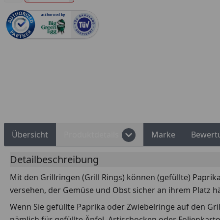
authorized.by
Rechnungskauf
Montageservice
Übersicht
Produktdetails
Marke
Bewert
Detailbeschreibung
Mit den Grillringen (Grill Rings) können (gefüllte) Papr
versehen, der Gemüse und Obst sicher an ihrem Platz hält
Wenn Sie gefüllte Paprika oder Zwiebelringe auf den Gril
nämlich für gefüllte Äpfel, Artischocken oder Folienkart