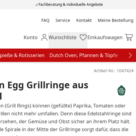
Fachberatung & individuelle Angebote
FAQ
Service
Kontakt
Meine Bestellung
Meine Bestellung
Konto
Wunschliste
Einkaufswagen
Mein Konto
Wunschliste
Einkaufswagen
pieße & Rotisserien
Dutch Oven, Pfannen & Töpfe
Grill
Na
Artikel-Nr.:
1047424
n Egg Grillringe aus
l
en (Grill Rings) können (gefüllte) Paprika, Tomaten oder
illen nicht mehr umfallen. Denn diese Edelstahlringe sind
ersehen, der Gemüse und Obst sicher an ihrem Platz hält.
 Spirale in der Mitte der Grillringe sorgt dafür, dass die