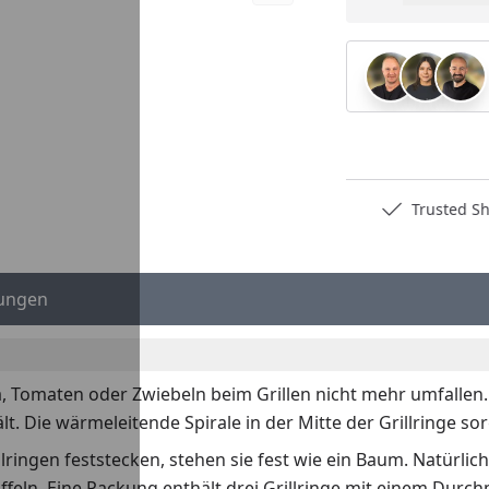
Pro
Deutschlands bester Händler
Trusted S
ungen
ika, Tomaten oder Zwiebeln beim Grillen nicht mehr umfallen.
. Die wärmeleitende Spirale in der Mitte der Grillringe sor
lringen feststecken, stehen sie fest wie ein Baum. Natürlic
offeln. Eine Packung enthält drei Grillringe mit einem Durc