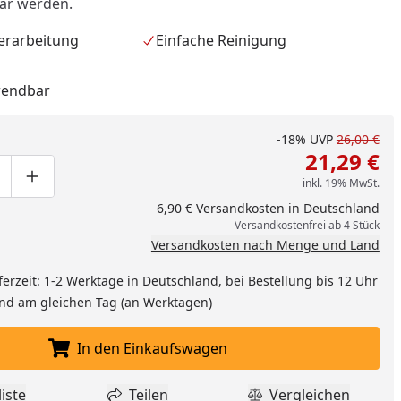
gar werden.
erarbeitung
Einfache Reinigung
wendbar
-18%
UVP
26,00 €
21,29 €
inkl. 19% MwSt.
ge um eins verringern
duktmenge manuell eingeben
Produktmenge um eins erhöhen
6,90 € Versandkosten in Deutschland
Versandkostenfrei ab 4 Stück
Versandkosten nach Menge und Land
ferzeit: 1-2 Werktage in Deutschland, bei Bestellung bis 12 Uhr
nzufügen
and am gleichen Tag (an Werktagen)
In den Einkaufswagen
In den Einkaufswagen legen
iste
Teilen
Vergleichen