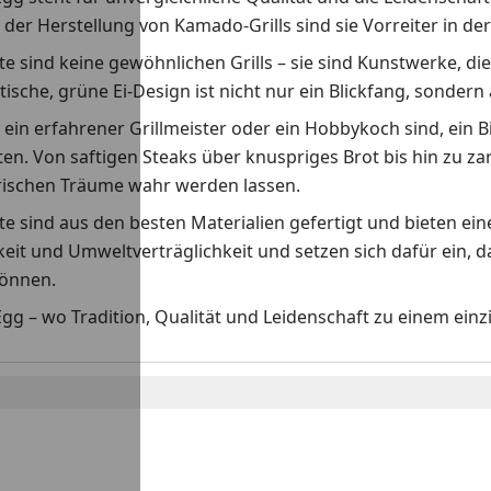
n der Herstellung von Kamado-Grills sind sie Vorreiter in 
e sind keine gewöhnlichen Grills – sie sind Kunstwerke, di
tische, grüne Ei-Design ist nicht nur ein Blickfang, sondern
e ein erfahrener Grillmeister oder ein Hobbykoch sind, ein 
en. Von saftigen Steaks über knuspriges Brot bis hin zu z
arischen Träume wahr werden lassen.
e sind aus den besten Materialien gefertigt und bieten ei
eit und Umweltverträglichkeit und setzen sich dafür ein, 
önnen.
gg – wo Tradition, Qualität und Leidenschaft zu einem ein