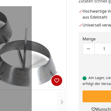
Zutaten schnell 
Hochwertige V
aus Edelstahl
Universell ver
Menge
Produktmen
Pro
Am Lager, Lie
Produkt zur Wunschliste hi
erfolgt der Vers
Nächstes Bild anzeigen
Wunschl