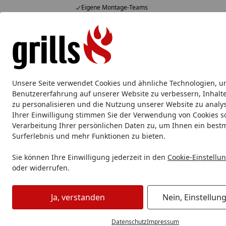
Eigene Montage-Teams
Hotline
07051 / 9 22 22
4,85
/ 5
Mo-Fr. 8-16 Uhr
15.821 Bewertungen
Alle Produkte
Marken
Service
Tipps & Tricks
Alle Produkte
Unsere Seite verwendet Cookies und ähnliche Technologien, u
Grillzubehör
Aluschale
Burgerpresse & Zubehör
Benutzererfahrung auf unserer Website zu verbessern, Inhalt
zu personalisieren und die Nutzung unserer Website zu analys
Ihrer Einwilligung stimmen Sie der Verwendung von Cookies s
Grillzubehör
Grillkörbe, Rippchen- & Geflügelhalter
Big 
Verarbeitung Ihrer persönlichen Daten zu, um Ihnen ein best
Startseite
Surferlebnis und mehr Funktionen zu bieten.
Sie können Ihre Einwilligung jederzeit in den
Cookie-Einstellu
oder widerrufen.
Ja, verstanden
Nein, Einstellun
Datenschutz
Impressum