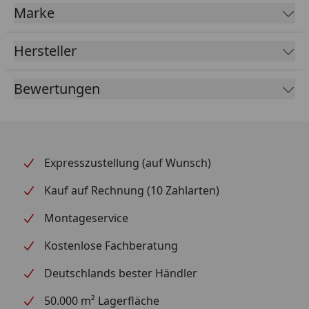
der Haut gebratenen Wolfsbarsch oder für Forelle in
Marke
der Kräuterkruste. Auch beim Sautieren von Gemüse
oder beim Auslassen von Speck macht sie sich
Hersteller
wunderbar. Gegrilltes wird auf der Platte schnell und
einfach gar und ist unwiderstehlich lecker.
Bewertungen
Expresszustellung (auf Wunsch)
Kauf auf Rechnung (10 Zahlarten)
Montageservice
Kostenlose Fachberatung
Deutschlands bester Händler
50.000 m² Lagerfläche