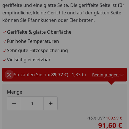
geriffelte und eine glatte Seite. Die geriffelte Seite ist für
empfindliche, kleine Gerichte und auf der glatten Seite
können Sie Pfannkuchen oder Eier braten.
Geriffelte & glatte Oberfläche
Für hohe Temperaturen
Sehr gute Hitzespeicherung
Vielseitig einsetzbar
So zahlen Sie nur
89,77 €
(– 1,83 €)
Bedingungen
Menge
Produktmenge um eins verringern
Produktmenge manuell eingeben
Produktmenge um eins erhöhen
-16%
UVP
109,99 €
91,60 €