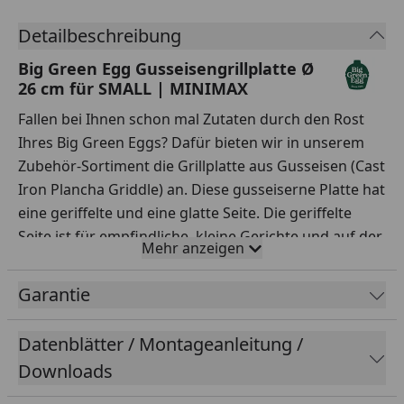
Detailbeschreibung
Big Green Egg Gusseisengrillplatte Ø
26 cm für SMALL | MINIMAX
Fallen bei Ihnen schon mal Zutaten durch den Rost
Ihres Big Green Eggs? Dafür bieten wir in unserem
Zubehör-Sortiment die Grillplatte aus Gusseisen (Cast
Iron Plancha Griddle) an. Diese gusseiserne Platte hat
eine geriffelte und eine glatte Seite. Die geriffelte
Seite ist für empfindliche, kleine Gerichte und auf der
Mehr anzeigen
glatten Seite können Sie Pfannkuchen oder Eier
braten.
Garantie
Sie möchten Fleisch schnell anbraten, damit die
aromatischen Fleischsäfte erhalten bleiben? Dann ist
Datenblätter / Montageanleitung /
die Grillplatte aus Gusseisen Ihre perfekte Hilfe für
Downloads
die Außenküche. Sie ist übrigens auch ideal für auf