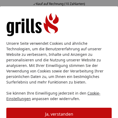
Kauf auf Rechnung (10 Zahlarten)
Alle Produkte
Mein Konto
Wunschl
Eink
Hotline
4,85
/ 5
Suchen
Grillzubehör
Grillplatten
Grillplatten rund
Big Green 
Unsere Seite verwendet Cookies und ähnliche
Startseite
Technologien, um die Benutzererfahrung auf unserer
Big Green Egg Gusseisengrillplatte
Website zu verbessern, Inhalte und Anzeigen zu
Ø 26 cm für SMALL | MINIMAX
personalisieren und die Nutzung unserer Website zu
analysieren. Mit Ihrer Einwilligung stimmen Sie der
Verwendung von Cookies sowie der Verarbeitung Ihrer
persönlichen Daten zu, um Ihnen ein bestmögliches
Surferlebnis und mehr Funktionen zu bieten.
Sie können Ihre Einwilligung jederzeit in den
Cookie-
Einstellungen
anpassen oder widerrufen.
Ja, verstanden