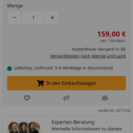
Menge
Produktmenge um eins verringern
Produktmenge manuell eingeben
Produktmenge um eins erhöhen
159,00 €
inkl. 19% MwSt.
Kostenfreier Versand in DE
Versandkosten nach Menge und Land
Lieferbar, Lieferzeit: 5-9 Werktage in Deutschland
In den Einkaufswagen
In den Einkaufswagen legen
Produkt zur Wunschliste hinzufügen
Teilen
Produkt Ver
Artikel-Nr.: 2077536
Experten-Beratung
Wertvolle Informationen zu diesem