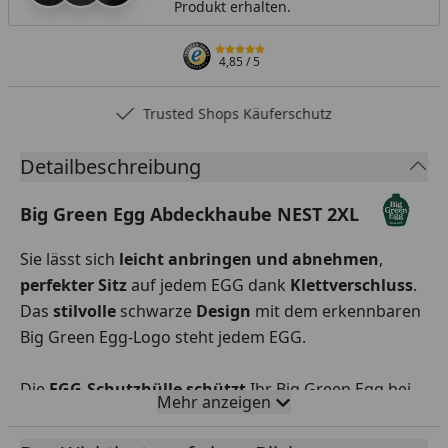
Produkt erhalten.
4,85
/ 5
Trusted Shops Käuferschutz
Detailbeschreibung
Big Green Egg Abdeckhaube NEST 2XL
Sie lässt sich
leicht anbringen
und abnehmen
,
perfekter Sitz
auf jedem EGG dank
Klettverschluss
.
Das
stilvolle
schwarze
Design
mit dem erkennbaren
Big Green Egg-Logo steht jedem EGG.
Die
EGG-Schutzhülle schützt
Ihr Big Green Egg bei
Mehr anzeigen
Wind und Wetter
. Die
farbechten
Schutzhüllen
halten jahrelang. Sie können die EGG-Schutzhüllen