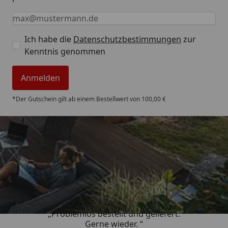
Keine Eingabe erforderlich
Eingabe erforderlich
E-Mail *
Ich habe die
Datenschutzbestimmungen
zur
Kenntnis genommen
Anmelden
*Der Gutschein gilt ab einem Bestellwert von 100,00 €
Trusted Shops
4,85
/ 5
„Problemlos bestellt und geliefert.
Gerne wieder. “