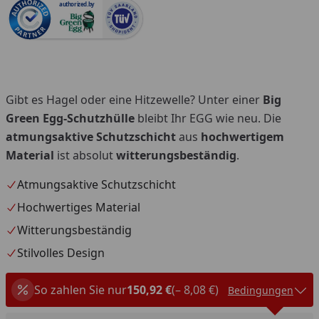
authorized.by
Gibt es Hagel oder eine Hitzewelle? Unter einer
Big
Green Egg-Schutzhülle
bleibt Ihr EGG wie neu. Die
atmungsaktive Schutzschicht
aus
hochwertigem
Material
ist absolut
witterungsbeständig
.
Atmungsaktive Schutzschicht
Hochwertiges Material
Witterungsbeständig
Stilvolles Design
So zahlen Sie nur
150,92 €
(– 8,08 €)
Bedingungen