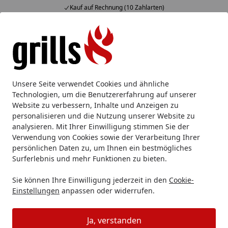
Kauf auf Rechnung (10 Zahlarten)
Alle Produkte
Mein Konto
Wunschl
Eink
Hotline
4,85
/ 5
Suchen
Grillzubehör
Grillabdeckung
Big Green Egg Abdeckhaub
Unsere Seite verwendet Cookies und ähnliche
Startseite
Technologien, um die Benutzererfahrung auf unserer
Big Green Egg Abdeckhaube NEST
Website zu verbessern, Inhalte und Anzeigen zu
2XL
personalisieren und die Nutzung unserer Website zu
analysieren. Mit Ihrer Einwilligung stimmen Sie der
Verwendung von Cookies sowie der Verarbeitung Ihrer
persönlichen Daten zu, um Ihnen ein bestmögliches
Surferlebnis und mehr Funktionen zu bieten.
Sie können Ihre Einwilligung jederzeit in den
Cookie-
Einstellungen
anpassen oder widerrufen.
Ja, verstanden