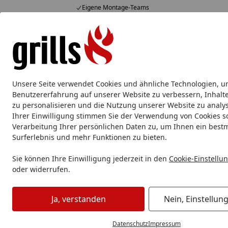
Eigene Montage-Teams
Hotline
07051 / 9 22 22
4,85
/ 5
Mo-Fr. 8-16 Uhr
15.829 Bewertungen
Alle Produkte
Marken
Service
Tipps & Tricks
Alle Produkte
Unsere Seite verwendet Cookies und ähnliche Technologien, u
Grillzubehör
Aluschale
Burgerpresse & Zubehör
Benutzererfahrung auf unserer Website zu verbessern, Inhalt
zu personalisieren und die Nutzung unserer Website zu analys
Ihrer Einwilligung stimmen Sie der Verwendung von Cookies s
Grillzubehör
Grillabdeckung
Big Green Egg Abdeckhaub
Verarbeitung Ihrer persönlichen Daten zu, um Ihnen ein best
Startseite
Surferlebnis und mehr Funktionen zu bieten.
Sie können Ihre Einwilligung jederzeit in den
Cookie-Einstellu
oder widerrufen.
Ja, verstanden
Nein, Einstellun
Datenschutz
Impressum