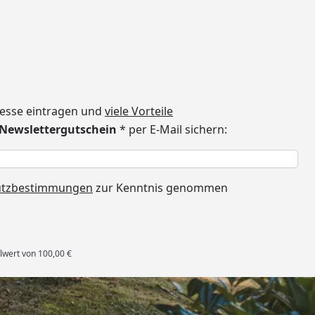
dresse eintragen und
viele Vorteile
€ Newslettergutschein
* per E-Mail sichern:
h
utzbestimmungen
zur Kenntnis genommen
lwert von 100,00 €