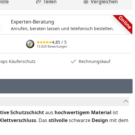
iste
Teilen
Vergleichen
dukt zur Wunschliste hinzufügen
Teilen
Produkt Vergle
Online
Experten-Beratung
Anrufen, beraten lassen und telefonisch bestellen.
4,85
/ 5
15.829 Bewertungen
hops Käuferschutz
Rechnungskauf
ive Schutzschicht
aus
hochwertigem Material
ist
Klettverschluss
. Das
stilvolle
schwarze
Design
mit dem