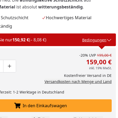
e neu. Die
atmungsaktive Schutzschicht
aus
aterial
ist absolut
witterungsbeständig
.
 Schutzschicht
Hochwertiges Material
tändig
Sie nur
150,92 €
(– 8,08 €)
Bedingungen
-20%
UVP
199,00 €
159,00 €
inkl. 19% MwSt.
ge um eins verringern
duktmenge manuell eingeben
Produktmenge um eins erhöhen
Kostenfreier Versand in DE
Versandkosten nach Menge und Land
nzufügen
ferzeit: 1-2 Werktage in Deutschland
In den Einkaufswagen
In den Einkaufswagen legen