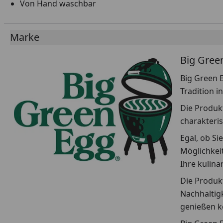
Von Hand waschbar
Marke
Big Gree
Big Green E
Tradition i
Die Produkt
charakteris
Egal, ob Si
Möglichkeit
Ihre kulin
Die Produkt
Nachhaltigk
genießen k