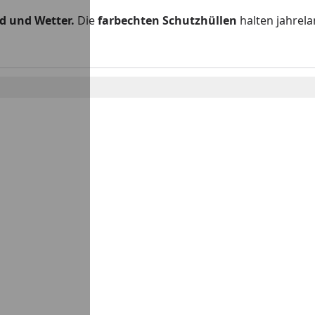
d und Wetter.
Die
farbechten Schutzhüllen
halten jahrela