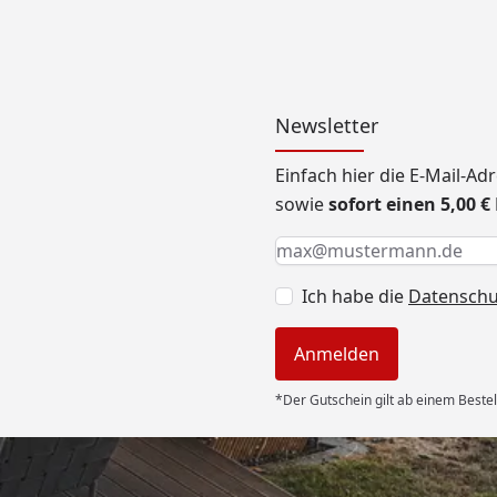
Newsletter
Einfach hier die E-Mail-A
sowie
sofort einen 5,00 
Keine Eingabe erforderlic
Eingabe erforderlich
E-Mail *
Ich habe die
Datensch
Anmelden
*Der Gutschein gilt ab einem Bestel