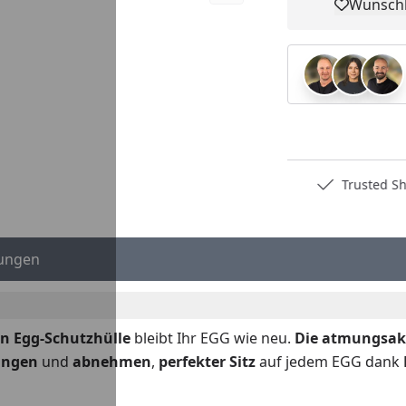
Wunschl
Pro
Deutschlands bester Händler
Trusted S
ungen
en Egg-Schutzhülle
bleibt Ihr EGG wie neu.
Die atmungsakt
ringen
und
abnehmen
,
perfekter Sitz
auf jedem EGG dank