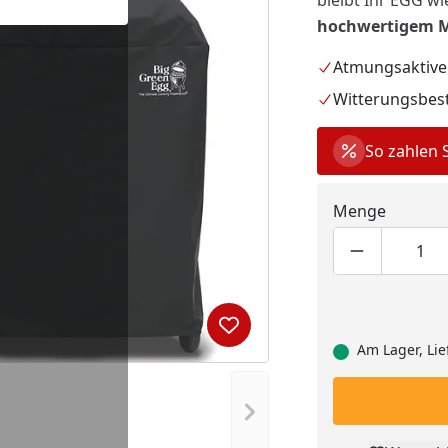
bleibt Ihr EGG wi
hochwertigem M
Atmungsaktive
Witterungsbes
So zahlen 
Menge
Produktmen
Pro
Produkt zur Wunschliste hi
Am Lager, Lie
Nächstes Bild anzeigen