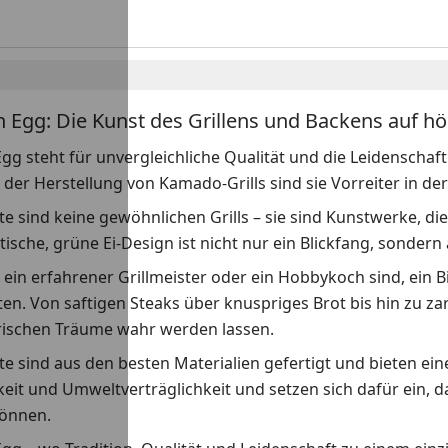
n Egg: Die Kunst des Grillens und Backens auf h
gg steht für unvergleichliche Qualität und die Leidenschaft 
n der Herstellung von Kamado-Grills sind sie Vorreiter in 
e sind keine gewöhnlichen Grills – sie sind Kunstwerke, di
tische, grüne Ei-Design ist nicht nur ein Blickfang, sondern
e ein erfahrener Grillmeister oder ein Hobbykoch sind, ein 
en. Von saftigen Steaks über knuspriges Brot bis hin zu z
arischen Träume wahr werden lassen.
e sind aus den besten Materialien gefertigt und bieten ei
eit und Umweltverträglichkeit und setzen sich dafür ein, 
önnen.