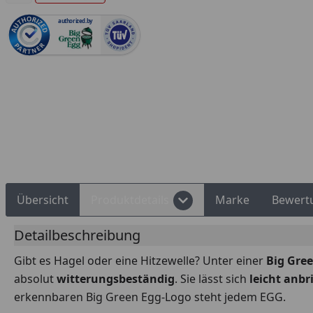
authorized.by
Rechnungskauf
Montageservice
Übersicht
Produktdetails
Marke
Bewert
Detailbeschreibung
Gibt es Hagel oder eine Hitzewelle? Unter einer
Big Gre
absolut
witterungsbeständig
. Sie lässt sich
leicht anb
erkennbaren Big Green Egg-Logo steht jedem EGG.