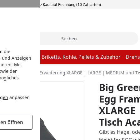
Kauf auf Rechnung (10 Zahlarten)
Suche
m die
Butcher Paper
Briketts, Kohle, Pellets & Zubehör
Drehs
e und Anzeigen
ieren. Mit
owie der
e für Egg Frame + Erweiterung XLARGE | LARGE | MEDIUM und Ti
mögliches
Big Gre
Egg Fra
ngen
anpassen
XLARGE 
Tisch Ac
gen öffnen
Gibt es Hagel ode