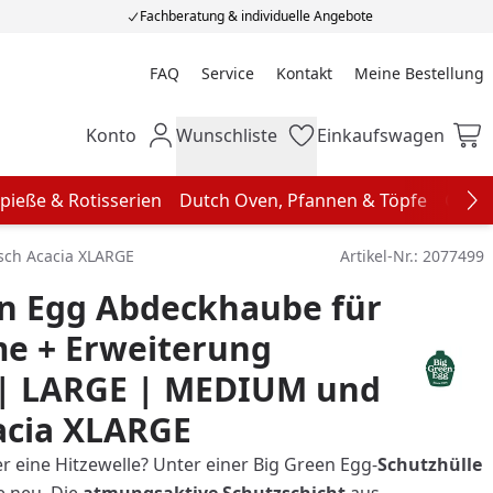
Fachberatung & individuelle Angebote
FAQ
Service
Kontakt
Meine Bestellung
Meine Bestellung
Konto
Wunschliste
Einkaufswagen
Mein Konto
Wunschliste
Einkaufswagen
pieße & Rotisserien
Dutch Oven, Pfannen & Töpfe
Grill
Na
sch Acacia XLARGE
Artikel-Nr.:
2077499
en Egg Abdeckhaube für
me + Erweiterung
| LARGE | MEDIUM und
acia XLARGE
r eine Hitzewelle? Unter einer Big Green Egg-
Schutzhülle