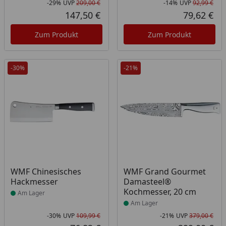
-29%
UVP
209,00 €
-14%
UVP
92,99 €
Rabatt in Prozent
Ursprünglicher Preis
Rab
Urs
147,50 €
79,62 €
Aktueller Preis
Akt
Zum Produkt
Zum Produkt
-30%
-21%
Produkt am Lager
Produkt am Lager
WMF Chinesisches
WMF Grand Gourmet
Hackmesser
Damasteel®
Kochmesser, 20 cm
Am Lager
Am Lager
-30%
UVP
109,99 €
-21%
UVP
379,00 €
Rabatt in Prozent
Ursprünglicher Preis
Rab
Urs