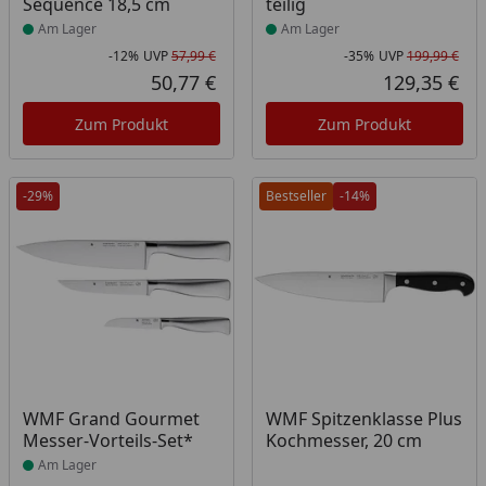
Sequence 18,5 cm
teilig
Am Lager
Am Lager
-12%
UVP
57,99 €
-35%
UVP
199,99 €
Rabatt in Prozent
Ursprünglicher Preis
Rab
Urs
50,77 €
129,35 €
Aktueller Preis
Akt
Zum Produkt
Zum Produkt
-29%
Bestseller
-14%
Produkt am Lager
WMF Grand Gourmet
WMF Spitzenklasse Plus
Messer-Vorteils-Set*
Kochmesser, 20 cm
Am Lager