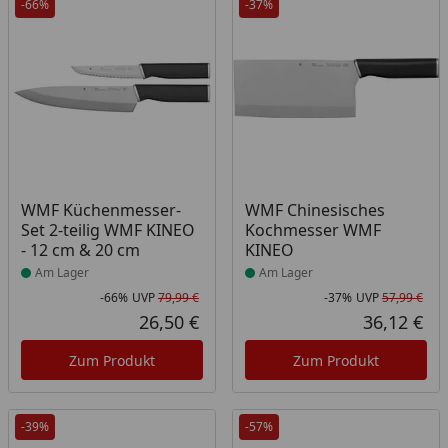
-66%
-37%
Produkt am Lager
Produkt am Lager
WMF Küchenmesser-
WMF Chinesisches
Set 2-teilig WMF KINEO
Kochmesser WMF
- 12 cm & 20 cm
KINEO
Am Lager
Am Lager
-66%
UVP
79,99 €
-37%
UVP
57,99 €
Rabatt in Prozent
Ursprünglicher Preis
Rab
Urs
26,50 €
36,12 €
Aktueller Preis
Akt
Zum Produkt
Zum Produkt
-39%
-57%