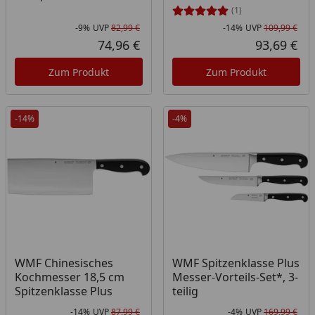
(1)
-9%
UVP
82,99 €
-14%
UVP
109,99 €
Rabatt in Prozent
Ursprünglicher Preis
Rab
Urs
74,96 €
93,69 €
Aktueller Preis
Akt
Zum Produkt
Zum Produkt
-14%
-4%
WMF Chinesisches
WMF Spitzenklasse Plus
Kochmesser 18,5 cm
Messer-Vorteils-Set*, 3-
Spitzenklasse Plus
teilig
-14%
UVP
87,99 €
-4%
UVP
169,99 €