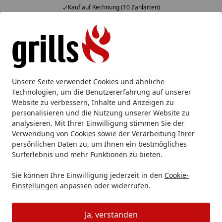
Kauf auf Rechnung (10 Zahlarten)
Alle Produkte
Mein Konto
Wunschl
Eink
Hotline
4,85
/ 5
Suchen
Unsere Seite verwendet Cookies und ähnliche
Technologien, um die Benutzererfahrung auf unserer
Website zu verbessern, Inhalte und Anzeigen zu
personalisieren und die Nutzung unserer Website zu
analysieren. Mit Ihrer Einwilligung stimmen Sie der
Verwendung von Cookies sowie der Verarbeitung Ihrer
persönlichen Daten zu, um Ihnen ein bestmögliches
Surferlebnis und mehr Funktionen zu bieten.
WMF Kochmesser
Sie können Ihre Einwilligung jederzeit in den
Cookie-
Einstellungen
anpassen oder widerrufen.
WMF
WMF Messer
WMF Kochmesser
Startseite
Ja, verstanden