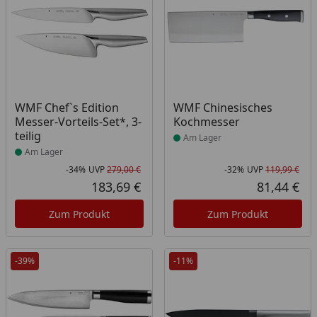
Produkt am Lager
Produkt am Lager
WMF Chef`s Edition
WMF Chinesisches
Messer-Vorteils-Set*, 3-
Kochmesser
teilig
Am Lager
Am Lager
-34%
UVP
279,00 €
-32%
UVP
119,99 €
Rabatt in Prozent
Ursprünglicher Preis
Rab
Urs
183,69 €
81,44 €
Aktueller Preis
Akt
Zum Produkt
Zum Produkt
-39%
-11%