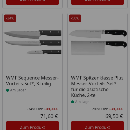
-34%
-50%
Produkt am Lager
Produkt am Lager
WMF Sequence Messer-
WMF Spitzenklasse Plus
Vorteils-Set*, 3-teilig
Messer-Vorteils-Set*
für die asiatische
Am Lager
Küche, 2-te
Am Lager
-34%
UVP
109,99 €
-50%
UVP
139,99 €
Rabatt in Prozent
Ursprünglicher Preis
Rab
Urs
71,60 €
69,50 €
Aktueller Preis
Akt
Zum Produkt
Zum Produkt