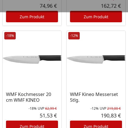
Rabatt in Prozent
Ursprünglicher Preis
Rab
Urs
74,96 €
162,72 €
Aktueller Preis
Akt
Zum Produkt
Zum Produkt
-18%
-12%
WMF Kochmesser 20
WMF Kineo Messerset
cm WMF KINEO
5tlg.
-18%
UVP
62,99 €
-12%
UVP
219,00 €
Rabatt in Prozent
Ursprünglicher Preis
Rab
Urs
51,53 €
190,83 €
Aktueller Preis
Akt
Zum Produkt
Zum Produkt