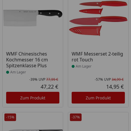
Produkt am Lager
Produkt am Lager
WMF Chinesisches
WMF Messerset 2-teilig
Kochmesser 16 cm
rot Touch
Spitzenklasse Plus
Am Lager
Am Lager
-39%
UVP
77,99 €
-57%
UVP
34,99 €
Rabatt in Prozent
Ursprünglicher Preis
Rab
Urs
47,22 €
14,95 €
Aktueller Preis
Akt
Zum Produkt
Zum Produkt
-15%
-37%