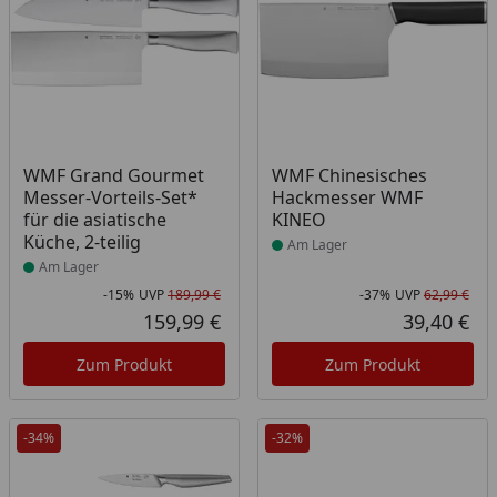
Produkt am Lager
Produkt am Lager
WMF Grand Gourmet
WMF Chinesisches
Messer-Vorteils-Set*
Hackmesser WMF
für die asiatische
KINEO
Küche, 2-teilig
Am Lager
Am Lager
-15%
UVP
189,99 €
-37%
UVP
62,99 €
Rabatt in Prozent
Ursprünglicher Preis
Rab
Urs
159,99 €
39,40 €
Aktueller Preis
Akt
Zum Produkt
Zum Produkt
-34%
-32%