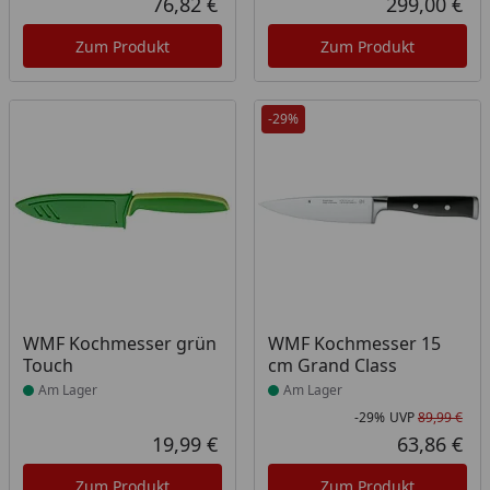
76,82 €
299,00 €
Aktueller Preis
Akt
Zum Produkt
Zum Produkt
-29%
Produkt am Lager
Produkt am Lager
WMF Kochmesser grün
WMF Kochmesser 15
Touch
cm Grand Class
Am Lager
Am Lager
-29%
UVP
89,99 €
Rab
Urs
19,99 €
63,86 €
Aktueller Preis
Akt
Zum Produkt
Zum Produkt