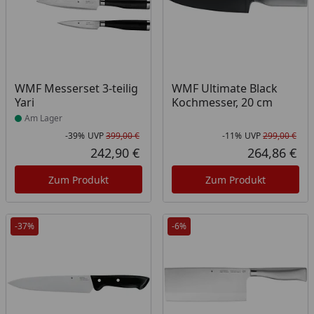
Produkt am Lager
WMF Messerset 3-teilig
WMF Ultimate Black
Yari
Kochmesser, 20 cm
Am Lager
-39%
UVP
399,00 €
-11%
UVP
299,00 €
Rabatt in Prozent
Ursprünglicher Preis
Rab
Urs
242,90 €
264,86 €
Aktueller Preis
Akt
Zum Produkt
Zum Produkt
-37%
-6%