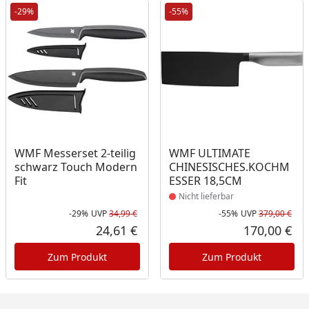
-29%
-55%
Produkt nicht lieferbar
WMF Messerset 2-teilig
WMF ULTIMATE
schwarz Touch Modern
CHINESISCHES.KOCHM
Fit
ESSER 18,5CM
Nicht lieferbar
-29%
UVP
34,99 €
-55%
UVP
379,00 €
Rabatt in Prozent
Ursprünglicher Preis
Rab
Urs
24,61 €
170,00 €
Aktueller Preis
Akt
Zum Produkt
Zum Produkt