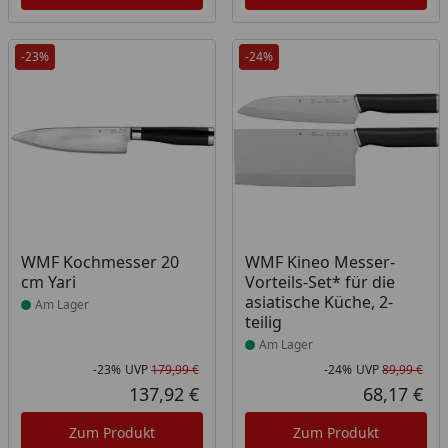
-23%
-24%
Produkt am Lager
Produkt am Lager
WMF Kochmesser 20
WMF Kineo Messer-
cm Yari
Vorteils-Set* für die
asiatische Küche, 2-
Am Lager
teilig
Am Lager
-23%
UVP
179,99 €
-24%
UVP
89,99 €
Rabatt in Prozent
Ursprünglicher Preis
Rab
Urs
137,92 €
68,17 €
Aktueller Preis
Akt
Zum Produkt
Zum Produkt