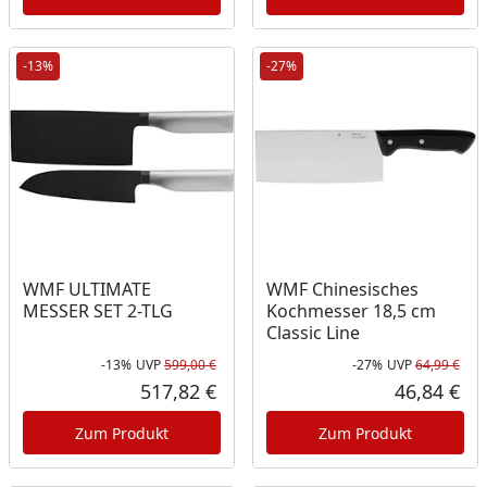
-13%
-27%
WMF ULTIMATE
WMF Chinesisches
MESSER SET 2-TLG
Kochmesser 18,5 cm
Classic Line
-13%
UVP
599,00 €
-27%
UVP
64,99 €
Rabatt in Prozent
Ursprünglicher Preis
Rab
Urs
517,82 €
46,84 €
Aktueller Preis
Akt
Zum Produkt
Zum Produkt