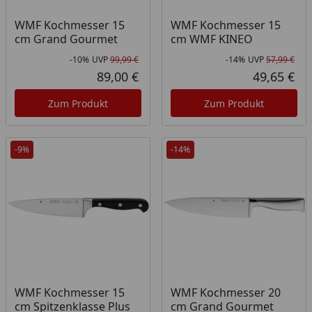
WMF Kochmesser 15
WMF Kochmesser 15
cm Grand Gourmet
cm WMF KINEO
-10%
UVP
99,99 €
-14%
UVP
57,99 €
Rabatt in Prozent
Ursprünglicher Preis
Rab
Urs
89,00 €
49,65 €
Aktueller Preis
Akt
Zum Produkt
Zum Produkt
-9%
-14%
WMF Kochmesser 15
WMF Kochmesser 20
cm Spitzenklasse Plus
cm Grand Gourmet