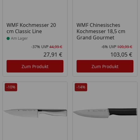
Produkt am Lager
WMF Kochmesser 20
WMF Chinesisches
cm Classic Line
Kochmesser 18,5 cm
Grand Gourmet
Am Lager
-37%
UVP
44,99 €
-6%
UVP
109,99 €
Rabatt in Prozent
Ursprünglicher Preis
Rab
Urs
27,91 €
103,05 €
Aktueller Preis
Akt
Zum Produkt
Zum Produkt
-10%
-14%