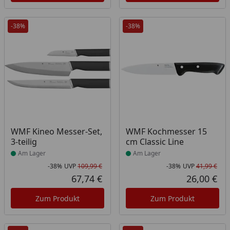
-38%
-38%
Produkt am Lager
Produkt am Lager
WMF Kineo Messer-Set,
WMF Kochmesser 15
3-teilig
cm Classic Line
Am Lager
Am Lager
-38%
UVP
109,99 €
-38%
UVP
41,99 €
Rabatt in Prozent
Ursprünglicher Preis
Rab
Urs
67,74 €
26,00 €
Aktueller Preis
Akt
Zum Produkt
Zum Produkt