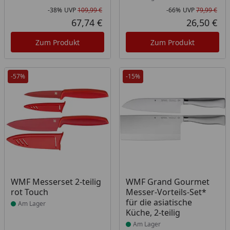
-38%
UVP
109,99 €
-66%
UVP
79,99 €
Rabatt in Prozent
Ursprünglicher Preis
Rab
Urs
67,74 €
26,50 €
Aktueller Preis
Akt
Zum Produkt
Zum Produkt
-57%
-15%
Produkt am Lager
Produkt am Lager
WMF Messerset 2-teilig
WMF Grand Gourmet
rot Touch
Messer-Vorteils-Set*
für die asiatische
Am Lager
Küche, 2-teilig
Am Lager