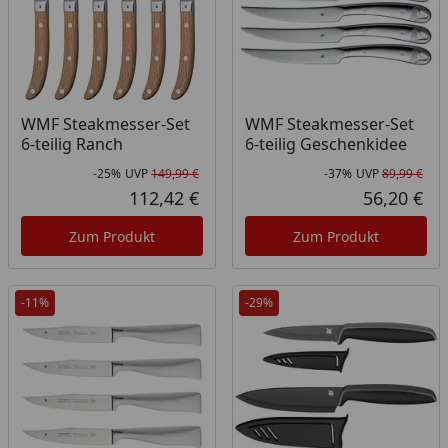
WMF Steakmesser-Set
WMF Steakmesser-Set
6-teilig Ranch
6-teilig Geschenkidee
-25%
UVP
149,99 €
-37%
UVP
89,99 €
Rabatt in Prozent
Ursprünglicher Preis
Rab
Urs
112,42 €
56,20 €
Aktueller Preis
Akt
Zum Produkt
Zum Produkt
-11%
-29%