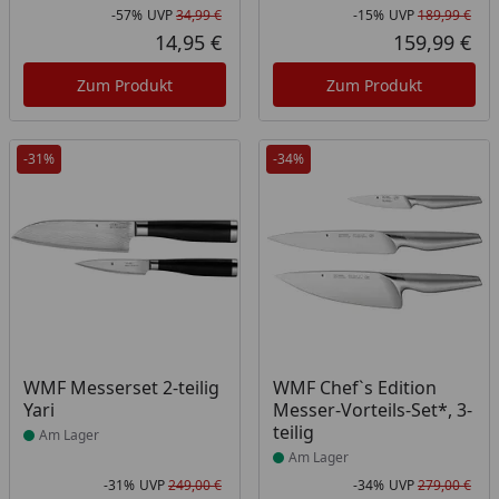
-57%
UVP
34,99 €
-15%
UVP
189,99 €
Rabatt in Prozent
Ursprünglicher Preis
Rab
Urs
14,95 €
159,99 €
Aktueller Preis
Akt
Zum Produkt
Zum Produkt
-31%
-34%
Produkt am Lager
Produkt am Lager
WMF Messerset 2-teilig
WMF Chef`s Edition
Yari
Messer-Vorteils-Set*, 3-
teilig
Am Lager
Am Lager
-31%
UVP
249,00 €
-34%
UVP
279,00 €