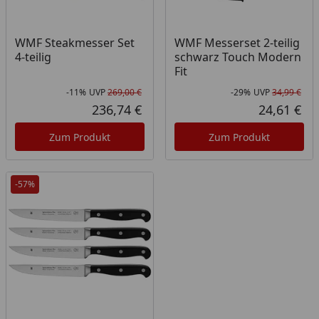
WMF Steakmesser Set
WMF Messerset 2-teilig
4-teilig
schwarz Touch Modern
Fit
-11%
UVP
269,00 €
-29%
UVP
34,99 €
Rabatt in Prozent
Ursprünglicher Preis
Rab
Urs
236,74 €
24,61 €
Aktueller Preis
Akt
Zum Produkt
Zum Produkt
-57%