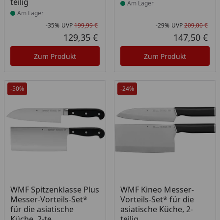
teilig
Am Lager
Am Lager
-35%
UVP
199,99 €
-29%
UVP
209,00 €
Rabatt in Prozent
Ursprünglicher Preis
Rab
Urs
129,35 €
147,50 €
Aktueller Preis
Akt
Zum Produkt
Zum Produkt
-50%
-24%
Produkt am Lager
Produkt am Lager
WMF Spitzenklasse Plus
WMF Kineo Messer-
Messer-Vorteils-Set*
Vorteils-Set* für die
für die asiatische
asiatische Küche, 2-
Küche, 2-te
teilig