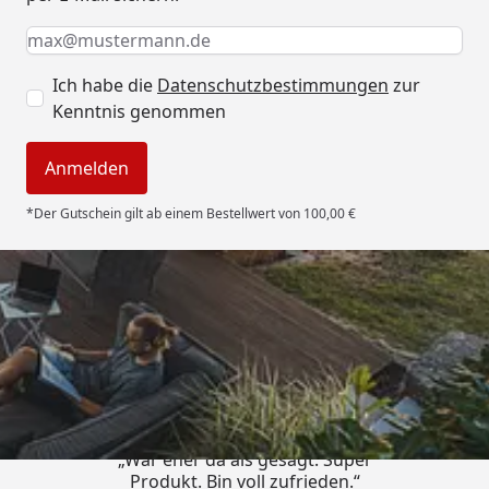
Keine Eingabe erforderlich
Eingabe erforderlich
E-Mail *
Ich habe die
Datenschutzbestimmungen
zur
Kenntnis genommen
Anmelden
*Der Gutschein gilt ab einem Bestellwert von 100,00 €
Trusted Shops
4,85
/ 5
„War eher da als gesagt. Super
Produkt. Bin voll zufrieden.“