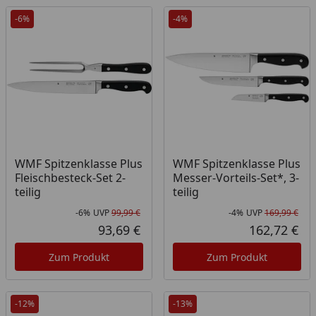
-6%
-4%
WMF Spitzenklasse Plus
WMF Spitzenklasse Plus
Fleischbesteck-Set 2-
Messer-Vorteils-Set*, 3-
teilig
teilig
-6%
UVP
99,99 €
-4%
UVP
169,99 €
Rabatt in Prozent
Ursprünglicher Preis
Rab
Urs
93,69 €
162,72 €
Aktueller Preis
Akt
Zum Produkt
Zum Produkt
-12%
-13%