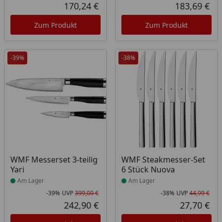
Rabatt in Prozent
Ursprünglicher Preis
Rab
Urs
170,24 €
183,69 €
Aktueller Preis
Akt
Zum Produkt
Zum Produkt
-39%
-38%
Produkt am Lager
Produkt am Lager
WMF Messerset 3-teilig
WMF Steakmesser-Set
Yari
6 Stück Nuova
Am Lager
Am Lager
-39%
UVP
399,00 €
-38%
UVP
44,99 €
Rabatt in Prozent
Ursprünglicher Preis
Rab
Urs
242,90 €
27,70 €
Aktueller Preis
Akt