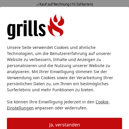
Kauf auf Rechnung (10 Zahlarten)
Alle Produkte
Mein Konto
Wunschl
Eink
Hotline
4,85
/ 5
Suchen
Unsere Seite verwendet Cookies und ähnliche
Technologien, um die Benutzererfahrung auf unserer
Website zu verbessern, Inhalte und Anzeigen zu
personalisieren und die Nutzung unserer Website zu
analysieren. Mit Ihrer Einwilligung stimmen Sie der
Verwendung von Cookies sowie der Verarbeitung Ihrer
persönlichen Daten zu, um Ihnen ein bestmögliches
Surferlebnis und mehr Funktionen zu bieten.
WMF Messersets
Sie können Ihre Einwilligung jederzeit in den
Cookie-
Einstellungen
anpassen oder widerrufen.
WMF
WMF Messer
WMF Messersets
Startseite
Ja, verstanden