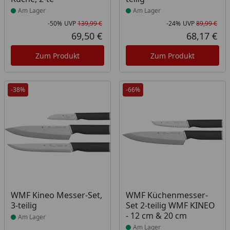
Am Lager
Am Lager
-50%
UVP
139,99 €
-24%
UVP
89,99 €
Rabatt in Prozent
Ursprünglicher Preis
Rab
Urs
69,50 €
68,17 €
Aktueller Preis
Akt
Zum Produkt
Zum Produkt
-38%
-66%
Produkt am Lager
Produkt am Lager
WMF Kineo Messer-Set,
WMF Küchenmesser-
3-teilig
Set 2-teilig WMF KINEO
- 12 cm & 20 cm
Am Lager
Am Lager