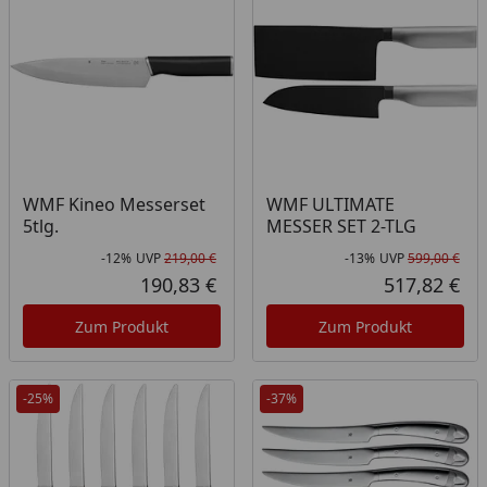
WMF Kineo Messerset
WMF ULTIMATE
5tlg.
MESSER SET 2-TLG
-12%
UVP
219,00 €
-13%
UVP
599,00 €
Rabatt in Prozent
Ursprünglicher Preis
Rab
Urs
190,83 €
517,82 €
Aktueller Preis
Akt
Zum Produkt
Zum Produkt
-25%
-37%