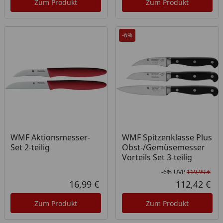
Zum Produkt
Zum Produkt
-6%
WMF Aktionsmesser-
WMF Spitzenklasse Plus
Set 2-teilig
Obst-/Gemüsemesser
Vorteils Set 3-teilig
-6%
UVP
119,99 €
Rab
Urs
16,99 €
112,42 €
Aktueller Preis
Akt
Zum Produkt
Zum Produkt