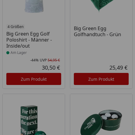
Produkt am Lager
4 Größen
Big Green Egg
Big Green Egg Golf
Golfhandtuch - Grün
Poloshirt - Männer -
Inside/out
Am Lager
-44%
UVP
54,95 €
Rabatt in Prozent
Ursprünglicher Preis
30,50 €
25,49 €
Aktueller Preis
Akt
Zum Produkt
Zum Produkt