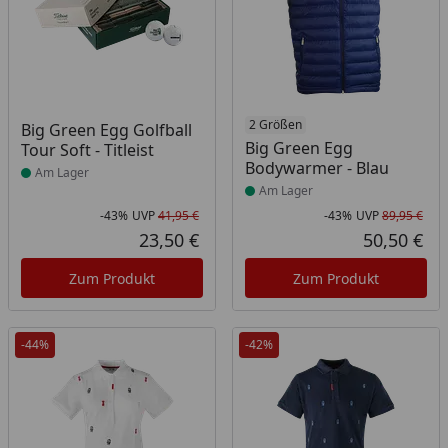
Produkt am Lager
Produkt am Lager
2 Größen
Big Green Egg Golfball
Big Green Egg
Tour Soft - Titleist
Bodywarmer - Blau
Am Lager
Am Lager
-43%
UVP
41,95 €
-43%
UVP
89,95 €
Rabatt in Prozent
Ursprünglicher Preis
Rab
Urs
23,50 €
50,50 €
Aktueller Preis
Akt
Zum Produkt
Zum Produkt
-44%
-42%