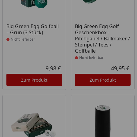
Produkt nicht lieferbar
Produkt nicht lieferbar
Big Green Egg Golfball
Big Green Egg Golf
– Grün (3 Stück)
Geschenkbox -
Pitchgabel / Ballmaker /
Nicht lieferbar
Stempel / Tees /
Golfbälle
Nicht lieferbar
9,98 €
49,95 €
Aktueller Preis
Akt
Zum Produkt
Zum Produkt