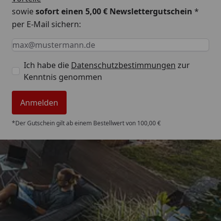
sowie
sofort einen 5,00 € Newslettergutschein
*
per E-Mail sichern:
Keine Eingabe erforderlich
Eingabe erforderlich
E-Mail *
Ich habe die
Datenschutzbestimmungen
zur
Kenntnis genommen
Anmelden
*Der Gutschein gilt ab einem Bestellwert von 100,00 €
Trusted Shops
4,85
/ 5