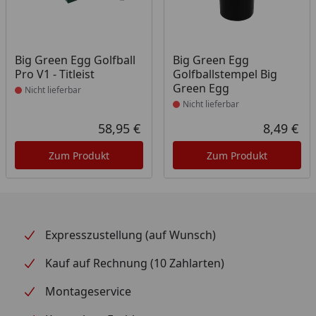
Produkt nicht lieferbar
Produkt nicht lieferbar
Big Green Egg Golfball
Big Green Egg
Pro V1 - Titleist
Golfballstempel Big
Green Egg
Nicht lieferbar
Nicht lieferbar
58,95 €
8,49 €
Aktueller Preis
Akt
Zum Produkt
Zum Produkt
Expresszustellung (auf Wunsch)
Kauf auf Rechnung (10 Zahlarten)
Montageservice