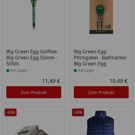
Produkt am Lager
Produkt am Lager
Big Green Egg Golftee
Big Green Egg
Big Green Egg 55mm -
Pitchgabel - Ballmarker
50Stk.
Big Green Egg
Am Lager
Am Lager
11,49 €
10,49 €
Aktueller Preis
Akt
Zum Produkt
Zum Produkt
-43%
-43%