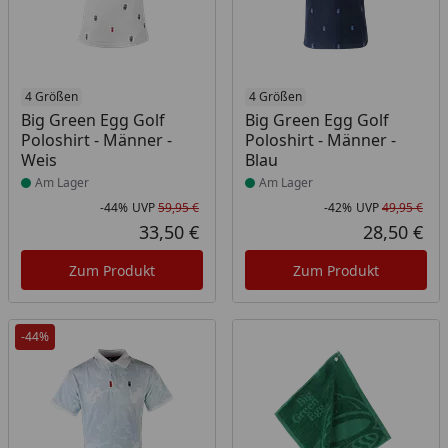
Produkt am Lager
4 Größen
Produkt am Lager
4 Größen
Big Green Egg Golf
Big Green Egg Golf
Poloshirt - Männer -
Poloshirt - Männer -
Weis
Blau
Am Lager
Am Lager
-44%
UVP
59,95 €
-42%
UVP
49,95 €
Rabatt in Prozent
Ursprünglicher Preis
Rab
Urs
33,50 €
28,50 €
Aktueller Preis
Akt
Zum Produkt
Zum Produkt
-44%