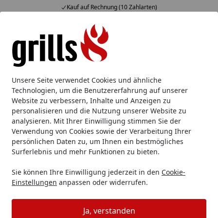
Kauf auf Rechnung (10 Zahlarten)
Alle Produkte
Mein Konto
Wunschl
Eink
Hotline
4,85
/ 5
Suchen
Big Green Egg
Big Green Egg Merchandise & Lifestyle
B
Unsere Seite verwendet Cookies und ähnliche
Startseite
Technologien, um die Benutzererfahrung auf unserer
Big Green Egg Golf
Website zu verbessern, Inhalte und Anzeigen zu
personalisieren und die Nutzung unserer Website zu
analysieren. Mit Ihrer Einwilligung stimmen Sie der
Ihre Artikelübersicht
Verwendung von Cookies sowie der Verarbeitung Ihrer
persönlichen Daten zu, um Ihnen ein bestmögliches
Kategorien
Surferlebnis und mehr Funktionen zu bieten.
Sie können Ihre Einwilligung jederzeit in den
Cookie-
Filter / Sortierung
Einstellungen
anpassen oder widerrufen.
14
Artikel gefunden
Ja, verstanden