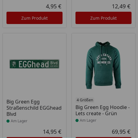
4,95 €
12,49 €
Aktueller Preis
Akt
Zum Produkt
Zum Produkt
Produkt am Lager
Produkt am Lager
4 Größen
Big Green Egg
Big Green Egg Hoodie -
Straßenschild EGGhead
Lets create - Grün
Blvd
Am Lager
Am Lager
14,95 €
69,95 €
Aktueller Preis
Akt