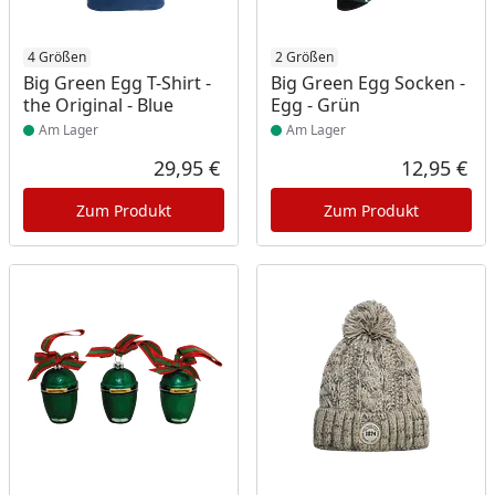
Produkt am Lager
4 Größen
Produkt am Lager
2 Größen
Big Green Egg T-Shirt -
Big Green Egg Socken -
the Original - Blue
Egg - Grün
Am Lager
Am Lager
29,95 €
12,95 €
Aktueller Preis
Akt
Zum Produkt
Zum Produkt