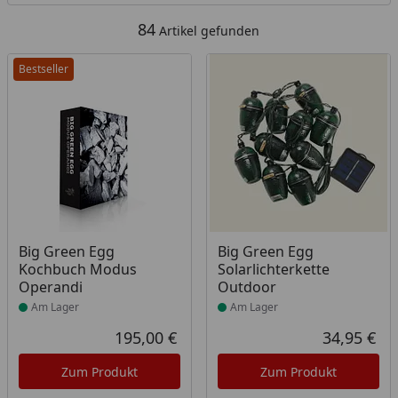
84
Artikel gefunden
Bestseller
Produkt am Lager
Produkt am Lager
Big Green Egg
Big Green Egg
Kochbuch Modus
Solarlichterkette
Operandi
Outdoor
Am Lager
Am Lager
195,00 €
34,95 €
Aktueller Preis
Akt
Zum Produkt
Zum Produkt