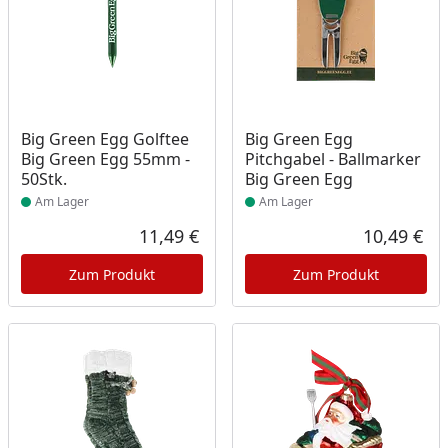
Produkt am Lager
Produkt am Lager
Big Green Egg Golftee
Big Green Egg
Big Green Egg 55mm -
Pitchgabel - Ballmarker
50Stk.
Big Green Egg
Am Lager
Am Lager
11,49 €
10,49 €
Aktueller Preis
Akt
Zum Produkt
Zum Produkt