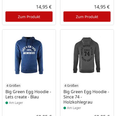
14,95 €
14,95 €
Aktueller Preis
Akt
Zum Produkt
Zum Produkt
Produkt am Lager
4 Größen
Produkt am Lager
4 Größen
Big Green Egg Hoodie -
Big Green Egg Hoodie -
Lets create - Blau
Since 74 -
Holzkohlegrau
Am Lager
Am Lager