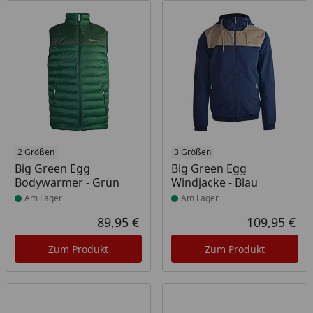
Produkt am Lager
2 Größen
Produkt am Lager
3 Größen
Big Green Egg
Big Green Egg
Bodywarmer - Grün
Windjacke - Blau
Am Lager
Am Lager
89,95 €
109,95 €
Aktueller Preis
Akt
Zum Produkt
Zum Produkt