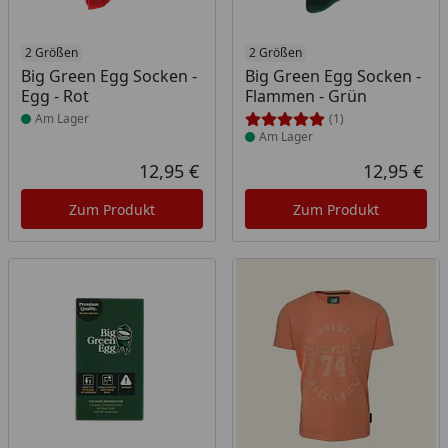
Produkt am Lager
2 Größen
Produkt am Lager
2 Größen
Big Green Egg Socken -
Big Green Egg Socken -
Egg - Rot
Flammen - Grün
Am Lager
(1)
Am Lager
12,95 €
12,95 €
Aktueller Preis
Akt
Zum Produkt
Zum Produkt