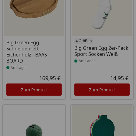
Produkt am Lager
Produkt am Lager
4 Größen
Big Green Egg
Big Green Egg 2er-Pack
Schneidebrett
Sport Socken Weiß
Eichenholz - BAAS
BOARD
Am Lager
Am Lager
169,95 €
14,95 €
Aktueller Preis
Akt
Zum Produkt
Zum Produkt