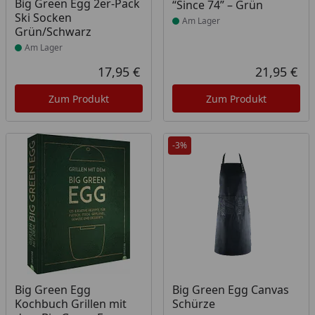
Big Green Egg 2er-Pack
“Since 74” – Grün
Ski Socken
Am Lager
Grün/Schwarz
Am Lager
17,95 €
21,95 €
Aktueller Preis
Akt
Zum Produkt
Zum Produkt
-3%
Produkt am Lager
Produkt am Lager
Big Green Egg
Big Green Egg Canvas
Kochbuch Grillen mit
Schürze