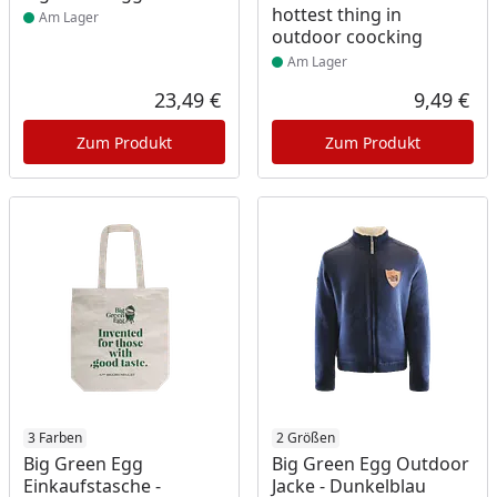
hottest thing in
Am Lager
outdoor coocking
Am Lager
23,49 €
9,49 €
Aktueller Preis
Akt
Zum Produkt
Zum Produkt
Produkt am Lager
3 Farben
Produkt am Lager
2 Größen
Big Green Egg
Big Green Egg Outdoor
Einkaufstasche -
Jacke - Dunkelblau