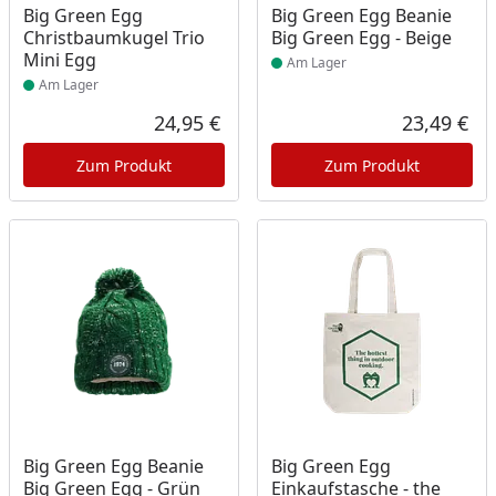
Produkt am Lager
Produkt am Lager
Big Green Egg
Big Green Egg Beanie
Christbaumkugel Trio
Big Green Egg - Beige
Mini Egg
Am Lager
Am Lager
24,95 €
23,49 €
Aktueller Preis
Akt
Zum Produkt
Zum Produkt
Produkt am Lager
Produkt am Lager
Big Green Egg Beanie
Big Green Egg
Big Green Egg - Grün
Einkaufstasche - the