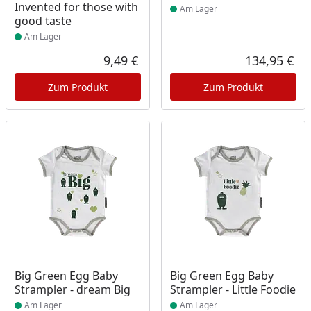
Invented for those with
Am Lager
good taste
Am Lager
9,49 €
134,95 €
Aktueller Preis
Akt
Zum Produkt
Zum Produkt
Produkt am Lager
Produkt am Lager
Big Green Egg Baby
Big Green Egg Baby
Strampler - dream Big
Strampler - Little Foodie
Am Lager
Am Lager