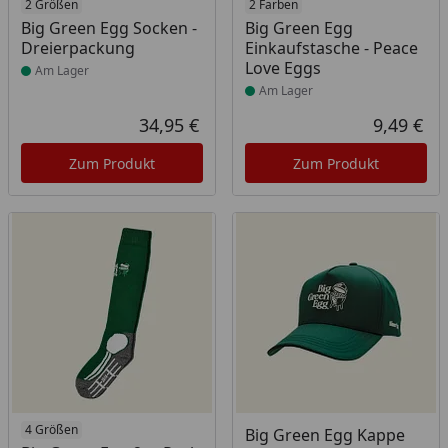
Produkt am Lager
2 Größen
Produkt am Lager
2 Farben
Big Green Egg Socken -
Big Green Egg
Dreierpackung
Einkaufstasche - Peace
Love Eggs
Am Lager
Am Lager
34,95 €
9,49 €
Aktueller Preis
Akt
Zum Produkt
Zum Produkt
Produkt am Lager
4 Größen
Produkt am Lager
Big Green Egg Kappe