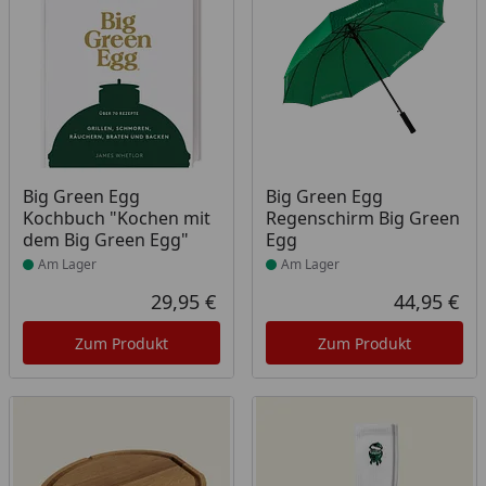
Produkt am Lager
Produkt am Lager
Big Green Egg
Big Green Egg
Kochbuch "Kochen mit
Regenschirm Big Green
dem Big Green Egg"
Egg
Am Lager
Am Lager
29,95 €
44,95 €
Aktueller Preis
Akt
Zum Produkt
Zum Produkt