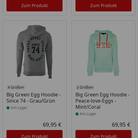
Zum Produkt
Zum Produkt
Produkt am Lager
4 Größen
Produkt am Lager
3 Größen
Big Green Egg Hoodie -
Big Green Egg Hoodie -
Since 74 - Grau/Grün
Peace-love-Eggs -
Mint/Coral
Am Lager
Am Lager
69,95 €
69,95 €
Aktueller Preis
Akt
Zum Produkt
Zum Produkt