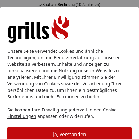
Fachberatung & individuelle Angebote
Alle Produkte
Mein Konto
Wunschl
Eink
Hotline
4,85
/ 5
Suchen
Big Green Egg
Big Green Egg Merchandise & Lifestyle
Unsere Seite verwendet Cookies und ähnliche
Startseite
Technologien, um die Benutzererfahrung auf unserer
Big Green Egg Merchandise &
Website zu verbessern, Inhalte und Anzeigen zu
Lifestyle
personalisieren und die Nutzung unserer Website zu
analysieren. Mit Ihrer Einwilligung stimmen Sie der
Verwendung von Cookies sowie der Verarbeitung Ihrer
Big Green Egg Merchandise &
persönlichen Daten zu, um Ihnen ein bestmögliches
Surferlebnis und mehr Funktionen zu bieten.
Lifestyle: Exklusive Produkte für
Grillliebhaber und Outdoor-
Sie können Ihre Einwilligung jederzeit in den
Cookie-
Einstellungen
anpassen oder widerrufen.
Enthusiasten
Ja, verstanden