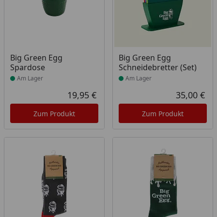
Produkt am Lager
Produkt am Lager
Big Green Egg
Big Green Egg
Spardose
Schneidebretter (Set)
Am Lager
Am Lager
19,95 €
35,00 €
Aktueller Preis
Akt
Zum Produkt
Zum Produkt