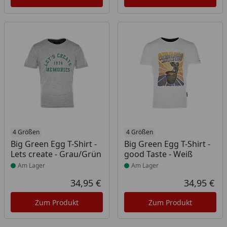
Produkt am Lager
4 Größen
Produkt am Lager
4 Größen
Big Green Egg T-Shirt -
Big Green Egg T-Shirt -
Lets create - Grau/Grün
good Taste - Weiß
Am Lager
Am Lager
34,95 €
34,95 €
Aktueller Preis
Akt
Zum Produkt
Zum Produkt