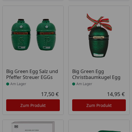
Produkt am Lager
Produkt am Lager
Big Green Egg Salz und
Big Green Egg
Pfeffer Streuer EGGs
Christbaumkugel Egg
Am Lager
Am Lager
17,50 €
14,95 €
Aktueller Preis
Akt
Zum Produkt
Zum Produkt