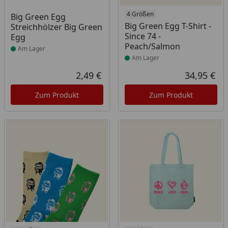
Produkt am Lager
Produkt am Lager
4 Größen
Big Green Egg
Big Green Egg T-Shirt -
Streichhölzer Big Green
Since 74 -
Egg
Peach/Salmon
Am Lager
Am Lager
2,49 €
34,95 €
Aktueller Preis
Akt
Zum Produkt
Zum Produkt