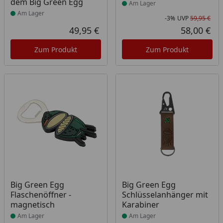
dem Big Green Egg
Am Lager
Am Lager
-3%
UVP
59,95 €
Rab
Urs
49,95 €
58,00 €
Aktueller Preis
Akt
Zum Produkt
Zum Produkt
Produkt am Lager
Produkt am Lager
Big Green Egg
Big Green Egg
Flaschenöffner -
Schlüsselanhänger mit
magnetisch
Karabiner
Am Lager
Am Lager