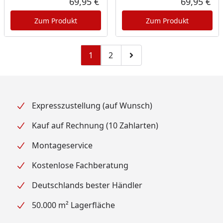
69,95 €
69,95 €
Aktueller Preis
Akt
Zum Produkt
Zum Produkt
1
2
Zu Seite 2
Zur nächsten Seite
Expresszustellung (auf Wunsch)
Kauf auf Rechnung (10 Zahlarten)
Montageservice
Kostenlose Fachberatung
Deutschlands bester Händler
50.000 m² Lagerfläche