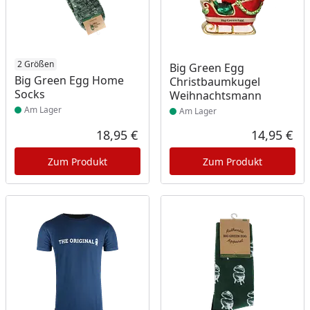
Produkt am Lager
2 Größen
Produkt am Lager
Big Green Egg
Big Green Egg Home
Christbaumkugel
Socks
Weihnachtsmann
Am Lager
Am Lager
18,95 €
14,95 €
Aktueller Preis
Akt
Zum Produkt
Zum Produkt