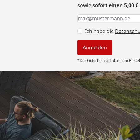
sowie
sofort einen 5,00 
Keine Eingabe erforderlic
Eingabe erforderlich
E-Mail *
Ich habe die
Datensch
Anmelden
*Der Gutschein gilt ab einem Bestel
Versand
n Ordnung.“
6