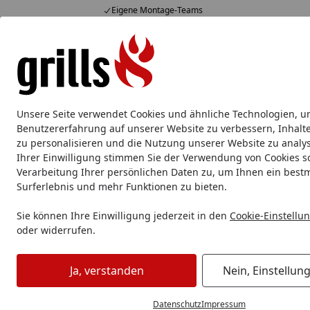
Eigene Montage-Teams
Hotline
07051 / 9 22 22
4,85
/ 5
Mo-Fr. 8-16 Uhr
15.820 Bewertungen
Alle Produkte
Marken
Service
Tipps & Tricks
Alle Produkte
Unsere Seite verwendet Cookies und ähnliche Technologien, u
Lifestyle
Getränkebehälter
Taschen
Kleidung
Benutzererfahrung auf unserer Website zu verbessern, Inhalt
zu personalisieren und die Nutzung unserer Website zu analys
Ihrer Einwilligung stimmen Sie der Verwendung von Cookies s
Lifestyle
Kleidung
Big Green Egg Socken - Dreierpackun
Verarbeitung Ihrer persönlichen Daten zu, um Ihnen ein best
Startseite
Surferlebnis und mehr Funktionen zu bieten.
Sie können Ihre Einwilligung jederzeit in den
Cookie-Einstellu
oder widerrufen.
Ja, verstanden
Nein, Einstellun
Datenschutz
Impressum