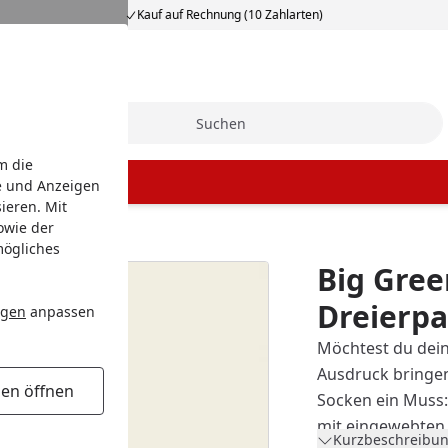
Kauf auf Rechnung (10 Zahlarten)
Suche
m die
e und Anzeigen
ieren. Mit
owie der
g
mögliches
Big Gree
Dreierp
ngen
anpassen
Möchtest du dein
Ausdruck bringen
gen öffnen
Socken ein Muss:
mit eingewebten 
Kurzbeschreibun