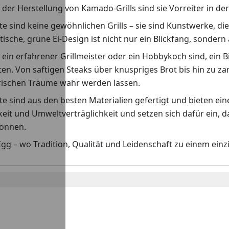
n der Herstellung von Kamado-Grills sind sie Vorreiter in 
e sind keine gewöhnlichen Grills – sie sind Kunstwerke, di
tische, grüne Ei-Design ist nicht nur ein Blickfang, sondern
e ein erfahrener Grillmeister oder ein Hobbykoch sind, ein 
en. Von saftigen Steaks über knuspriges Brot bis hin zu z
arischen Träume wahr werden lassen.
e sind aus den besten Materialien gefertigt und bieten ei
eit und Umweltverträglichkeit und setzen sich dafür ein, 
önnen.
gg – wo Tradition, Qualität und Leidenschaft zu einem ein