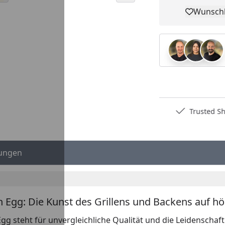
Wunschl
Pro
Deutschlands bester Händler
Trusted S
ungen
n Egg: Die Kunst des Grillens und Backens auf h
gg steht für unvergleichliche Qualität und die Leidenschaft 