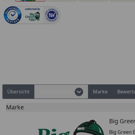
authorized.by
Rechnungskauf
Montageservice
Übersicht
Produktdetails
Marke
Bewert
Marke
Big Gree
Big Green E