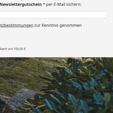
€ Newslettergutschein
* per E-Mail sichern:
h
utzbestimmungen
zur Kenntnis genommen
lwert von 100,00 €