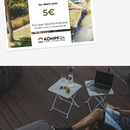
Trusted Shops
„Preisleistung top, schnelle
Lieferzeit. Alles i
4,85
/ 5
04.08.202
15.820 Bewertungen