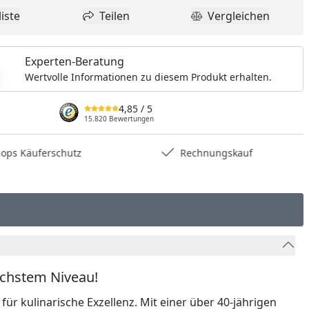
iste
Teilen
Vergleichen
dukt zur Wunschliste hinzufügen
Teilen
Produkt Vergle
Experten-Beratung
Wertvolle Informationen zu diesem Produkt erhalten.
4,85
/ 5
15.820 Bewertungen
hops Käuferschutz
Rechnungskauf
öchstem Niveau!
für kulinarische Exzellenz. Mit einer über 40-jährigen