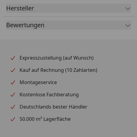
Dieser einzigartige Stempel wird in einer
schwarzen
Hersteller
Halterung
geliefert und passt hervorragend in deine
Innentasche. So nimmst du niemals den falschen Ball
Bewertungen
mit.
Spezifikationen:
Material der Halterung:
Kunststoff
Haltbarkeit Tinte ungeöffnet:
31-12-2022. Gutes
Expresszustellung (auf Wunsch)
offenes Produkt hat eine begrenzte Haltbarkeit.
Kauf auf Rechnung (10 Zahlarten)
Montageservice
Kostenlose Fachberatung
Deutschlands bester Händler
50.000 m² Lagerfläche