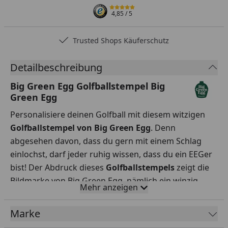
4,85
/ 5
Trusted Shops Käuferschutz
Detailbeschreibung
Big Green Egg Golfballstempel Big
Green Egg
Personalisiere deinen Golfball mit diesem witzigen
Golfballstempel von Big Green Egg
. Denn
abgesehen davon, dass du gern mit einem Schlag
einlochst, darf jeder ruhig wissen, dass du ein EEGer
bist! Der Abdruck dieses
Golfballstempels
zeigt die
Bildmarke von Big Green Egg, nämlich ein winzig
Mehr anzeigen
kleines EGG. Der Abdruck trocknet innerhalb weniger
Sekunden, so dass du dich gut auf dein Spiel
Marke
konzentrieren kannst.