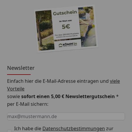
Newsletter
Einfach hier die E-Mail-Adresse eintragen und
viele
Vorteile
sowie
sofort einen 5,00 € Newslettergutschein
*
per E-Mail sichern:
Keine Eingabe erforderlich
Eingabe erforderlich
E-Mail *
Ich habe die
Datenschutzbestimmungen
zur