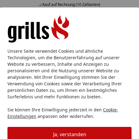
Kauf auf Rechnung (10 Zahlarten)
Alle Produkte
Mein Konto
Wunschl
Eink
Hotline
4,85
/ 5
Suchen
Big Green Egg
Big Green Egg Merchandise & Lifestyle
B
Unsere Seite verwendet Cookies und ähnliche
Startseite
Technologien, um die Benutzererfahrung auf unserer
Big Green Egg Golfballstempel Big
Website zu verbessern, Inhalte und Anzeigen zu
Green Egg
personalisieren und die Nutzung unserer Website zu
analysieren. Mit Ihrer Einwilligung stimmen Sie der
Verwendung von Cookies sowie der Verarbeitung Ihrer
persönlichen Daten zu, um Ihnen ein bestmögliches
Surferlebnis und mehr Funktionen zu bieten.
Sie können Ihre Einwilligung jederzeit in den
Cookie-
Einstellungen
anpassen oder widerrufen.
Ja, verstanden