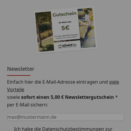
Newsletter
Einfach hier die E-Mail-Adresse eintragen und
viele
Vorteile
sowie
sofort einen 5,00 € Newslettergutschein
*
per E-Mail sichern:
Keine Eingabe erforderlich
Eingabe erforderlich
E-Mail *
Ich habe die
Datenschutzbestimmungen
zur