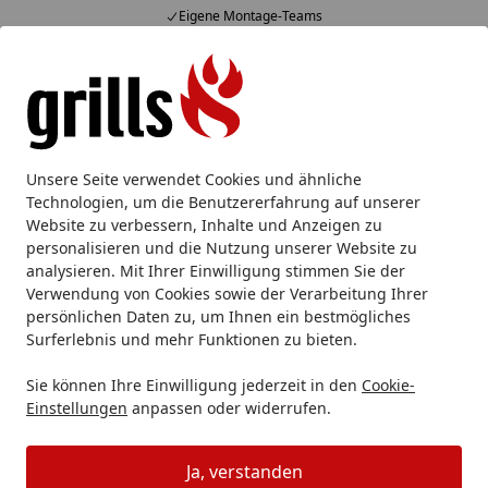
Kauf auf Rechnung (10 Zahlarten)
Alle Produkte
Mein Konto
Wunschl
Eink
Hotline
4,85
/ 5
Suchen
Gasgrill
Gasgrillstation
Broil King Gasgrill REGAL Q 590 
Unsere Seite verwendet Cookies und ähnliche
Startseite
Technologien, um die Benutzererfahrung auf unserer
Broil King Gasgrill REGAL Q 590 IR
Website zu verbessern, Inhalte und Anzeigen zu
iQue SmartGrill
personalisieren und die Nutzung unserer Website zu
analysieren. Mit Ihrer Einwilligung stimmen Sie der
Verwendung von Cookies sowie der Verarbeitung Ihrer
persönlichen Daten zu, um Ihnen ein bestmögliches
Surferlebnis und mehr Funktionen zu bieten.
Sie können Ihre Einwilligung jederzeit in den
Cookie-
Einstellungen
anpassen oder widerrufen.
Ja, verstanden