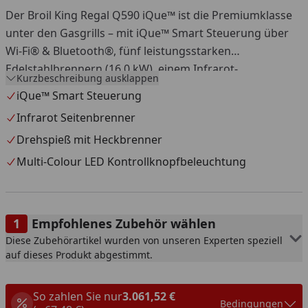
Der Broil King Regal Q590 iQue™ ist die Premiumklasse
unter den Gasgrills – mit iQue™ Smart Steuerung über
Wi-Fi® & Bluetooth®, fünf leistungsstarken
Edelstahlbrennern (16,0 kW), einem Infrarot-
Kurzbeschreibung ausklappen
Seitenbrenner (3,1 kW) sowie einem Spießbratenbrenner
iQue™ Smart Steuerung
(4,4 kW). Auf der riesigen Grillfläche (80 x 48,5 cm) mit
Infrarot Seitenbrenner
fünf massiven Flav-R-Cast Gussrosten gelingen Steaks,
Drehspieß mit Heckbrenner
Braten und Beilagen in Perfektion. Mit LED-beleuchteten
Bedienelementen, integrierter Grillflächenbeleuchtung
Multi-Colour LED Kontrollknopfbeleuchtung
und Drehspießset bietet der Q590 alles, was
anspruchsvolle Grillmeister erwarten.
Empfohlenes Zubehör wählen
Diese Zubehörartikel wurden von unseren Experten speziell
auf dieses Produkt abgestimmt.
So zahlen Sie nur
3.061,52 €
Bedingungen