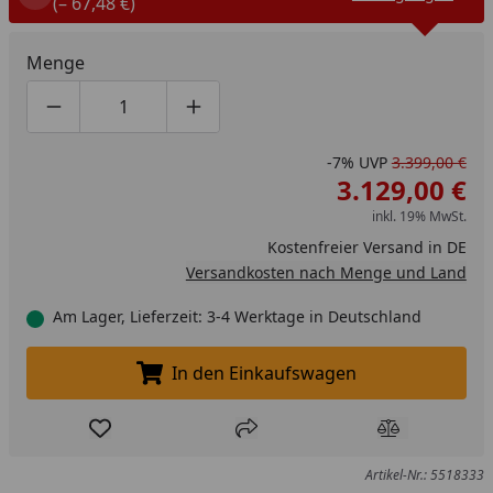
(– 67,48 €)
Menge
Produktmenge um eins verringern
Produktmenge manuell eingeben
Produktmenge um eins erhöhen
-7%
UVP
3.399,00 €
3.129,00 €
inkl. 19% MwSt.
Kostenfreier Versand in DE
Versandkosten nach Menge und Land
Am Lager, Lieferzeit: 3-4 Werktage in Deutschland
In den Einkaufswagen
In den Einkaufswagen legen
Produkt zur Wunschliste hinzufügen
Teilen
Produkt Ver
Artikel-Nr.: 5518333