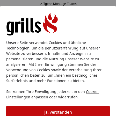
Kauf auf Rechnung (10 Zahlarten)
Alle Produkte
Mein Konto
Wunschl
Eink
Hotline
4,85
/ 5
Suchen
Gasgrill
Gasgrillstation
Broil King Gasgrill REGAL 490
Unsere Seite verwendet Cookies und ähnliche
Startseite
Technologien, um die Benutzererfahrung auf unserer
Broil King Gasgrill REGAL 490
Website zu verbessern, Inhalte und Anzeigen zu
personalisieren und die Nutzung unserer Website zu
analysieren. Mit Ihrer Einwilligung stimmen Sie der
Verwendung von Cookies sowie der Verarbeitung Ihrer
persönlichen Daten zu, um Ihnen ein bestmögliches
Surferlebnis und mehr Funktionen zu bieten.
Sie können Ihre Einwilligung jederzeit in den
Cookie-
Einstellungen
anpassen oder widerrufen.
Ja, verstanden