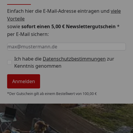
Einfach hier die E-Mail-Adresse eintragen und
viele
Vorteile
sowie
sofort einen 5,00 € Newslettergutschein
*
per E-Mail sichern:
Keine Eingabe erforderlich
Eingabe erforderlich
E-Mail *
Ich habe die
Datenschutzbestimmungen
zur
Kenntnis genommen
Anmelden
*Der Gutschein gilt ab einem Bestellwert von 100,00 €
Trusted Shops