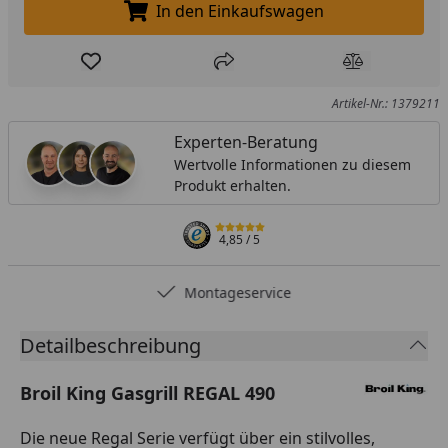
In den Einkaufswagen
In den Einkaufswagen legen
Produkt zur Wunschliste hinzufügen
Teilen
Produkt Ver
Artikel-Nr.: 1379211
Experten-Beratung
Wertvolle Informationen zu diesem
Produkt erhalten.
4,85
/ 5
Deutschlands bester Händler
Detailbeschreibung
Broil King Gasgrill REGAL 490
Die neue Regal Serie verfügt über ein stilvolles,