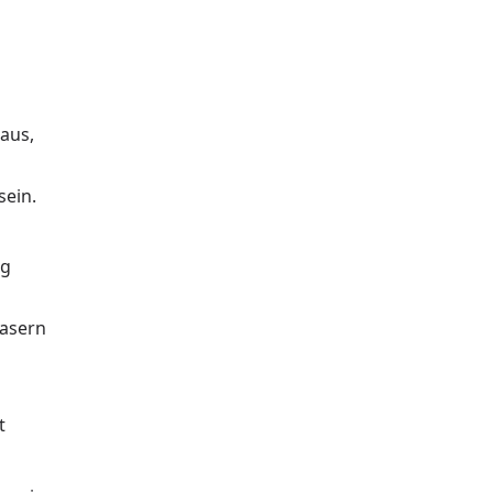
 aus,
sein.
ig
fasern
t