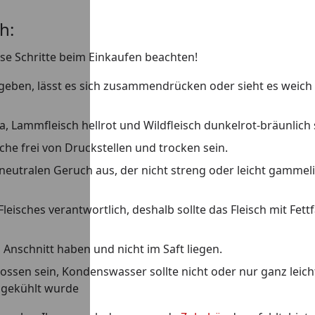
h:
iese Schritte beim Einkaufen beachten!
chgeben, lässt es sich zusammendrücken oder sieht es weich
sa, Lammfleisch hellrot und Wildfleisch dunkelrot-bräunlich 
che frei von Druckstellen und trocken sein.
t neutralen Geruch aus, der nicht streng oder leicht gammel
leisches verantwortlich, deshalb sollte das Fleisch mit Fett
 Anschnitt haben und nicht im Saft liegen.
ssen sein, Kondenswasser sollte nicht oder nur ganz leich
d gekühlt wurde