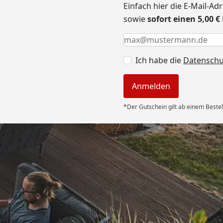
Einfach hier die E-Mail-A
sowie
sofort einen 5,00 
Keine Eingabe erforderlic
Eingabe erforderlich
E-Mail *
Ich habe die
Datensch
Anmelden
*Der Gutschein gilt ab einem Bestel
Versand
und geliefert.
r. “
6