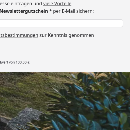
dresse eintragen und
viele Vorteile
€ Newslettergutschein
* per E-Mail sichern:
h
utzbestimmungen
zur Kenntnis genommen
lwert von 100,00 €