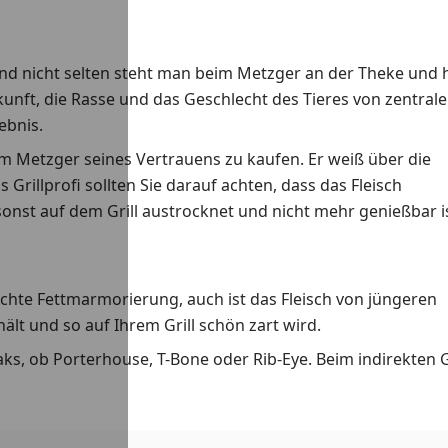
nd nicht selten steht man beim Metzger an der Theke und 
rkunft, die Rasse und das Geschlecht des Tieres von zentrale
ebnis.
m Metzger seines Vertrauens zu kaufen. Er weiß über die
 Grillprofi sollten Sie darauf achten, dass das Fleisch
sonst auf dem Grill austrocknet und nicht mehr genießbar i
leichte Fettmarmorierung, auch ist das Fleisch von jüngeren
lt und so auf Ihrem Grill schön zart wird.
eaks, ob Porterhouse, T-Bone oder Rib-Eye. Beim indirekten G