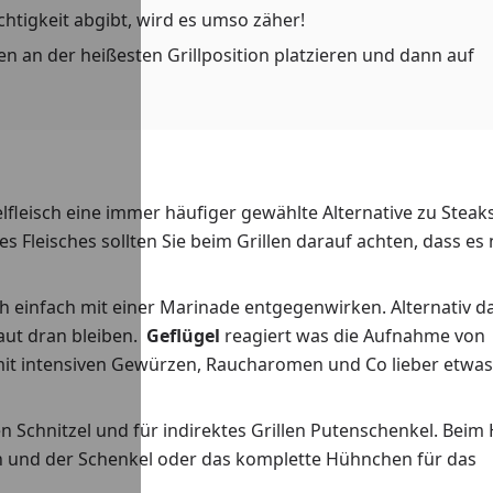
chtigkeit abgibt, wird es umso zäher!
en an der heißesten Grillposition platzieren und dann auf
elfleisch eine immer häufiger gewählte Alternative zu Steak
Fleisches sollten Sie beim Grillen darauf achten, dass es 
ch einfach mit einer Marinade entgegenwirken. Alternativ d
aut dran bleiben.
Geflügel
reagiert was die Aufnahme von
mit intensiven Gewürzen, Raucharomen und Co lieber etwas
n Schnitzel und für indirektes Grillen Putenschenkel. Beim
illen und der Schenkel oder das komplette Hühnchen für das