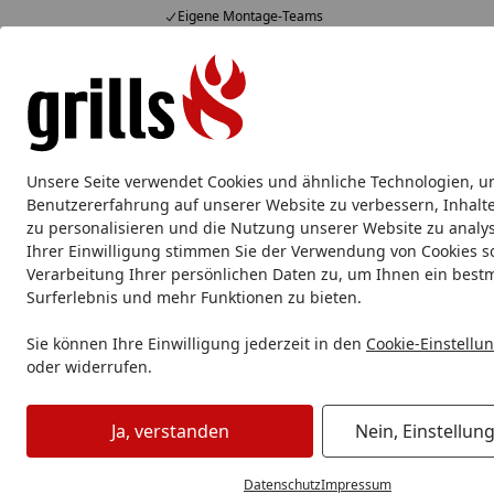
Eigene Montage-Teams
Hotline
07051 / 9 22 22
4,85
/ 5
Mo-Fr. 8-16 Uhr
15.829 Bewertungen
Alle Produkte
Marken
Service
Tipps & Tricks
Alle Produkte
Unsere Seite verwendet Cookies und ähnliche Technologien, u
Benutzererfahrung auf unserer Website zu verbessern, Inhalt
Das perfekte Fleisch für ein gelungenes Grillergebnis
Startseite
zu personalisieren und die Nutzung unserer Website zu analys
Ihrer Einwilligung stimmen Sie der Verwendung von Cookies s
Das perfekte Fleisch für ein 
Verarbeitung Ihrer persönlichen Daten zu, um Ihnen ein best
Surferlebnis und mehr Funktionen zu bieten.
Lesezeit: 3 min.
Erstellt am: 15.01.2019
Sie können Ihre Einwilligung jederzeit in den
Cookie-Einstellu
Grundsätzliches zu Unterschieden beim 
oder widerrufen.
Schweinefleisch grillen:
Ja, verstanden
Nein, Einstellun
Egal, ob Steaks, Koteletts oder Filets, Schweinefleisch is
Datenschutz
Impressum