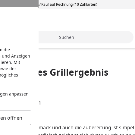
Kauf auf Rechnung (10 Zahlarten)
Suche
m die
e und Anzeigen
ieren. Mit
owie der
gelungenes Grillergebnis
mögliches
ngen
anpassen
Grillfleisch
gen öffnen
t vielseitig im Geschmack und auch die Zubereitung ist simpe