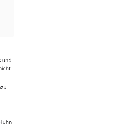
s und
nicht
azu
 Huhn