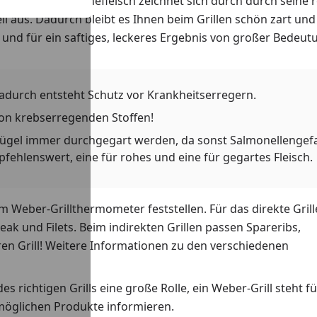
! Frisches Schweinefleisch zeichnet sich durch durch seine 
il aus. Dadurch bleibt es Ihnen beim Grillen schön zart und
 und für ein saftiges, leckeres Ergebnis von großer Bedeut
adurch entsteht Schutz vor Krankheitserregern.
 von krebserregenden Stoffen!
flügel immer durchgegart werden, da sonst Salmonellengef
fehlenswert, eine für rohes und eine für gegartes Fleisch.
eber-Grillthermometer feststellen. Für das direkte Grill
eak und Filets. Beim indirekten Grillen passen Spareribs,
en Grill! Weitere Informationen zu den verschiedenen
es richtigen Grills eine große Rolle, ein Weber-Grill steht fü
 möglichen Produkte informieren.