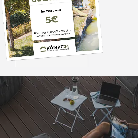
Trusted Shops
„Problemlos bestellt 
Gerne wiede
4,85
/ 5
07.08.202
15.829 Bewertungen