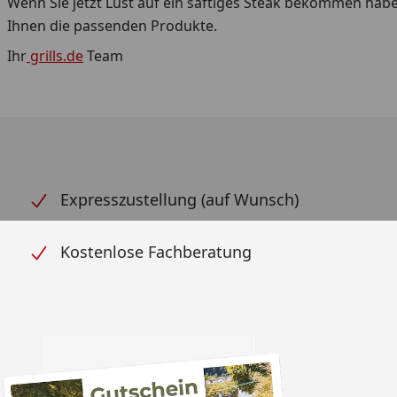
Wenn Sie jetzt Lust auf ein saftiges Steak bekommen hab
Ihnen die passenden Produkte.
Ihr
grills.de
Team
Expresszustellung (auf Wunsch)
Kostenlose Fachberatung