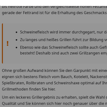
sowohl für den Grilleinsteiger als auch den Profi geeignet
bis hellrote Farbe und den vergleichsweise hohen Fettante
gerade der Fettrand ist für die Erhaltung des Geschmacks
Schweinefleisch wird immer durchgegart, nur d
Zu langes und heißes Grillen führt zur Bildung
Ebenso wie das Schweinefleisch sollte auch Ge
besteht! Deshalb sind auch zwei Grillzangen emp
Ohne großen Aufwand können Sie den Garpunkt mit einem W
eignen sich bestens Fleisch vom Bauch, Kotelett, Nackenst
Spießbraten, Rollbraten und Schweinshaxe optimal auf Ihr
Grillmethoden finden Sie hier.
Um ein leckeres Grillergebnis zu erhalten, spielt die Wahl d
Qualität und Sie können sich hier noch genauer über die