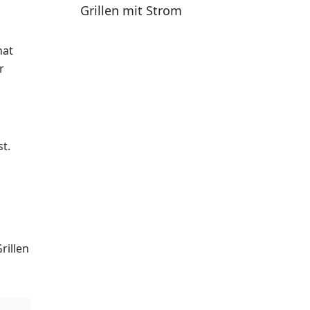
Grillen mit Strom
hat
r
st.
rillen