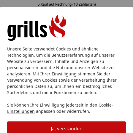
Kauf auf Rechnung (10 Zahlarten)
Alle Produkte
Mein Konto
Wunschl
Eink
Hotline
4,85
/ 5
Suchen
Grillen mit Alufolie
Unsere Seite verwendet Cookies und ähnliche
Startseite
Technologien, um die Benutzererfahrung auf unserer
Aluminiumfolie beim Grillen: ein
Website zu verbessern, Inhalte und Anzeigen zu
personalisieren und die Nutzung unserer Website zu
praktischer Helfer
analysieren. Mit Ihrer Einwilligung stimmen Sie der
Verwendung von Cookies sowie der Verarbeitung Ihrer
Lesezeit: 2 min.
persönlichen Daten zu, um Ihnen ein bestmögliches
Erstellt am: 15.01.2019
Surferlebnis und mehr Funktionen zu bieten.
Der vielseitige, kleine Helfer ist beim Grillen nicht nicht
wegzudenken. Dabei kann das allermeiste Grillgut direkt
Sie können Ihre Einwilligung jederzeit in den
Cookie-
Einstellungen
anpassen oder widerrufen.
auf den Grill. Oft wird aus
hygienischen Aspekten
der
Grillrost mit Aluminiumfolie ausgekleidet wird. Doch das
ist nicht nötig.
Ja, verstanden