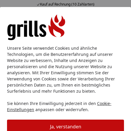
Kauf auf Rechnung (10 Zahlarten)
Alle Produkte
Mein Konto
Wunschl
Eink
Hotline
4,85
/ 5
Suchen
Pizzaofen & Zubehör
Pizza Zubehör
Pizzaschieber
Unsere Seite verwendet Cookies und ähnliche
Startseite
Technologien, um die Benutzererfahrung auf unserer
Pizzaschieber
Website zu verbessern, Inhalte und Anzeigen zu
personalisieren und die Nutzung unserer Website zu
analysieren. Mit Ihrer Einwilligung stimmen Sie der
Ihre Artikelübersicht
Verwendung von Cookies sowie der Verarbeitung Ihrer
persönlichen Daten zu, um Ihnen ein bestmögliches
Kategorien
Surferlebnis und mehr Funktionen zu bieten.
Sie können Ihre Einwilligung jederzeit in den
Cookie-
Filter / Sortierung
Einstellungen
anpassen oder widerrufen.
35
Artikel gefunden
Ja, verstanden