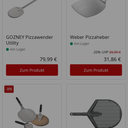
Produkt am Lager
Produkt am Lager
GOZNEY Pizzawender
Weber Pizzaheber
Utility
Am Lager
Am Lager
-20%
UVP
39,99 €
Rab
Urs
79,99 €
31,86 €
Aktueller Preis
Akt
Zum Produkt
Zum Produkt
-8%