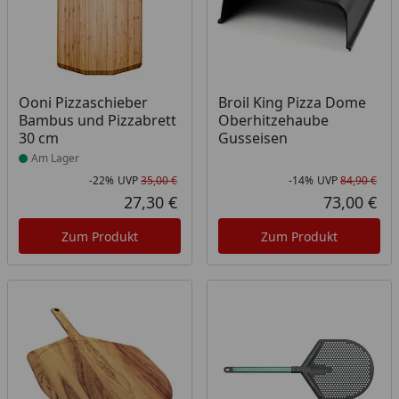
Produkt am Lager
Ooni Pizzaschieber
Broil King Pizza Dome
Bambus und Pizzabrett
Oberhitzehaube
30 cm
Gusseisen
Am Lager
-22%
UVP
35,00 €
-14%
UVP
84,90 €
Rabatt in Prozent
Ursprünglicher Preis
Rab
Urs
27,30 €
73,00 €
Aktueller Preis
Akt
Zum Produkt
Zum Produkt