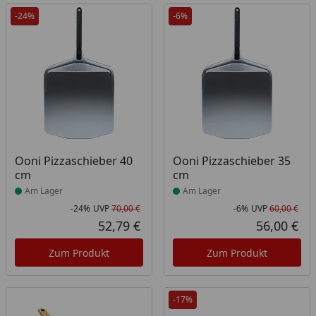
-24%
-6%
Produkt am Lager
Produkt am Lager
Ooni Pizzaschieber 40
Ooni Pizzaschieber 35
cm
cm
Am Lager
Am Lager
-24%
UVP
70,00 €
-6%
UVP
60,00 €
Rabatt in Prozent
Ursprünglicher Preis
Rab
Urs
52,79 €
56,00 €
Aktueller Preis
Akt
Zum Produkt
Zum Produkt
-17%