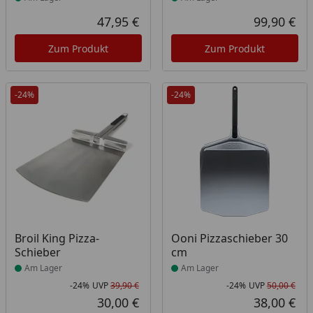
47,95 €
99,90 €
Aktueller Preis
Akt
Zum Produkt
Zum Produkt
-24%
-24%
Produkt am Lager
Produkt am Lager
Broil King Pizza-
Ooni Pizzaschieber 30
Schieber
cm
Am Lager
Am Lager
-24%
UVP
39,90 €
-24%
UVP
50,00 €
Rabatt in Prozent
Ursprünglicher Preis
Rab
Urs
30,00 €
38,00 €
Aktueller Preis
Akt