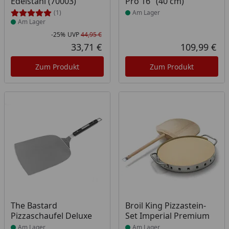
Edelstahl (70003)
Pro 16" (40 cm)
(1)
Am Lager
Am Lager
-25%
UVP
44,95 €
Rabatt in Prozent
Ursprünglicher Preis
33,71 €
109,99 €
Aktueller Preis
Akt
Zum Produkt
Zum Produkt
Produkt am Lager
Produkt am Lager
The Bastard
Broil King Pizzastein-
Pizzaschaufel Deluxe
Set Imperial Premium
Am Lager
Am Lager