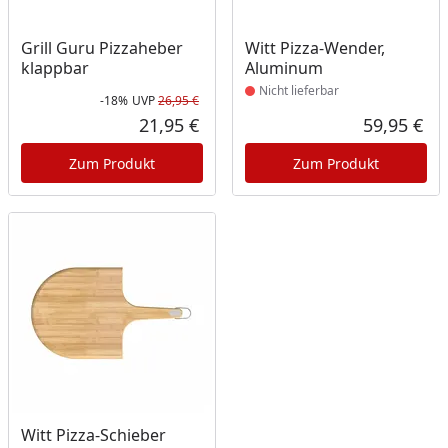
Produkt nicht lieferbar
Grill Guru Pizzaheber
Witt Pizza-Wender,
klappbar
Aluminum
Nicht lieferbar
-18%
UVP
26,95 €
Rabatt in Prozent
Ursprünglicher Preis
21,95 €
59,95 €
Aktueller Preis
Akt
Zum Produkt
Zum Produkt
Produkt nicht lieferbar
Witt Pizza-Schieber