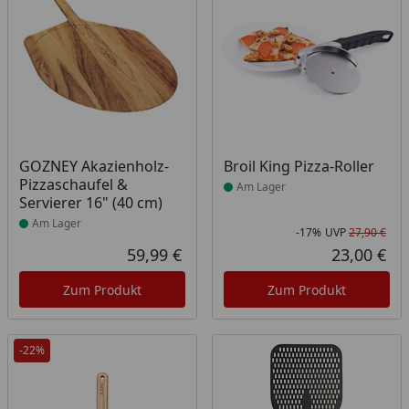
Produkt am Lager
Produkt am Lager
GOZNEY Akazienholz-
Broil King Pizza-Roller
Pizzaschaufel &
Am Lager
Servierer 16" (40 cm)
Am Lager
-17%
UVP
27,90 €
Rab
Urs
59,99 €
23,00 €
Aktueller Preis
Akt
Zum Produkt
Zum Produkt
-22%