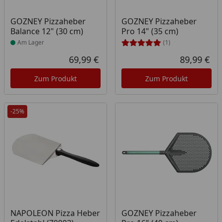
Produkt am Lager
GOZNEY Pizzaheber
GOZNEY Pizzaheber
Balance 12" (30 cm)
Pro 14" (35 cm)
Am Lager
(1)
69,99 €
89,99 €
Aktueller Preis
Akt
Zum Produkt
Zum Produkt
-25%
Produkt am Lager
Produkt am Lager
NAPOLEON Pizza Heber
GOZNEY Pizzaheber