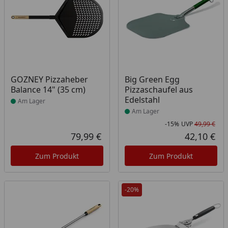
Produkt am Lager
Produkt am Lager
GOZNEY Pizzaheber
Big Green Egg
Balance 14" (35 cm)
Pizzaschaufel aus
Edelstahl
Am Lager
Am Lager
-15%
UVP
49,99 €
Rab
Urs
79,99 €
42,10 €
Aktueller Preis
Akt
Zum Produkt
Zum Produkt
-20%