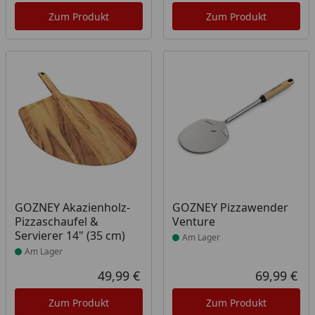
Zum Produkt
Zum Produkt
Produkt am Lager
Produkt am Lager
GOZNEY Akazienholz-
GOZNEY Pizzawender
Pizzaschaufel &
Venture
Servierer 14" (35 cm)
Am Lager
Am Lager
49,99 €
69,99 €
Aktueller Preis
Akt
Zum Produkt
Zum Produkt