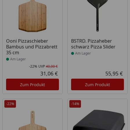
Produkt am Lager
Produkt am Lager
Ooni Pizzaschieber
BSTRD. Pizzaheber
Bambus und Pizzabrett
schwarz Pizza Slider
35 cm
Am Lager
Am Lager
-22%
UVP
40,00 €
Rabatt in Prozent
Ursprünglicher Preis
31,06 €
55,95 €
Aktueller Preis
Akt
Zum Produkt
Zum Produkt
-22%
-14%