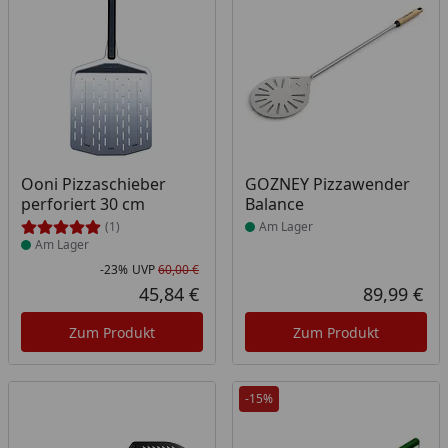
Produkt am Lager
Produkt am Lager
Ooni Pizzaschieber
GOZNEY Pizzawender
perforiert 30 cm
Balance
(1)
Am Lager
Am Lager
-23%
UVP
60,00 €
Rabatt in Prozent
Ursprünglicher Preis
45,84 €
89,99 €
Aktueller Preis
Akt
Zum Produkt
Zum Produkt
-15%