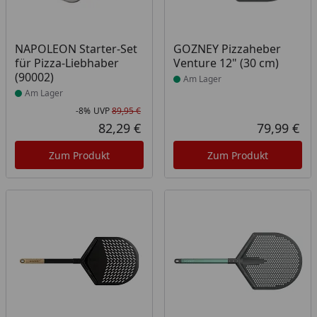
Produkt am Lager
Produkt am Lager
NAPOLEON Starter-Set
GOZNEY Pizzaheber
für Pizza-Liebhaber
Venture 12" (30 cm)
(90002)
Am Lager
Am Lager
-8%
UVP
89,95 €
Rabatt in Prozent
Ursprünglicher Preis
82,29 €
79,99 €
Aktueller Preis
Akt
Zum Produkt
Zum Produkt