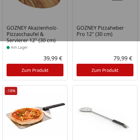
Produkt am Lager
GOZNEY Akazienholz-
GOZNEY Pizzaheber
Pizzaschaufel &
Pro 12" (30 cm)
Servierer 12" (30 cm)
Am Lager
39,99 €
79,99 €
Aktueller Preis
Akt
Zum Produkt
Zum Produkt
-18%