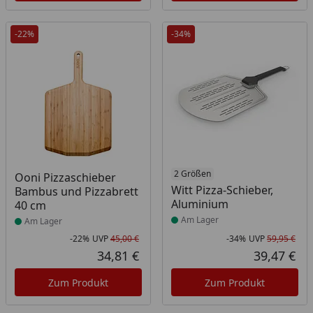
-22%
-34%
Produkt am Lager
Produkt am Lager
2 Größen
Ooni Pizzaschieber
Witt Pizza-Schieber,
Bambus und Pizzabrett
Aluminium
40 cm
Am Lager
Am Lager
-22%
UVP
45,00 €
-34%
UVP
59,95 €
Rabatt in Prozent
Ursprünglicher Preis
Rab
Urs
34,81 €
39,47 €
Aktueller Preis
Akt
Zum Produkt
Zum Produkt