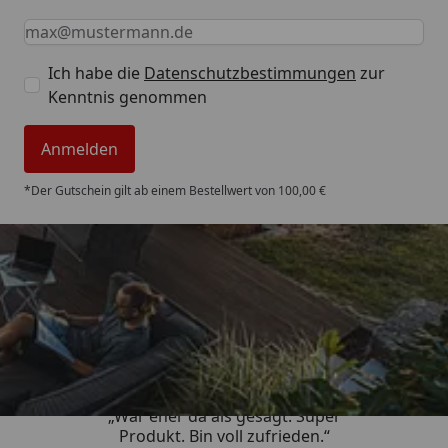
Keine Eingabe erforderlich
Eingabe erforderlich
E-Mail *
Ich habe die
Datenschutzbestimmungen
zur
Kenntnis genommen
Anmelden
*Der Gutschein gilt ab einem Bestellwert von 100,00 €
Trusted Shops
4,85
/ 5
„War eher da als gesagt. Super
Produkt. Bin voll zufrieden.“