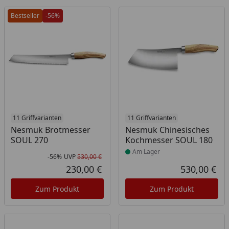
Bestseller
-56%
11 Griffvarianten
Produkt am Lager
11 Griffvarianten
Nesmuk Brotmesser
Nesmuk Chinesisches
SOUL 270
Kochmesser SOUL 180
Am Lager
-56%
UVP
530,00 €
Rabatt in Prozent
Ursprünglicher Preis
230,00 €
530,00 €
Aktueller Preis
Akt
Zum Produkt
Zum Produkt