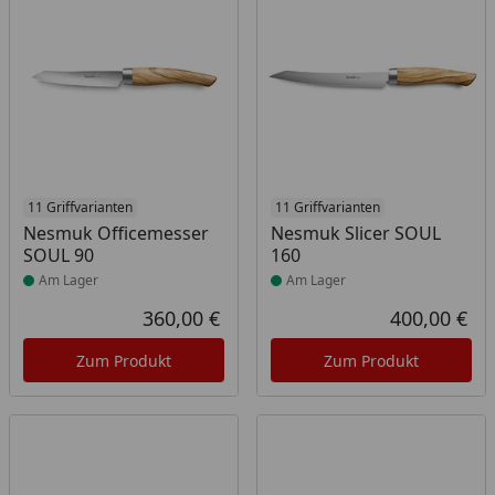
Produkt am Lager
11 Griffvarianten
Produkt am Lager
11 Griffvarianten
Nesmuk Officemesser
Nesmuk Slicer SOUL
SOUL 90
160
Am Lager
Am Lager
360,00 €
400,00 €
Aktueller Preis
Akt
Zum Produkt
Zum Produkt