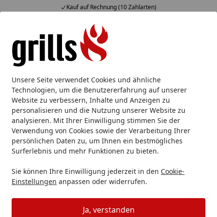
Kauf auf Rechnung (10 Zahlarten)
Alle Produkte
Mein Konto
Wunschl
Eink
Hotline
4,85
/ 5
Suchen
Unsere Seite verwendet Cookies und ähnliche
Technologien, um die Benutzererfahrung auf unserer
Website zu verbessern, Inhalte und Anzeigen zu
personalisieren und die Nutzung unserer Website zu
analysieren. Mit Ihrer Einwilligung stimmen Sie der
Verwendung von Cookies sowie der Verarbeitung Ihrer
persönlichen Daten zu, um Ihnen ein bestmögliches
Surferlebnis und mehr Funktionen zu bieten.
Nesmuk Soul
Sie können Ihre Einwilligung jederzeit in den
Cookie-
Einstellungen
anpassen oder widerrufen.
Nesmuk
Nesmuk Serien
Nesmuk Soul
Startseite
Ja, verstanden
Extrem scharf, extrem standfest: Das sind die