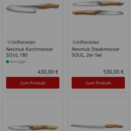
Produkt am Lager
11 Griffvarianten
5 Griffvarianten
Nesmuk Kochmesser
Nesmuk Steakmesser
SOUL 180
SOUL, 2er-Set
Am Lager
430,00 €
530,00 €
Aktueller Preis
Akt
Zum Produkt
Zum Produkt