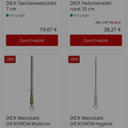
Produkt am Lager
Produkt am Lager
DICK Taschenwetzstahl
DICK Fleischerstahl
7 cm
rund 25 cm
Am Lager
Am Lager
-4%
UVP
40,22 €
Rab
Urs
19,67 €
38,21 €
Aktueller Preis
Akt
Zum Produkt
Zum Produkt
-28%
-60%
Produkt am Lager
Produkt am Lager
DICK Wetzstahl
DICK Wetzstahl
DICKORON Multiron
DICKORON Hygenic