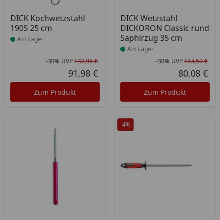
Produkt am Lager
Produkt am Lager
DICK Kochwetzstahl
DICK Wetzstahl
1905 25 cm
DICKORON Classic rund
Saphirzug 35 cm
Am Lager
Am Lager
-30%
UVP
132,96 €
-30%
UVP
114,59 €
Rabatt in Prozent
Ursprünglicher Preis
Rab
Urs
91,98 €
80,08 €
Aktueller Preis
Akt
Zum Produkt
Zum Produkt
-4%