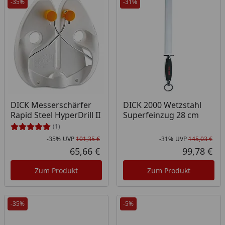
-35%
-31%
DICK Messerschärfer
DICK 2000 Wetzstahl
Rapid Steel HyperDrill II
Superfeinzug 28 cm
(1)
-35%
UVP
101,35 €
-31%
UVP
145,03 €
Rabatt in Prozent
Ursprünglicher Preis
Rab
Urs
65,66 €
99,78 €
Aktueller Preis
Akt
Zum Produkt
Zum Produkt
-35%
-5%