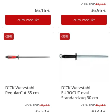
-14%
UVP
43,07 €
Rab
Urs
66,16 €
36,95 €
Aktueller Preis
Akt
Zum Produkt
Zum Produkt
-29%
-33%
DICK Wetzstahl
DICK Wetzstahl
RegularCut 35 cm
EUROCUT oval
Standardzug 30 cm
-29%
UVP
50,21 €
-33%
UVP
46,04 €
Rabatt in Prozent
Ursprünglicher Preis
Rab
Urs
35,30 €
30,43 €