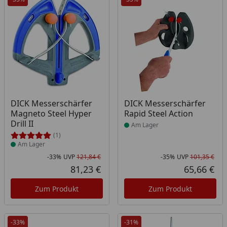
Produkt am Lager
Produkt am Lager
DICK Messerschärfer
DICK Messerschärfer
Magneto Steel Hyper
Rapid Steel Action
Drill II
Am Lager
(1)
Am Lager
-33%
UVP
121,84 €
-35%
UVP
101,35 €
Rabatt in Prozent
Ursprünglicher Preis
Rab
Urs
81,23 €
65,66 €
Aktueller Preis
Akt
Zum Produkt
Zum Produkt
-33%
-31%