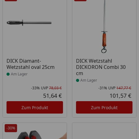
Produkt am Lager
Produkt am Lager
DICK Diamant-
DICK Wetzstahl
Wetzstahl oval 25cm
DICKORON Combi 30
cm
Am Lager
Am Lager
-33%
UVP
78,03 €
-31%
UVP
147,77 €
Rabatt in Prozent
Ursprünglicher Preis
Rab
Urs
51,64 €
101,57 €
Aktueller Preis
Akt
Zum Produkt
Zum Produkt
-30%