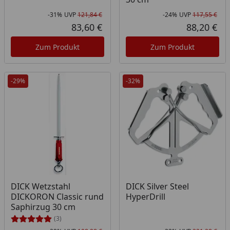
-31%
UVP
121,84 €
-24%
UVP
117,55 €
Rabatt in Prozent
Ursprünglicher Preis
Rab
Urs
83,60 €
88,20 €
Aktueller Preis
Akt
Zum Produkt
Zum Produkt
-29%
-32%
DICK Wetzstahl
DICK Silver Steel
DICKORON Classic rund
HyperDrill
Saphirzug 30 cm
(3)