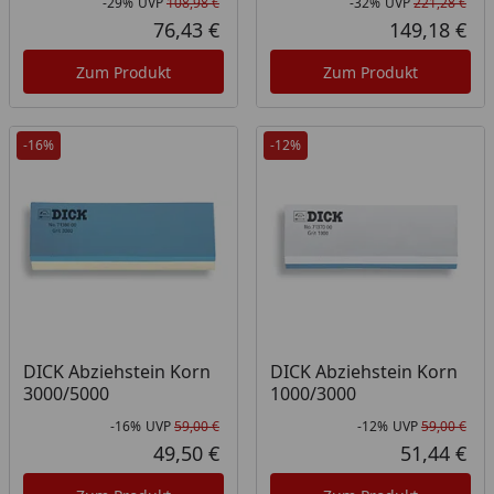
-29%
UVP
108,98 €
-32%
UVP
221,28 €
Rabatt in Prozent
Ursprünglicher Preis
Rab
Urs
76,43 €
149,18 €
Aktueller Preis
Akt
Zum Produkt
Zum Produkt
-16%
-12%
DICK Abziehstein Korn
DICK Abziehstein Korn
3000/5000
1000/3000
-16%
UVP
59,00 €
-12%
UVP
59,00 €
Rabatt in Prozent
Ursprünglicher Preis
Rab
Urs
49,50 €
51,44 €
Aktueller Preis
Akt