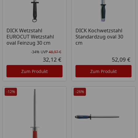
DICK Wetzstahl
DICK Kochwetzstahl
EUROCUT Wetzstahl
Standardzug oval 30
oval Feinzug 30 cm
cm
-34%
UVP
48,97 €
Rabatt in Prozent
Ursprünglicher Preis
32,12 €
52,09 €
Aktueller Preis
Akt
Zum Produkt
Zum Produkt
-12%
-26%