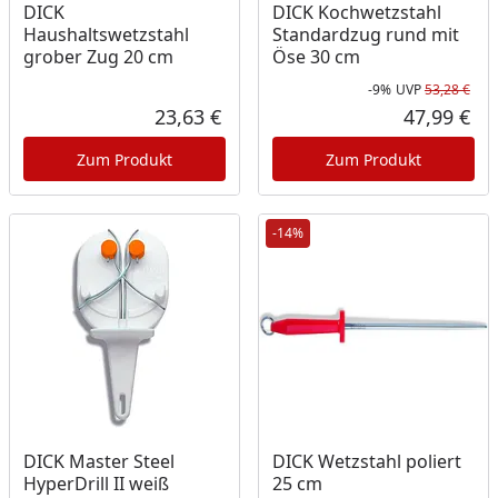
DICK
DICK Kochwetzstahl
Haushaltswetzstahl
Standardzug rund mit
grober Zug 20 cm
Öse 30 cm
-9%
UVP
53,28 €
Rab
Urs
23,63 €
47,99 €
Aktueller Preis
Akt
Zum Produkt
Zum Produkt
-14%
DICK Master Steel
DICK Wetzstahl poliert
HyperDrill II weiß
25 cm