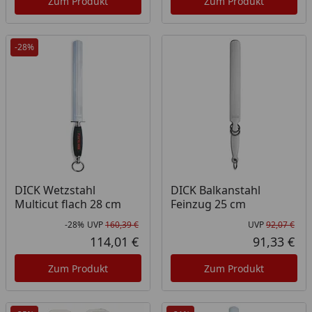
Zum Produkt
Zum Produkt
-28%
DICK Wetzstahl
DICK Balkanstahl
Multicut flach 28 cm
Feinzug 25 cm
-28%
UVP
160,39 €
UVP
92,07 €
Rabatt in Prozent
Ursprünglicher Preis
Urs
114,01 €
91,33 €
Aktueller Preis
Akt
Zum Produkt
Zum Produkt