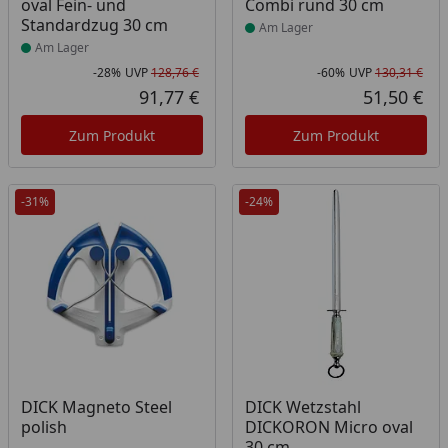
oval Fein- und
Combi rund 30 cm
Standardzug 30 cm
Am Lager
Am Lager
-28%
UVP
128,76 €
-60%
UVP
130,31 €
Rabatt in Prozent
Ursprünglicher Preis
Rab
Urs
91,77 €
51,50 €
Aktueller Preis
Akt
Zum Produkt
Zum Produkt
-31%
-24%
DICK Magneto Steel
DICK Wetzstahl
polish
DICKORON Micro oval
30 cm