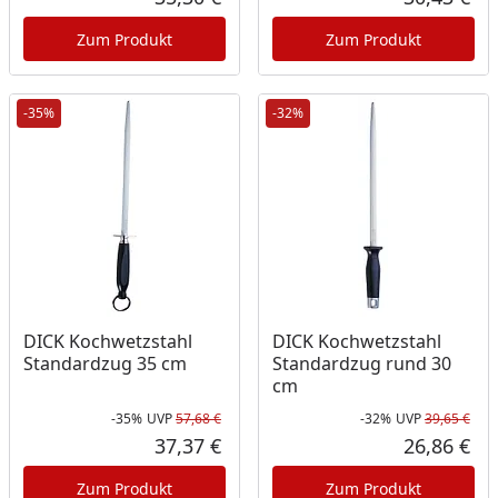
Aktueller Preis
Akt
Zum Produkt
Zum Produkt
-35%
-32%
DICK Kochwetzstahl
DICK Kochwetzstahl
Standardzug 35 cm
Standardzug rund 30
cm
-35%
UVP
57,68 €
-32%
UVP
39,65 €
Rabatt in Prozent
Ursprünglicher Preis
Rab
Urs
37,37 €
26,86 €
Aktueller Preis
Akt
Zum Produkt
Zum Produkt