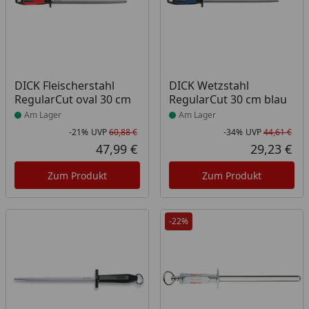
Produkt am Lager
Produkt am Lager
DICK Fleischerstahl
DICK Wetzstahl
RegularCut oval 30 cm
RegularCut 30 cm blau
Am Lager
Am Lager
-21%
UVP
60,88 €
-34%
UVP
44,61 €
Rabatt in Prozent
Ursprünglicher Preis
Rab
Urs
47,99 €
29,23 €
Aktueller Preis
Akt
Zum Produkt
Zum Produkt
-22%