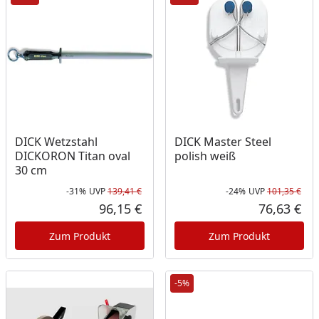
DICK Wetzstahl
DICK Master Steel
DICKORON Titan oval
polish weiß
30 cm
-31%
UVP
139,41 €
-24%
UVP
101,35 €
Rabatt in Prozent
Ursprünglicher Preis
Rab
Urs
96,15 €
76,63 €
Aktueller Preis
Akt
Zum Produkt
Zum Produkt
-5%