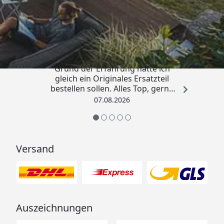
Trusted Shops
4,85
/ 5
„Qualität wie beschrieben, auf
Grund der Erfahrung hätte ich
gleich ein Originales Ersatzteil
bestellen sollen. Alles Top, gerne
wieder.“
07.08.2026
Versand
Auszeichnungen