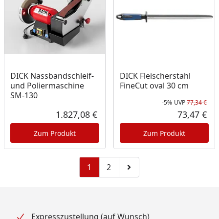
DICK Nassbandschleif-
DICK Fleischerstahl
und Poliermaschine
FineCut oval 30 cm
SM-130
-5%
UVP
77,34 €
Rab
Urs
1.827,08 €
73,47 €
Aktueller Preis
Akt
Zum Produkt
Zum Produkt
1
2
Zu Seite 2
Zur nächsten Seite
Expresszustellung (auf Wunsch)