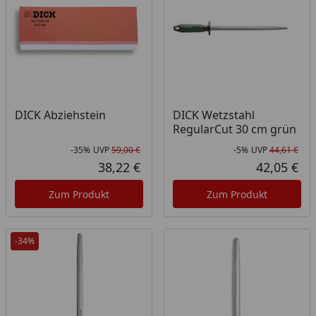
DICK Abziehstein
DICK Wetzstahl
RegularCut 30 cm grün
-35%
UVP
59,00 €
-5%
UVP
44,61 €
Rabatt in Prozent
Ursprünglicher Preis
Rab
Urs
38,22 €
42,05 €
Aktueller Preis
Akt
Zum Produkt
Zum Produkt
-34%