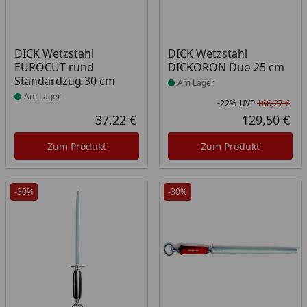
Produkt am Lager
Produkt am Lager
DICK Wetzstahl
DICK Wetzstahl
EUROCUT rund
DICKORON Duo 25 cm
Standardzug 30 cm
Am Lager
Am Lager
-22%
UVP
166,27 €
Rab
Urs
37,22 €
129,50 €
Aktueller Preis
Akt
Zum Produkt
Zum Produkt
-30%
-30%