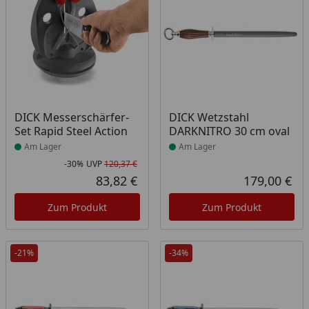
Produkt am Lager
Produkt am Lager
DICK Messerschärfer-
DICK Wetzstahl
Set Rapid Steel Action
DARKNITRO 30 cm oval
Am Lager
Am Lager
-30%
UVP
120,37 €
Rabatt in Prozent
Ursprünglicher Preis
83,82 €
179,00 €
Aktueller Preis
Akt
Zum Produkt
Zum Produkt
-21%
-34%