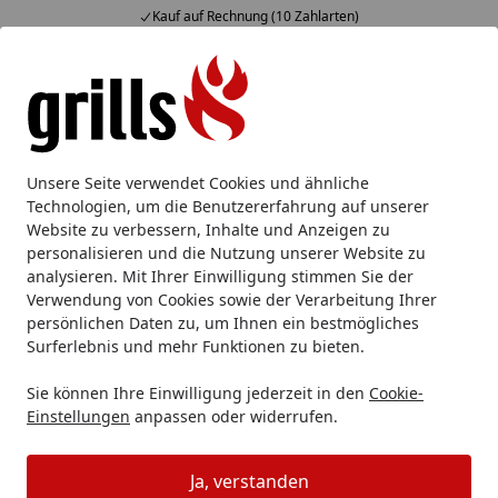
Kauf auf Rechnung (10 Zahlarten)
Alle Produkte
Mein Konto
Wunschl
Eink
Hotline
4,85
/ 5
Suchen
DICK
DICK Messerschärfer
Unsere Seite verwendet Cookies und ähnliche
Startseite
Technologien, um die Benutzererfahrung auf unserer
Dick Messerschärfer
Website zu verbessern, Inhalte und Anzeigen zu
personalisieren und die Nutzung unserer Website zu
analysieren. Mit Ihrer Einwilligung stimmen Sie der
Ihre Artikelübersicht
Verwendung von Cookies sowie der Verarbeitung Ihrer
persönlichen Daten zu, um Ihnen ein bestmögliches
Kategorien
Surferlebnis und mehr Funktionen zu bieten.
Sie können Ihre Einwilligung jederzeit in den
Cookie-
Filter / Sortierung
Einstellungen
anpassen oder widerrufen.
59
Artikel gefunden
Ja, verstanden