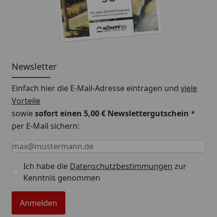
Newsletter
Einfach hier die E-Mail-Adresse eintragen und
viele
Vorteile
sowie
sofort einen 5,00 € Newslettergutschein
*
per E-Mail sichern:
Keine Eingabe erforderlich
Eingabe erforderlich
E-Mail *
Ich habe die
Datenschutzbestimmungen
zur
Kenntnis genommen
Anmelden