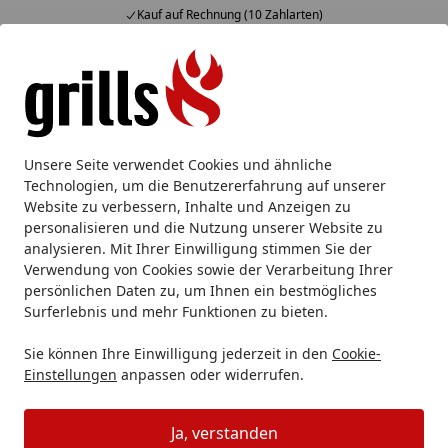
Kauf auf Rechnung (10 Zahlarten)
Alle Produkte
Mein Konto
Wunschl
Eink
Hotline
4,85
/ 5
Suchen
Messer
Messerschärfer
DICK Wetzstahl EUROCUT Wetzst
Unsere Seite verwendet Cookies und ähnliche
Startseite
Technologien, um die Benutzererfahrung auf unserer
DICK Wetzstahl EUROCUT Wetzstahl
Website zu verbessern, Inhalte und Anzeigen zu
oval Feinzug 30 cm
personalisieren und die Nutzung unserer Website zu
analysieren. Mit Ihrer Einwilligung stimmen Sie der
Verwendung von Cookies sowie der Verarbeitung Ihrer
persönlichen Daten zu, um Ihnen ein bestmögliches
Surferlebnis und mehr Funktionen zu bieten.
Sie können Ihre Einwilligung jederzeit in den
Cookie-
Einstellungen
anpassen oder widerrufen.
Ja, verstanden