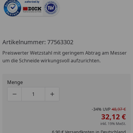
authorized.by
Artikelnummer: 77563302
Preiswerter Wetzstahl mit geringem Abtrag am Messer
um die Schneide wirkungsvoll aufzurichten.
Menge
Produktmenge um eins verringern
Produktmenge manuell eingeben
Produktmenge um eins erhöhen
-34%
UVP
48,97 €
32,12 €
inkl. 19% MwSt.
6,90 € Versandkosten in Deutschland